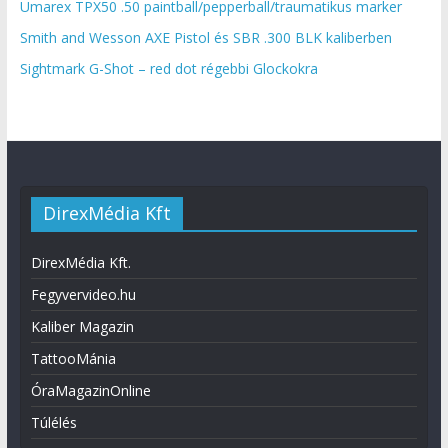
Umarex TPX50 .50 paintball/pepperball/traumatikus marker
Smith and Wesson AXE Pistol és SBR .300 BLK kaliberben
Sightmark G-Shot – red dot régebbi Glockokra
DirexMédia Kft
DirexMédia Kft.
Fegyvervideo.hu
Kaliber Magazin
TattooMánia
ÓraMagazinOnline
Túlélés