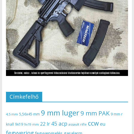
Címkefelhő
9 mm luger
9 mm PAK
5,56x45 mm
9 mm r
4,5 mm
ccw
45 acp
22 lr
eu
knall
9x19
9x19 mm
assault rifle
fegyverjog
gasalarm
fegyverviselés