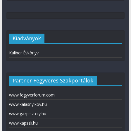
Kiadványok
Kaliber Évkönyv
Partner Fegyveres Szakportálok
www.fegyverforum.com
www.kalasnyikov.hu
www.gazpisztoly.hu
www.kapszli.hu