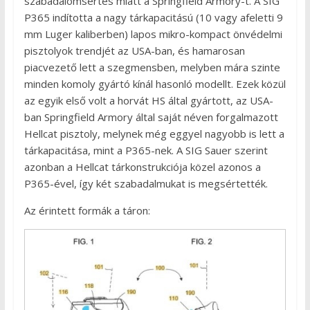
szabadalomsértés miatt a Springfield Armory-t. A SIG
P365 indította a nagy tárkapacitású (10 vagy afeletti 9
mm Luger kaliberben) lapos mikro-kompact önvédelmi
pisztolyok trendjét az USA-ban, és hamarosan
piacvezető lett a szegmensben, melyben mára szinte
minden komoly gyártó kínál hasonló modellt. Ezek közül
az egyik első volt a horvát HS által gyártott, az USA-
ban Springfield Armory által saját néven forgalmazott
Hellcat pisztoly, melynek még eggyel nagyobb is lett a
tárkapacitása, mint a P365-nek. A SIG Sauer szerint
azonban a Hellcat tárkonstrukciója közel azonos a
P365-ével, így két szabadalmukat is megsértették.
Az érintett formák a táron: