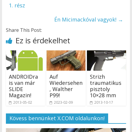
1. rész
Én Micimackóval vagyok!
→
Share This Post:
Ez is érdekelhet
ANDROIDra
Auf
Strizh
is van már
Wiedersehen
traumatikus
SLIDE
, Walther
pisztoly
Magazin!
P99!
10×28 mm
2013-05-02
2023-02-09
2013-10-17
Kövess bennünket X.COM oldalunkon!