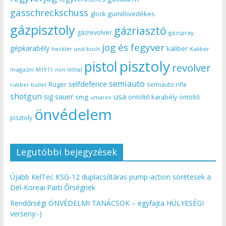
gasschreckschuss
gumilövedékes
glock
gázpisztoly
gázriasztó
gázrevolver
gázspray
jog és fegyver
gépkarabély
kaliber
heckler und koch
Kaliber
pisztoly
pistol
revolver
magazin
non lethal
M1911
semiauto
selfdefence
Ruger
semiauto rifle
rubber bullet
shotgun
usa
sig sauer
smg
öntöltő karabély
öntöltő
umarex
önvédelem
pisztoly
Legutóbbi bejegyzések
Újabb KelTec KSG-12 duplacsőtáras pump-action sörétesek a
Dél-Koreai Parti Őrségnek
Rendőrségi ÖNVÉDELMI TANÁCSOK – egyfajta HÜLYESÉGI
verseny:-)