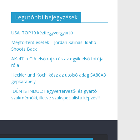
Legutóbbi bejegyzések
USA: TOP10 kézifegyvergyártó
Megtörtént esetek – Jordan Salinas: Idaho
Shoots Back
AK-47: a CIA első rajza és az egyik első fotója
róla
Heckler und Koch: kész az utolsó adag SA80A3
gépkarabély
IDÉN IS INDUL: Fegyvertervező- és gyártó
szakmérnöki, illetve szakspecialista képzés!!!