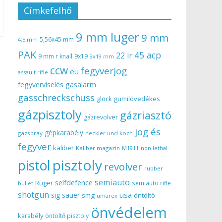
Címkefelhő
9 mm luger
9 mm
5,56x45 mm
4,5 mm
PAK
45 acp
22 lr
9 mm r knall
9x19
9x19 mm
ccw
fegyverjog
eu
assault rifle
gasalarm
fegyverviselés
gasschreckschuss
gumilövedékes
glock
gázpisztoly
gázriasztó
gázrevolver
jog és
gépkarabély
gázspray
heckler und koch
fegyver
kaliber
Kaliber magazin
non lethal
M1911
pisztoly
pistol
revolver
rubber
semiauto
selfdefence
Ruger
semiauto rifle
bullet
shotgun
usa
sig sauer
smg
öntöltő
umarex
önvédelem
karabély
öntöltő pisztoly