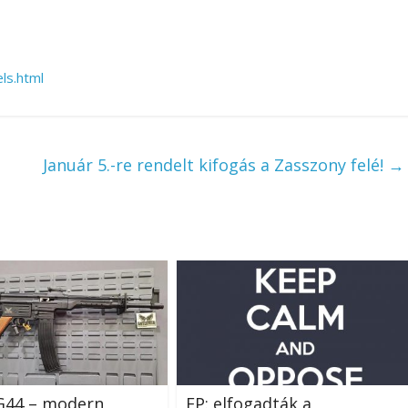
ls.html
Január 5.-re rendelt kifogás a Zasszony felé!
→
G44 – modern
EP: elfogadták a