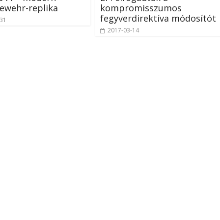
ewehr-replika
kompromisszumos
fegyverdirektíva módosítót
-31
2017-03-14