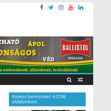
Kövess bennünket X.COM
oldalunkon!