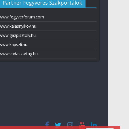
Partner Fegyveres Szakportálok
www.fegyverforum.com
www.kalasnyikov.hu
www.gazpisztoly.hu
www.kapszli.hu
www.vadasz-vilag.hu