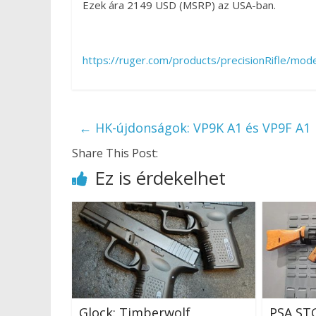
Ezek ára 2149 USD (MSRP) az USA-ban.
https://ruger.com/products/precisionRifle/mode
←
HK-újdonságok: VP9K A1 és VP9F A1
Share This Post:
Ez is érdekelhet
Glock: Timberwolf
PSA ST