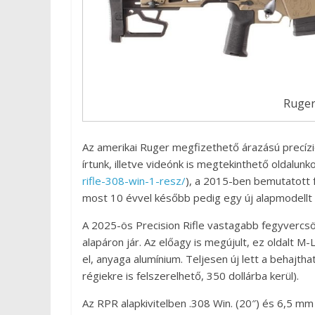
Ruger 
Az amerikai Ruger megfizethető árazású precízió
írtunk, illetve videónk is megtekinthető oldalunko
rifle-308-win-1-resz/
), a 2015-ben bemutatott f
most 10 évvel később pedig egy új alapmodellt
A 2025-ös Precision Rifle vastagabb fegyvercsö
alapáron jár. Az előagy is megújult, ez oldalt M-
el, anyaga alumínium. Teljesen új lett a behajth
régiekre is felszerelhető, 350 dollárba kerül).
Az RPR alapkivitelben .308 Win. (20″) és 6,5 mm