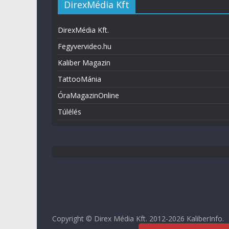
DirexMédia Kft
DirexMédia Kft.
Fegyvervideo.hu
Kaliber Magazin
TattooMánia
ÓraMagazinOnline
Túlélés
Copyright © Direx Média Kft. 2012-2026
KaliberInfo
.