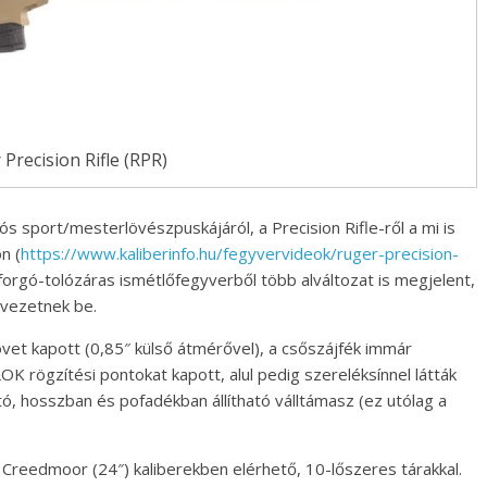
Precision Rifle (RPR)
s sport/mesterlövészpuskájáról, a Precision Rifle-ről a mi is
n (
https://www.kaliberinfo.hu/fegyvervideok/ruger-precision-
orgó-tolózáras ismétlőfegyverből több alváltozat is megjelent,
 vezetnek be.
vet kapott (0,85″ külső átmérővel), a csőszájfék immár
LOK rögzítési pontokat kapott, alul pedig szereléksínnel látták
ató, hosszban és pofadékban állítható válltámasz (ez utólag a
 Creedmoor (24″) kaliberekben elérhető, 10-lőszeres tárakkal.