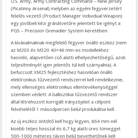
U.S. Army, Army Contracting Command – New Jersey
(Picatinny Arsenal) melyben az egyéni fegyverzetért
felelős vezető (Product Manager Individual Weapon)
egy jövőbeli kézi gránátvetőre jelentett be igényt a
PGS – Precision Grenadier System keretében.
A kívánalmaknak megfelelő fegyver önálló eszköz (nem
az M203 és M320 40×46 mm-es modellekhez
hasonló, alapvetően cső alatti elhelyezhetőségű, azok
teljesítményét igen jelentős túl kell szárnyalnia). A
befuccsolt XM25 fejlesztéshez hasonlóan önálló
elektronikus tűzvezető rendszerrel kell rendelkeznie,
mely ellenséges elektronikus ellentevékenységgel
szemben védett. A ballisztikai tűzvezető rendszer
által létrehozott korrigált irányzójelet a célpont
felvételétől 1 másodpercen belül produkálnia kell.
Az új eszköz öntöltő kell hogy legyen, 864 mm-nél
kisebb teljes hosszal és 6,7 kg alatti üres tömeggel.
500-1000 méteres távon belül bevethetőnek kell