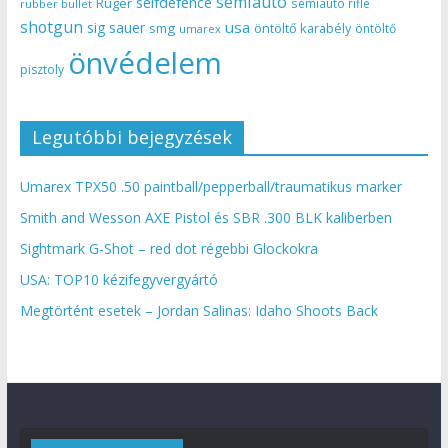
semiauto
selfdefence
Ruger
semiauto rifle
rubber bullet
shotgun
usa
sig sauer
smg
öntöltő karabély
öntöltő
umarex
önvédelem
pisztoly
Legutóbbi bejegyzések
Umarex TPX50 .50 paintball/pepperball/traumatikus marker
Smith and Wesson AXE Pistol és SBR .300 BLK kaliberben
Sightmark G-Shot – red dot régebbi Glockokra
USA: TOP10 kézifegyvergyártó
Megtörtént esetek – Jordan Salinas: Idaho Shoots Back