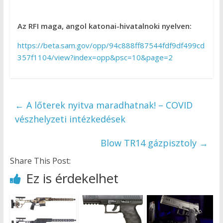
Az RFI maga, angol katonai-hivatalnoki nyelven:
https://beta.sam.gov/opp/94c888ff87544fdf9df499cd
357f1104/view?index=opp&psc=10&page=2
←
A lőterek nyitva maradhatnak! – COVID
vészhelyzeti intézkedések
Blow TR14 gázpisztoly
→
Share This Post:
Ez is érdekelhet