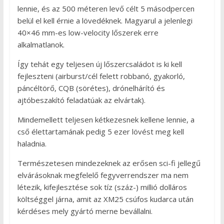
lennie, és az 500 méteren levő célt 5 másodpercen
belül el kell érnie a lövedéknek. Magyarul a jelenlegi
40×46 mm-es low-velocity lőszerek erre
alkalmatlanok.
Így tehát egy teljesen új lőszercsaládot is ki kell
fejleszteni (airburst/cél felett robbanó, gyakorló,
páncéltörő, CQB (sörétes), drónelhárító és
ajtóbeszakító feladatúak az elvártak).
Mindemellett teljesen kétkezesnek kellene lennie, a
cső élettartamának pedig 5 ezer lövést meg kell
haladnia.
Természetesen mindezeknek az erősen sci-fi jellegű
elvárásoknak megfelelő fegyverrendszer ma nem
létezik, kifejlesztése sok tíz (száz-) millió dolláros
költséggel járna, amit az XM25 csúfos kudarca után
kérdéses mely gyártó merne bevállalni.