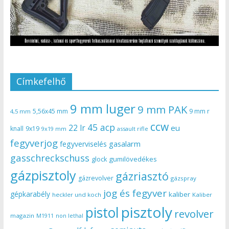
Címkefelhő
9 mm luger
9 mm PAK
5,56x45 mm
9 mm r
4,5 mm
ccw
45 acp
22 lr
eu
knall
9x19
9x19 mm
assault rifle
fegyverjog
gasalarm
fegyverviselés
gasschreckschuss
gumilövedékes
glock
gázpisztoly
gázriasztó
gázrevolver
gázspray
jog és fegyver
gépkarabély
kaliber
heckler und koch
Kaliber
pisztoly
pistol
revolver
magazin
non lethal
M1911