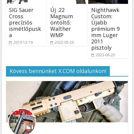
SIG Sauer
Új .22
Nighthawk
Cross
Magnum
Custom:
precíziós
öntöltő:
Újabb
ismétlőpusk
Walther
prémium 9
a
WMP
mm Luger
2011
2019-12-19
2022-05-26
pisztoly
2023-06-20
Kövess bennünket X.COM oldalunkon!