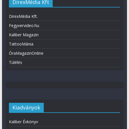
DirexMédia Kft
DirexMédia Kft.
Fegyvervideo.hu
Kaliber Magazin
TattooMánia
ÓraMagazinOnline
Túlélés
Kiadványok
Kaliber Évkönyv