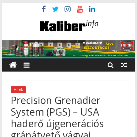
Hírek
Precision Grenadier
System (PGS) – USA
haderő újgenerációs
gránátvető vágyai