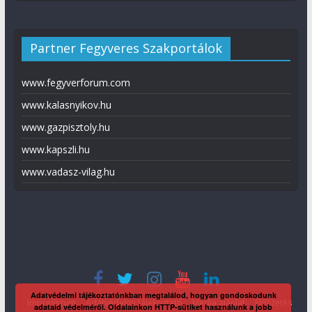
Partner Fegyveres Szakportálok
www.fegyverforum.com
www.kalasnyikov.hu
www.gazpisztoly.hu
www.kapszli.hu
www.vadasz-vilag.hu
Adatvédelmi tájékoztatónkban megtalálod, hogyan gondoskodunk
Impresszum
Adatvédelmi tájékoztató
Média ajánlat
Előfizetés
adataid védelméről. Oldalainkon HTTP-sütiket használunk a jobb