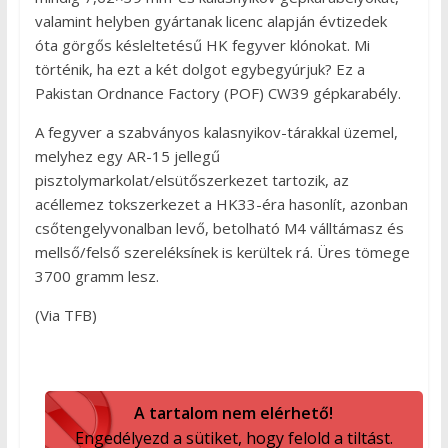
valamint helyben gyártanak licenc alapján évtizedek
óta görgős késleltetésű HK fegyver klónokat. Mi
történik, ha ezt a két dolgot egybegyúrjuk? Ez a
Pakistan Ordnance Factory (POF) CW39 gépkarabély.
A fegyver a szabványos kalasnyikov-tárakkal üzemel,
melyhez egy AR-15 jellegű
pisztolymarkolat/elsütőszerkezet tartozik, az
acéllemez tokszerkezet a HK33-éra hasonlít, azonban
csőtengelyvonalban levő, betolható M4 válltámasz és
mellső/felső szereléksínek is kerültek rá. Üres tömege
3700 gramm lesz.
(Via TFB)
A tartalom nem elérhető!
Engedélyezd a sütiket, hogy felold a tiltást.