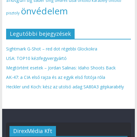
sig sauer
smg
öntöltő karabély
öntöltő
umarex
önvédelem
pisztoly
Legutóbbi bejegyzések
Sightmark G-Shot – red dot régebbi Glockokra
USA: TOP10 kézifegyvergyártó
Megtörtént esetek – Jordan Salinas: Idaho Shoots Back
AK-47: a CIA első rajza és az egyik első fotója róla
Heckler und Koch: kész az utolsó adag SA80A3 gépkarabély
DirexMédia Kft