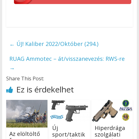
←
ÚJ! Kaliber 2022/Október (294.)
RUAG Ammotec – át/visszanevezés: RWS-re
→
Share This Post:
Ez is érdekelhet
Új
Hiperdrága
Az elöltöltő
sport/taktik
szolgálati