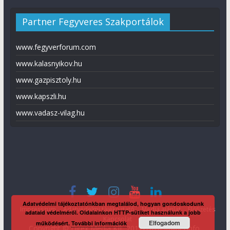
Partner Fegyveres Szakportálok
www.fegyverforum.com
www.kalasnyikov.hu
www.gazpisztoly.hu
www.kapszli.hu
www.vadasz-vilag.hu
Adatvédelmi tájékoztatónkban megtalálod, hogyan gondoskodunk
Impresszum
Adatvédelmi tájékoztató
Média ajánlat
Előfizetés
adataid védelméről. Oldalainkon HTTP-sütiket használunk a jobb
Kapcsolat
Elfogadom
működésért.
További információk
Copyright © Direx Média Kft. 2012-2026
KaliberInfo
.