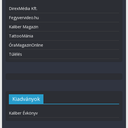
DirexMédia Kft.
Fegyvervideo.hu
Kaliber Magazin
TattooMánia
ÓraMagazinOnline
Túlélés
Kiadványok
Kaliber Évkönyv