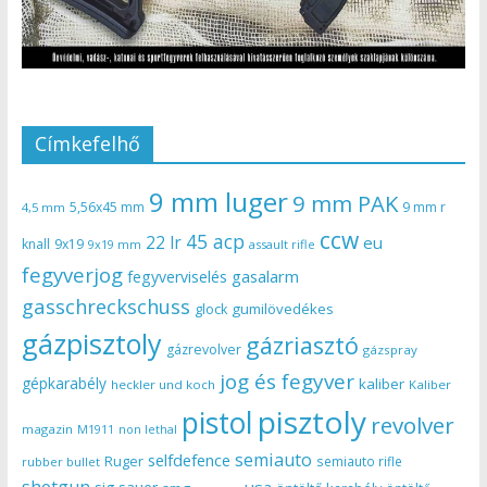
Címkefelhő
9 mm luger
9 mm PAK
5,56x45 mm
9 mm r
4,5 mm
ccw
45 acp
22 lr
eu
knall
9x19
9x19 mm
assault rifle
fegyverjog
gasalarm
fegyverviselés
gasschreckschuss
gumilövedékes
glock
gázpisztoly
gázriasztó
gázrevolver
gázspray
jog és fegyver
gépkarabély
kaliber
heckler und koch
Kaliber
pisztoly
pistol
revolver
magazin
non lethal
M1911
semiauto
selfdefence
Ruger
semiauto rifle
rubber bullet
shotgun
usa