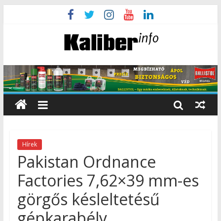
Hírek
Pakistan Ordnance
Factories 7,62×39 mm-es
görgős késleltetésű
gépkarabély