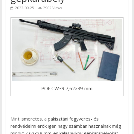
2022-09-25
2902 Views
POF CW39 7,62×39 mm
Mint ismeretes, a pakisztáni fegyveres- és
rendvédelmi erők igen nagy számban használnak még
mindig 7,62×39 mm-es kalasnyikov gépkarabélyokat,