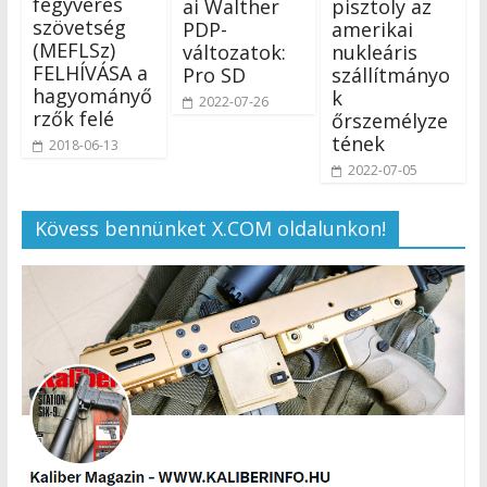
fegyveres
ai Walther
pisztoly az
szövetség
PDP-
amerikai
(MEFLSz)
változatok:
nukleáris
FELHÍVÁSA a
Pro SD
szállítmányo
hagyományő
k
2022-07-26
rzők felé
őrszemélyze
tének
2018-06-13
2022-07-05
Kövess bennünket X.COM oldalunkon!