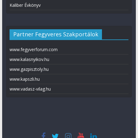
Kaliber Évkönyv
Partner Fegyveres Szakportálok
www.fegyverforum.com
www.kalasnyikov.hu
www.gazpisztoly.hu
www.kapszli.hu
www.vadasz-vilag.hu