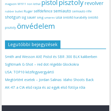
pisztoly
pistol
revolver
magazin
non lethal
M1911
semiauto
selfdefence
Ruger
semiauto rifle
rubber bullet
shotgun
usa
sig sauer
smg
öntöltő karabély
öntöltő
umarex
önvédelem
pisztoly
Legutóbbi bejegyzések
Smith and Wesson AXE Pistol és SBR .300 BLK kaliberben
Sightmark G-Shot – red dot régebbi Glockokra
USA: TOP10 kézifegyvergyártó
Megtörtént esetek – Jordan Salinas: Idaho Shoots Back
AK-47: a CIA első rajza és az egyik első fotója róla