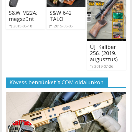
S&W M22A:
S&W 642
megszűnt
TALO
2015-05-18
2015-08-05
ÚJ! Kaliber
256. (2019.
augusztus)
2019-07-26
Kövess bennünket X.COM oldalunkon!