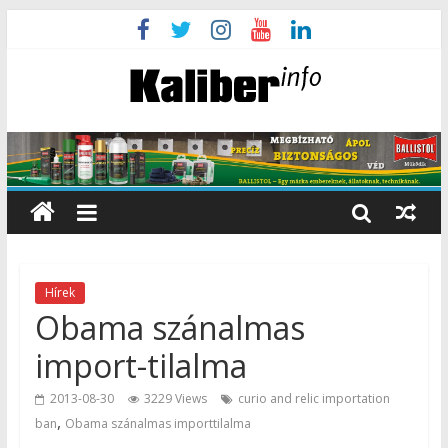
Hírek
Obama szánalmas
import-tilalma
2013-08-30
3229 Views
curio and relic importation
,
ban
Obama szánalmas importtilalma