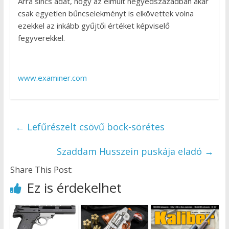
Arra sincs adat, hogy az elmúlt negyedszázadban akár
csak egyetlen bűncselekményt is elkövettek volna
ezekkel az inkább gyűjtői értéket képviselő
fegyverekkel.
www.examiner.com
←
Lefűrészelt csövű bock-sörétes
Szaddam Husszein puskája eladó
→
Share This Post:
Ez is érdekelhet