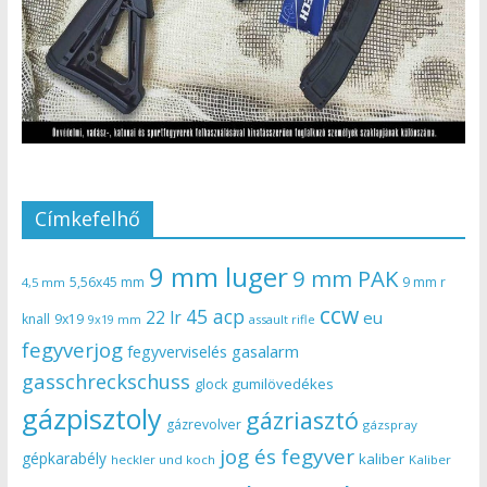
Címkefelhő
9 mm luger
9 mm PAK
5,56x45 mm
9 mm r
4,5 mm
ccw
45 acp
22 lr
eu
knall
9x19
9x19 mm
assault rifle
fegyverjog
gasalarm
fegyverviselés
gasschreckschuss
gumilövedékes
glock
gázpisztoly
gázriasztó
gázrevolver
gázspray
jog és fegyver
gépkarabély
kaliber
heckler und koch
Kaliber