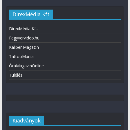
DirexMédia Kft
DirexMédia Kft.
Fegyvervideo.hu
Kaliber Magazin
TattooMánia
ÓraMagazinOnline
Túlélés
Kiadványok