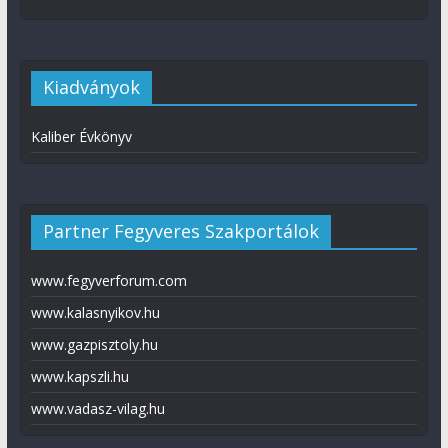
Kiadványok
Kaliber Évkönyv
Partner Fegyveres Szakportálok
www.fegyverforum.com
www.kalasnyikov.hu
www.gazpisztoly.hu
www.kapszli.hu
www.vadasz-vilag.hu