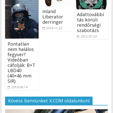
Inland
Adattovábbí
Liberator
tás körüli
derringer
rendőrségi
2016-11-22
szabotázs
2012-07-23
Pontatlan
nem halálos
fegyver?
Videóban
cáfolják: B+T
LBD40
(40×46 mm
SIR)
2019-06-14
Kövess bennünket X.COM oldalunkon!