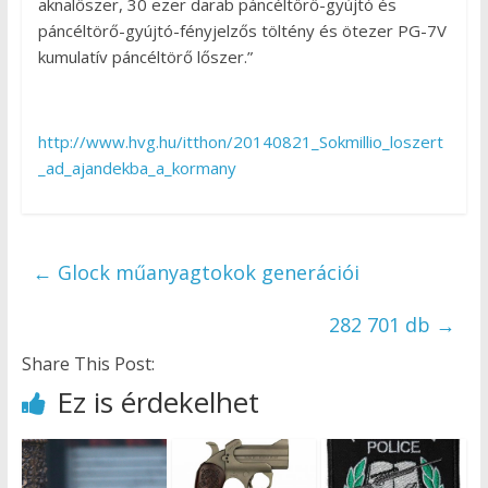
aknalőszer, 30 ezer darab páncéltörő-gyújtó és
páncéltörő-gyújtó-fényjelzős töltény és ötezer PG-7V
kumulatív páncéltörő lőszer.”
http://www.hvg.hu/itthon/20140821_Sokmillio_loszert
_ad_ajandekba_a_kormany
←
Glock műanyagtokok generációi
282 701 db
→
Share This Post:
Ez is érdekelhet