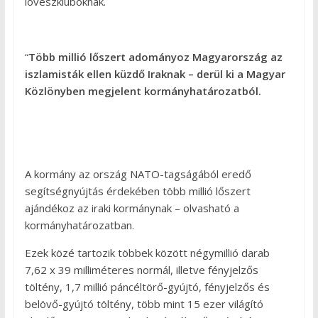
lövészkluboknak.
“
Több millió lőszert adományoz Magyarország az
iszlamisták ellen küzdő Iraknak – derül ki a Magyar
Közlönyben megjelent kormányhatározatból.
A kormány az ország NATO-tagságából eredő
segítségnyújtás érdekében több millió lőszert
ajándékoz az iraki kormánynak – olvasható a
kormányhatározatban.
Ezek közé tartozik többek között négymillió darab
7,62 x 39 milliméteres normál, illetve fényjelzős
töltény, 1,7 millió páncéltörő-gyújtó, fényjelzős és
belövő-gyújtó töltény, több mint 15 ezer világító