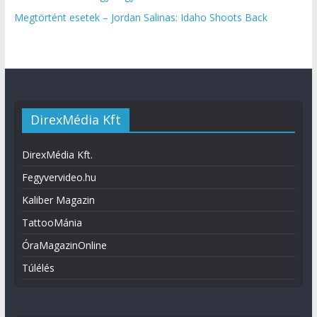
Megtörtént esetek – Jordan Salinas: Idaho Shoots Back
DirexMédia Kft
DirexMédia Kft.
Fegyvervideo.hu
Kaliber Magazin
TattooMánia
ÓraMagazinOnline
Túlélés