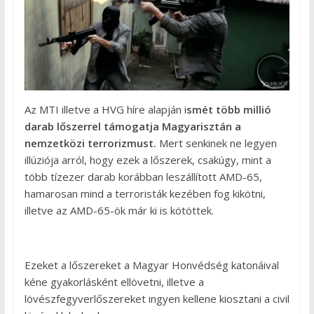
Az MTI illetve a HVG híre alapján i
smét több millió
darab lőszerrel támogatja Magyarisztán a
nemzetközi terrorizmust.
Mert senkinek ne legyen
illúziója arról, hogy ezek a lőszerek, csakúgy, mint a
több tízezer darab korábban leszállított AMD-65,
hamarosan mind a terroristák kezében fog kikötni,
illetve az AMD-65-ök már ki is kötöttek.
Ezeket a lőszereket a Magyar Honvédség katonáival
kéne gyakorlásként ellövetni, illetve a
lövészfegyverlőszereket ingyen kellene kiosztani a civil