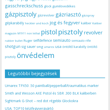
gasschreckschuss
gumilövedékes
glock
gázpisztoly
gázriasztó
gázrevolver
gázspray
jog és fegyver
gépkarabély
kaliber
heckler und koch
Kaliber
pisztoly
pistol
revolver
magazin
non lethal
M1911
semiauto
selfdefence
Ruger
semiauto rifle
rubber bullet
shotgun
usa
sig sauer
smg
öntöltő karabély
öntöltő
umarex
önvédelem
pisztoly
Legutóbbi bejegyzések
Umarex TPX50 .50 paintball/pepperball/traumatikus marker
Smith and Wesson AXE Pistol és SBR .300 BLK kaliberben
Sightmark G-Shot – red dot régebbi Glockokra
USA: TOP10 kézifegyvergyártó