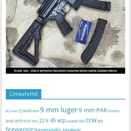
Címkefelhő
9 mm luger
9 mm PAK
5,56x45 mm
9 mm r
4,5 mm
ccw
45 acp
22 lr
eu
knall
9x19
9x19 mm
assault rifle
fegyverjog
gasalarm
fegyverviselés