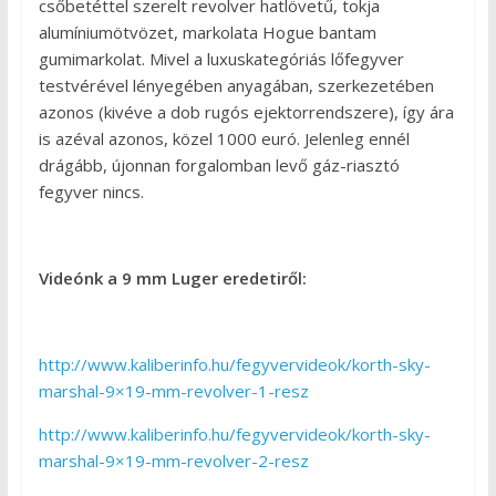
csőbetéttel szerelt revolver hatlövetű, tokja
alumíniumötvözet, markolata Hogue bantam
gumimarkolat. Mivel a luxuskategóriás lőfegyver
testvérével lényegében anyagában, szerkezetében
azonos (kivéve a dob rugós ejektorrendszere), így ára
is azéval azonos, közel 1000 euró. Jelenleg ennél
drágább, újonnan forgalomban levő gáz-riasztó
fegyver nincs.
Videónk a 9 mm Luger eredetiről:
http://www.kaliberinfo.hu/fegyvervideok/korth-sky-
marshal-9×19-mm-revolver-1-resz
http://www.kaliberinfo.hu/fegyvervideok/korth-sky-
marshal-9×19-mm-revolver-2-resz