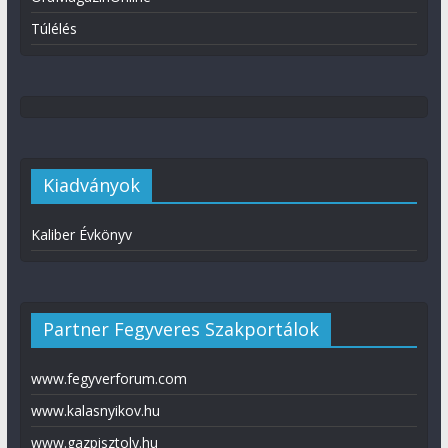
Túlélés
Kiadványok
Kaliber Évkönyv
Partner Fegyveres Szakportálok
www.fegyverforum.com
www.kalasnyikov.hu
www.gazpisztoly.hu