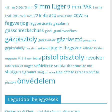
9 mm luger
9 mm PAK
5,56x45 mm
9 mm r
4,5 mm
ccw
45 acp
22 lr
eu
knall
9x19
9x19 mm
assault rifle
fegyverjog
gasalarm
fegyverviselés
gasschreckschuss
gumilövedékes
glock
gázpisztoly
gázriasztó
gázrevolver
gázspray
jog és fegyver
gépkarabély
kaliber
heckler und koch
Kaliber
pisztoly
pistol
revolver
magazin
non lethal
M1911
semiauto
selfdefence
Ruger
semiauto rifle
rubber bullet
shotgun
usa
sig sauer
smg
öntöltő karabély
öntöltő
umarex
önvédelem
pisztoly
Legutóbbi bejegyzések
Sightmark G-Shot – red dot régebbi Glockokra