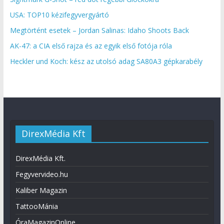
USA: TOP10 kézifegyvergyártó
Megtörtént esetek – Jordan Salinas: Idaho Shoots Back
AK-47: a CIA első rajza és az egyik első fotója róla
Heckler und Koch: kész az utolsó adag SA80A3 gépkarabély
DirexMédia Kft
DirexMédia Kft.
Fegyvervideo.hu
Kaliber Magazin
TattooMánia
ÓraMagazinOnline