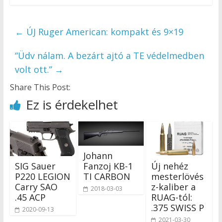
←
ÚJ Ruger American: kompakt és 9×19
“Üdv nálam. A bezárt ajtó a TE védelmedben
volt ott.”
→
Share This Post:
Ez is érdekelhet
Johann
Fanzoj KB-1
SIG Sauer
Új nehéz
TI CARBON
P220 LEGION
mesterlövés
Carry SAO
z-kaliber a
2018-03-03
.45 ACP
RUAG-tól:
.375 SWISS P
2020-09-13
2021-03-30