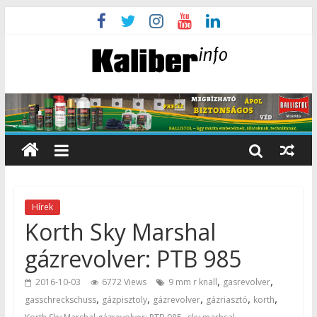
Hírek
Korth Sky Marshal
gázrevolver: PTB 985
,
,
2016-10-03
6772 Views
9 mm r knall
gasrevolver
,
,
,
,
,
gasschreckschuss
gázpisztoly
gázrevolver
gázriasztó
korth
,