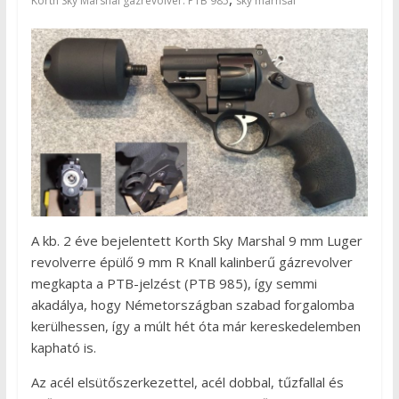
Korth Sky Marshal gázrevolver: PTB 985
sky marhsal
A kb. 2 éve bejelentett Korth Sky Marshal 9 mm Luger
revolverre épülő 9 mm R Knall kalinberű gázrevolver
megkapta a PTB-jelzést (PTB 985), így semmi
akadálya, hogy Németországban szabad forgalomba
kerülhessen, így a múlt hét óta már kereskedelemben
kapható is.
Az acél elsütőszerkezettel, acél dobbal, tűzfallal és