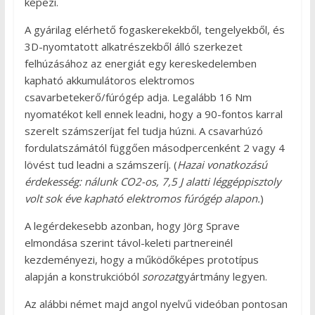
képezi.
A gyárilag elérhető fogaskerekekből, tengelyekből, és
3D-nyomtatott alkatrészekből álló szerkezet
felhúzásához az energiát egy kereskedelemben
kapható akkumulátoros elektromos
csavarbetekerő/fúrógép adja. Legalább 16 Nm
nyomatékot kell ennek leadni, hogy a 90-fontos karral
szerelt számszeríjat fel tudja húzni. A csavarhúzó
fordulatszámától függően másodpercenként 2 vagy 4
lövést tud leadni a számszeríj. (
Hazai vonatkozású
érdekesség: nálunk CO2-os, 7,5 J alatti léggéppisztoly
volt sok éve kapható elektromos fúrógép alapon.
)
A legérdekesebb azonban, hogy Jörg Sprave
elmondása szerint távol-keleti partnereinél
kezdeményezi, hogy a működőképes prototípus
alapján a konstrukcióból
sorozat
gyártmány legyen.
Az alábbi német majd angol nyelvű videóban pontosan