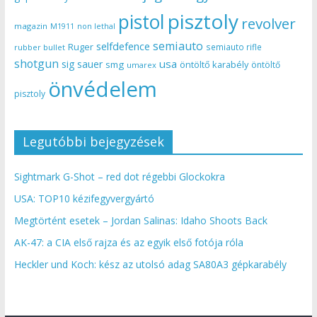
pisztoly
pistol
revolver
magazin
non lethal
M1911
semiauto
selfdefence
Ruger
semiauto rifle
rubber bullet
shotgun
usa
sig sauer
smg
öntöltő karabély
öntöltő
umarex
önvédelem
pisztoly
Legutóbbi bejegyzések
Sightmark G-Shot – red dot régebbi Glockokra
USA: TOP10 kézifegyvergyártó
Megtörtént esetek – Jordan Salinas: Idaho Shoots Back
AK-47: a CIA első rajza és az egyik első fotója róla
Heckler und Koch: kész az utolsó adag SA80A3 gépkarabély