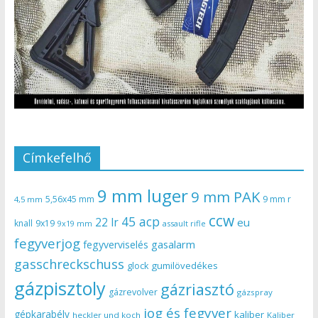
Címkefelhő
9 mm luger
9 mm PAK
5,56x45 mm
9 mm r
4,5 mm
ccw
45 acp
22 lr
eu
knall
9x19
9x19 mm
assault rifle
fegyverjog
gasalarm
fegyverviselés
gasschreckschuss
gumilövedékes
glock
gázpisztoly
gázriasztó
gázrevolver
gázspray
jog és fegyver
gépkarabély
kaliber
heckler und koch
Kaliber