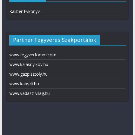
Kaliber Évkönyv
Partner Fegyveres Szakportálok
www.fegyverforum.com
www.kalasnyikov.hu
www.gazpisztoly.hu
www.kapszli.hu
www.vadasz-vilag.hu