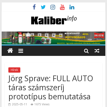
Hírek
Jörg Sprave: FULL AUTO
táras számszeríj
prototípus bemutatása
2025-05-11
1675 Views