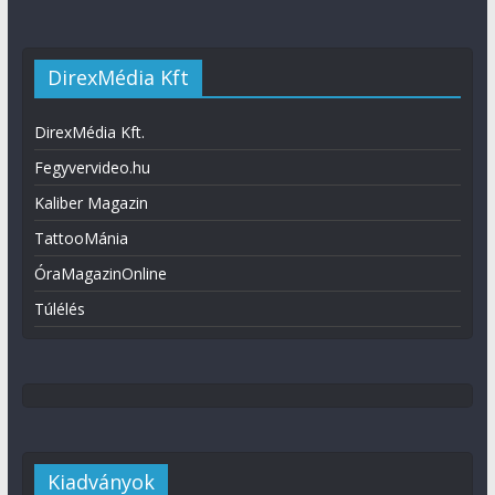
DirexMédia Kft
DirexMédia Kft.
Fegyvervideo.hu
Kaliber Magazin
TattooMánia
ÓraMagazinOnline
Túlélés
Kiadványok