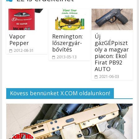
Vapor
Remington:
Új
Pepper
lőszergyár-
gázGÉPpiszt
bővítés
oly a magyar
2012-08-31
piacon: Ekol
2013-05-13
Firat PB92
AUTO
2021-06-03
Kövess bennünket X.COM oldalunkon!