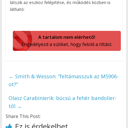
látszik az eszköz felépítése, és működés közben is
látható:
A tartalom nem elérhető!
Engedélyezd a sütiket, hogy felold a tiltást.
←
Smith & Wesson: “feltámasszuk az M5906-
ot?”
Olasz Carabinierik: búcsú a fehér bandolier-
től
→
Share This Post:
Ez is érdekelhet