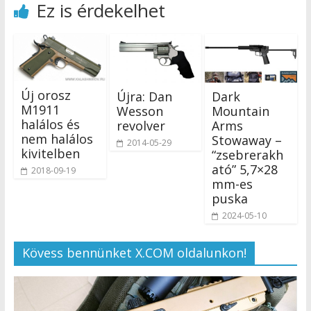
Ez is érdekelhet
Új orosz
Újra: Dan
Dark
M1911
Wesson
Mountain
halálos és
revolver
Arms
nem halálos
Stowaway –
2014-05-29
kivitelben
“zsebrerakh
ató” 5,7×28
2018-09-19
mm-es
puska
2024-05-10
Kövess bennünket X.COM oldalunkon!