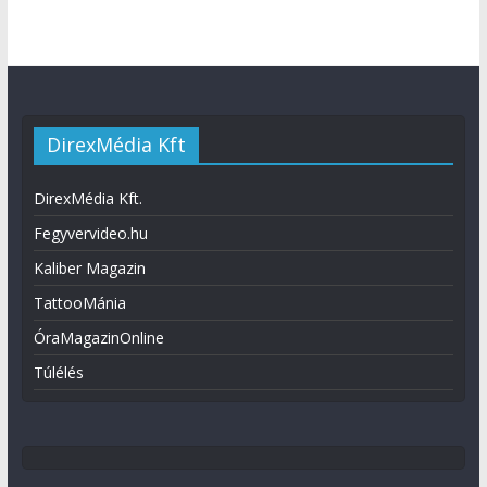
DirexMédia Kft
DirexMédia Kft.
Fegyvervideo.hu
Kaliber Magazin
TattooMánia
ÓraMagazinOnline
Túlélés