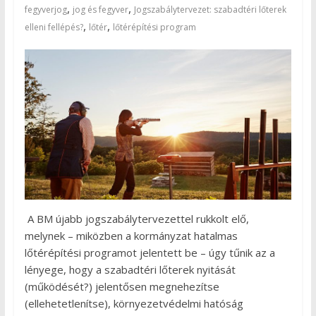
,
,
fegyverjog
jog és fegyver
Jogszabálytervezet: szabadtéri lőterek
,
,
elleni fellépés?
lőtér
lőtérépítési program
A BM újabb jogszabálytervezettel rukkolt elő,
melynek – miközben a kormányzat hatalmas
lőtérépítési programot jelentett be – úgy tűnik az a
lényege, hogy a szabadtéri lőterek nyitását
(működését?) jelentősen megnehezítse
(ellehetetlenítse), környezetvédelmi hatóság