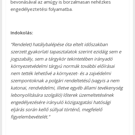
bevonásával az amúgy is borzalmasan nehézkes
engedélyeztetési folyamatba.
Indokolás:
“Rendelet) hatálybalépése óta eltelt időszakban
szerzett gyakorlati tapasztalatok szerint ezidáig sem e
jogszabály, sem a tárgykör tekintetében irányadó
környezetvédelmi tárgyú normák további előírásai
nem tették lehetővé a környezet- és a zajvédelmi
szempontoknak a polgári rendeltetésű (vagyis a nem
katonai, rendvédelmi, illetve egyéb állami tevékenység
lebonyolítására szolgáló) lőterek üzemeltetésének
engedélyezésére irányuló közigazgatási hatósági
eljárás során kellő súllyal történő, megfelelő
figyelembevételét.”