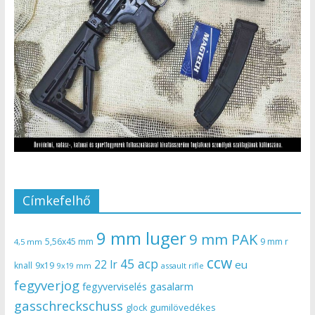
Címkefelhő
9 mm luger
9 mm PAK
5,56x45 mm
9 mm r
4,5 mm
ccw
45 acp
22 lr
eu
knall
9x19
9x19 mm
assault rifle
fegyverjog
gasalarm
fegyverviselés
gasschreckschuss
gumilövedékes
glock