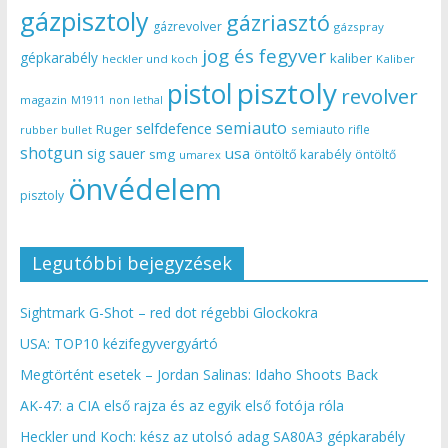
gázpisztoly
gázriasztó
gázrevolver
gázspray
jog és fegyver
gépkarabély
kaliber
heckler und koch
Kaliber
pisztoly
pistol
revolver
magazin
non lethal
M1911
semiauto
selfdefence
Ruger
semiauto rifle
rubber bullet
shotgun
usa
sig sauer
smg
öntöltő karabély
öntöltő
umarex
önvédelem
pisztoly
Legutóbbi bejegyzések
Sightmark G-Shot – red dot régebbi Glockokra
USA: TOP10 kézifegyvergyártó
Megtörtént esetek – Jordan Salinas: Idaho Shoots Back
AK-47: a CIA első rajza és az egyik első fotója róla
Heckler und Koch: kész az utolsó adag SA80A3 gépkarabély