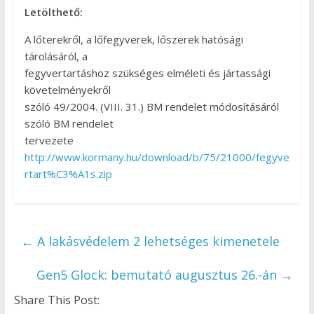
Letölthető:
A lőterekről, a lőfegyverek, lőszerek hatósági
tárolásáról, a
fegyvertartáshoz szükséges elméleti és jártassági
követelményekről
szóló 49/2004. (VIII. 31.) BM rendelet módosításáról
szóló BM rendelet
tervezete
http://www.kormany.hu/download/b/75/21000/fegyve
rtart%C3%A1s.zip
←
A lakásvédelem 2 lehetséges kimenetele
Gen5 Glock: bemutató augusztus 26.-án
→
Share This Post: