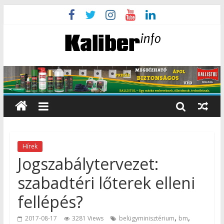
Hírek
Jogszabálytervezet:
szabadtéri lőterek elleni
fellépés?
,
,
2017-08-17
3281 Views
belügyminisztérium
bm