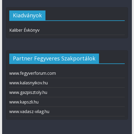
Kiadványok
Kaliber Évkönyv
Partner Fegyveres Szakportálok
www.fegyverforum.com
www.kalasnyikov.hu
www.gazpisztoly.hu
www.kapszli.hu
www.vadasz-vilag.hu