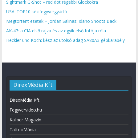
Sightmark G-Shot – red dot régebbi Glockokra
USA: TOP10 kézifegyvergyártó
Megtörtént esetek – Jordan Salinas: Idaho Shoots Back
AK-47: a CIA első rajza és az egyik első fotója róla
Heckler und Koch: kész az utolsó adag SA80A3 gépkarabély
DirexMédia Kft
DirexMédia Kft.
Fegyvervideo.hu
Kaliber Magazin
TattooMánia