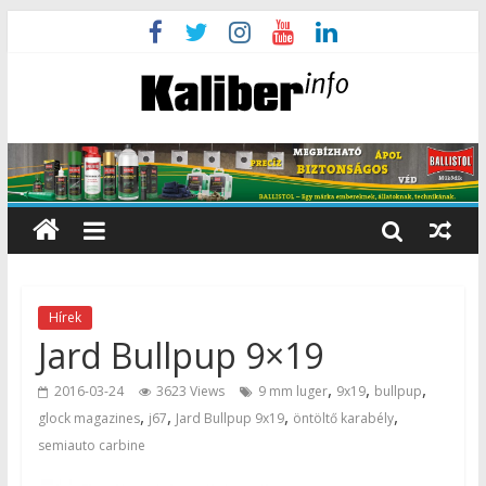
Hírek
Jard Bullpup 9×19
,
,
,
2016-03-24
3623 Views
9 mm luger
9x19
bullpup
,
,
,
,
glock magazines
j67
Jard Bullpup 9x19
öntöltő karabély
semiauto carbine