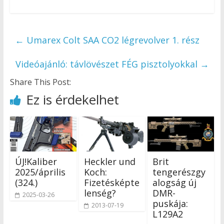
←
Umarex Colt SAA CO2 légrevolver 1. rész
Videóajánló: távlövészet FÉG pisztolyokkal
→
Share This Post:
Ez is érdekelhet
ÚJ!Kaliber
Heckler und
Brit
2025/április
Koch:
tengerészgy
(324.)
Fizetésképte
alogság új
lenség?
DMR-
2025-03-26
puskája:
2013-07-19
L129A2