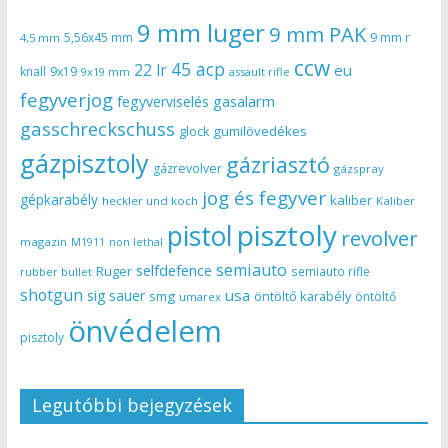
9 mm luger
9 mm PAK
5,56x45 mm
9 mm r
4,5 mm
ccw
45 acp
22 lr
eu
knall
9x19
9x19 mm
assault rifle
fegyverjog
gasalarm
fegyverviselés
gasschreckschuss
gumilövedékes
glock
gázpisztoly
gázriasztó
gázrevolver
gázspray
jog és fegyver
gépkarabély
kaliber
heckler und koch
Kaliber
pisztoly
pistol
revolver
magazin
non lethal
M1911
semiauto
selfdefence
Ruger
semiauto rifle
rubber bullet
shotgun
usa
sig sauer
smg
öntöltő karabély
öntöltő
umarex
önvédelem
pisztoly
Legutóbbi bejegyzések