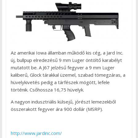
Az amerikai Iowa államban működő kis cég, a Jard Inc.
új, bullpup elredezésű 9 mm Luger öntöltő karabélyt
mutatott be. A J67 jelzésű fegyver a 9 mm Luger
kaliberű, Glock tárakkal üzemel, szabad tömegzáras, a
hüvelykivetés pedig a tárfészek mögött, lefele
történik. Csőhossza 16,75 hüvelyk.
A nagyon indusztriális külsejű, jórészt lemezekből
összerakott fegyver ára 900 dollár (MSRP).
http://www.jardinc.com/