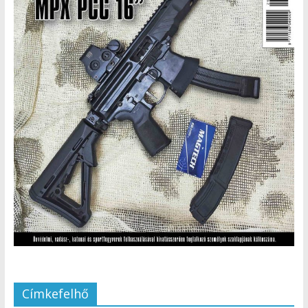
Címkefelhő