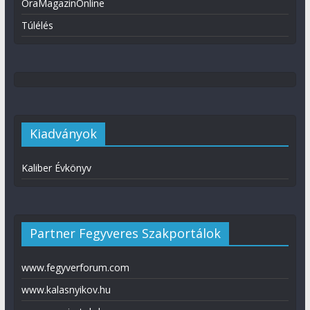
ÓraMagazinOnline
Túlélés
Kiadványok
Kaliber Évkönyv
Partner Fegyveres Szakportálok
www.fegyverforum.com
www.kalasnyikov.hu