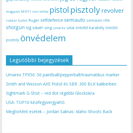
pisztoly
pistol
revolver
magazin
non lethal
M1911
semiauto
selfdefence
Ruger
semiauto rifle
rubber bullet
shotgun
usa
sig sauer
smg
öntöltő karabély
öntöltő
umarex
önvédelem
pisztoly
Legutóbbi bejegyzések
Umarex TPX50 .50 paintball/pepperball/traumatikus marker
Smith and Wesson AXE Pistol és SBR .300 BLK kaliberben
Sightmark G-Shot – red dot régebbi Glockokra
USA: TOP10 kézifegyvergyártó
Megtörtént esetek – Jordan Salinas: Idaho Shoots Back