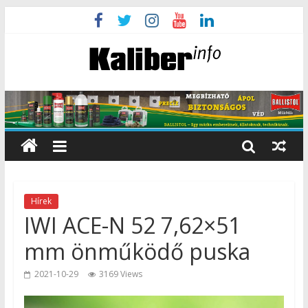
Hírek
IWI ACE-N 52 7,62×51
mm önműködő puska
2021-10-29
3169 Views