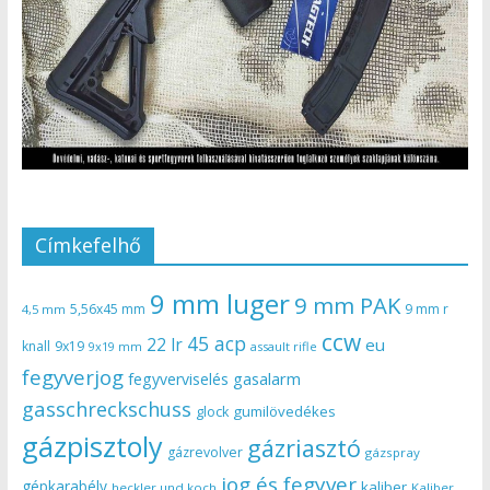
Címkefelhő
9 mm luger
9 mm PAK
5,56x45 mm
9 mm r
4,5 mm
ccw
45 acp
22 lr
eu
knall
9x19
9x19 mm
assault rifle
fegyverjog
gasalarm
fegyverviselés
gasschreckschuss
gumilövedékes
glock
gázpisztoly
gázriasztó
gázrevolver
gázspray
jog és fegyver
gépkarabély
kaliber
heckler und koch
Kaliber