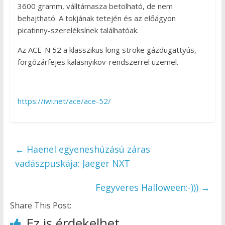
3600 gramm, válltámasza betolható, de nem
behajtható. A tokjának tetején és az előágyon
picatinny-szereléksínek találhatóak.
Az ACE-N 52 a klasszikus long stroke gázdugattyús,
forgózárfejes kalasnyikov-rendszerrel üzemel.
https://iwi.net/ace/ace-52/
←
Haenel egyeneshúzású záras
vadászpuskája: Jaeger NXT
Fegyveres Halloween:-)))
→
Share This Post:
Ez is érdekelhet