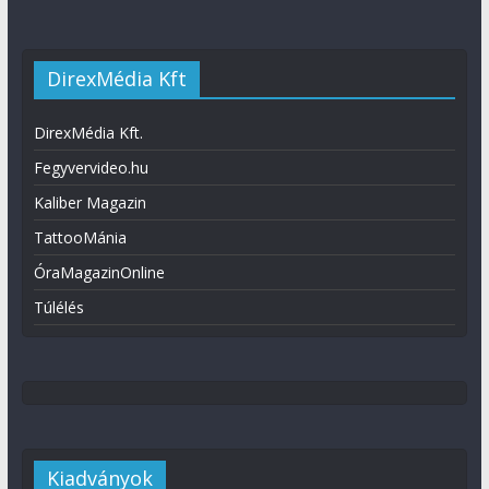
DirexMédia Kft
DirexMédia Kft.
Fegyvervideo.hu
Kaliber Magazin
TattooMánia
ÓraMagazinOnline
Túlélés
Kiadványok