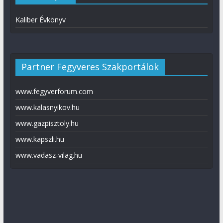
Kaliber Évkönyv
Partner Fegyveres Szakportálok
www.fegyverforum.com
www.kalasnyikov.hu
www.gazpisztoly.hu
www.kapszli.hu
www.vadasz-vilag.hu