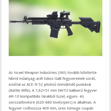
Az Israel Weapon Industries (IWI) tovább bővítette
hibrid műanyag-acél tokos Galil fegyvereinek sorát,
ezúttal az ACE-N 52 jelzésű önműködő puskával
(Battle Rifle). A 7,62×51 mm NATO kaliberű fegyver
AR-10 kompatibilis tárakból tüzel, egyes- és
sorozatlövésre (620-680 lövés/perc) is alkalmas. A
fegyver csőhossza 409 mm, üres tömege csupán