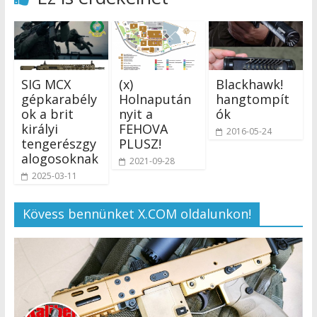
SIG MCX
(x)
Blackhawk!
gépkarabély
Holnapután
hangtompít
ok a brit
nyit a
ók
királyi
FEHOVA
2016-05-24
tengerészgy
PLUSZ!
alogosoknak
2021-09-28
2025-03-11
Kövess bennünket X.COM oldalunkon!