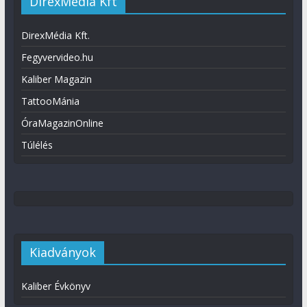
DirexMédia Kft
DirexMédia Kft.
Fegyvervideo.hu
Kaliber Magazin
TattooMánia
ÓraMagazinOnline
Túlélés
Kiadványok
Kaliber Évkönyv