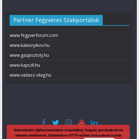
Partner Fegyveres Szakportálok
www.fegyverforum.com
www.kalasnyikov.hu
www.gazpisztoly.hu
www.kapszli.hu
www.vadasz-vilag.hu
Adatvédelmi tájékoztatónkban megtalálod, hogyan gondoskodunk
Impresszum
Adatvédelmi tájékoztató
Média ajánlat
Előfizetés
adataid védelméről. Oldalainkon HTTP-sütiket használunk a jobb