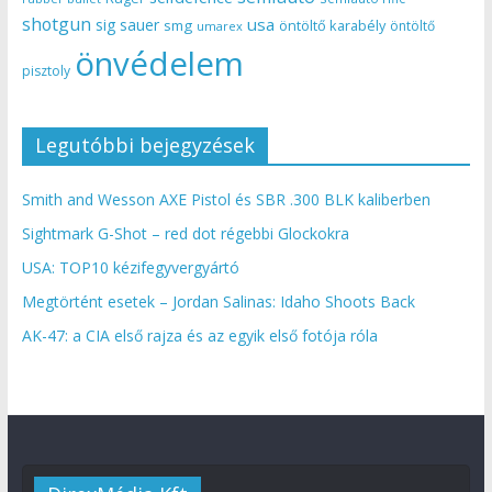
shotgun
usa
sig sauer
smg
öntöltő karabély
öntöltő
umarex
önvédelem
pisztoly
Legutóbbi bejegyzések
Smith and Wesson AXE Pistol és SBR .300 BLK kaliberben
Sightmark G-Shot – red dot régebbi Glockokra
USA: TOP10 kézifegyvergyártó
Megtörtént esetek – Jordan Salinas: Idaho Shoots Back
AK-47: a CIA első rajza és az egyik első fotója róla