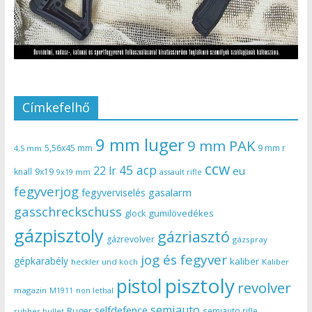
Címkefelhő
9 mm luger
9 mm PAK
5,56x45 mm
9 mm r
4,5 mm
ccw
45 acp
22 lr
eu
knall
9x19
9x19 mm
assault rifle
fegyverjog
gasalarm
fegyverviselés
gasschreckschuss
gumilövedékes
glock
gázpisztoly
gázriasztó
gázrevolver
gázspray
jog és fegyver
gépkarabély
kaliber
heckler und koch
Kaliber
pisztoly
pistol
revolver
magazin
non lethal
M1911
semiauto
selfdefence
Ruger
semiauto rifle
rubber bullet