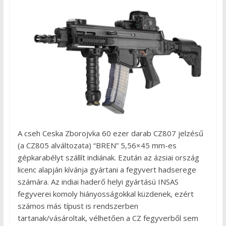
A cseh Ceska Zborojvka 60 ezer darab CZ807 jelzésű
(a CZ805 alváltozata) “BREN” 5,56×45 mm-es
gépkarabélyt szállít indiának. Ezután az ázsiai ország
licenc alapján kívánja gyártani a fegyvert hadserege
számára. Az indiai haderő helyi gyártású INSAS
fegyverei komoly hiányosságokkal küzdenek, ezért
számos más típust is rendszerben
tartanak/vásároltak, vélhetően a CZ fegyverből sem