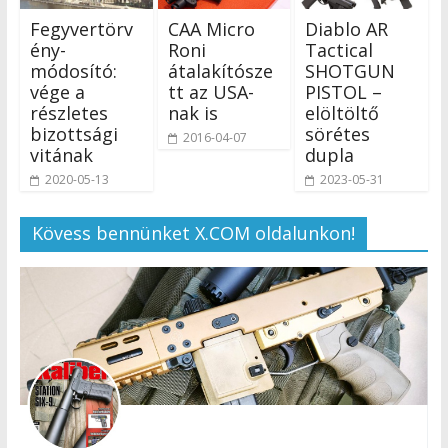
Fegyvertörv
CAA Micro
Diablo AR
ény-
Roni
Tactical
módosító:
átalakítósze
SHOTGUN
vége a
tt az USA-
PISTOL –
részletes
nak is
elöltöltő
bizottsági
sörétes
2016-04-07
vitának
dupla
2020-05-13
2023-05-31
Kövess bennünket X.COM oldalunkon!