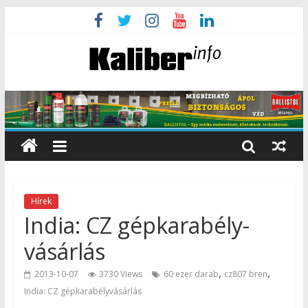
Hírek
India: CZ gépkarabély-
vásárlás
,
,
2013-10-07
3730 Views
60 ezer darab
cz807 bren
India: CZ gépkarabélyvásárlás