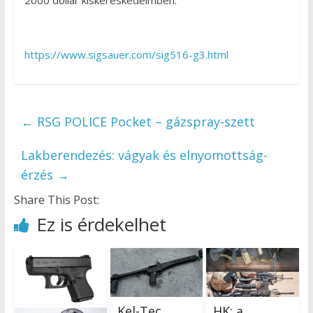
https://www.sigsauer.com/sig516-g3.html
←
RSG POLICE Pocket – gázspray-szett
Lakberendezés: vágyak és elnyomottság-
érzés
→
Share This Post:
Ez is érdekelhet
Kel-Tec
HK: a