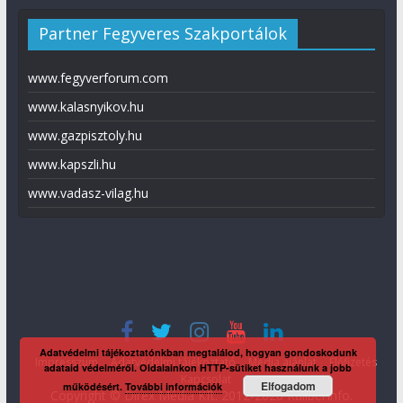
Partner Fegyveres Szakportálok
www.fegyverforum.com
www.kalasnyikov.hu
www.gazpisztoly.hu
www.kapszli.hu
www.vadasz-vilag.hu
Adatvédelmi tájékoztatónkban megtalálod, hogyan gondoskodunk
Impresszum
Adatvédelmi tájékoztató
Média ajánlat
Előfizetés
adataid védelméről. Oldalainkon HTTP-sütiket használunk a jobb
Kapcsolat
Elfogadom
működésért.
További információk
Copyright © Direx Média Kft. 2012-2026
KaliberInfo
.