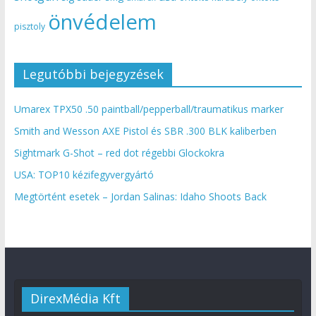
önvédelem
pisztoly
Legutóbbi bejegyzések
Umarex TPX50 .50 paintball/pepperball/traumatikus marker
Smith and Wesson AXE Pistol és SBR .300 BLK kaliberben
Sightmark G-Shot – red dot régebbi Glockokra
USA: TOP10 kézifegyvergyártó
Megtörtént esetek – Jordan Salinas: Idaho Shoots Back
DirexMédia Kft