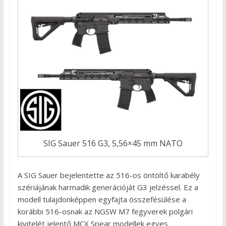
SIG Sauer 516 G3, 5,56×45 mm NATO
A SIG Sauer bejelentette az 516-os öntöltő karabély
szériájának harmadik generációját G3 jelzéssel. Ez a
modell tulajdonképpen egyfajta összefésülése a
korábbi 516-osnak az NGSW M7 fegyverek polgári
kivitelét jelentő MCX Spear modellek egyes