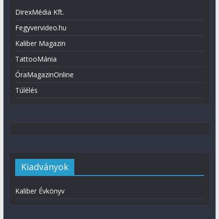
DirexMédia Kft.
Fegyvervideo.hu
Kaliber Magazin
TattooMánia
ÓraMagazinOnline
Túlélés
Kiadványok
Kaliber Évkönyv