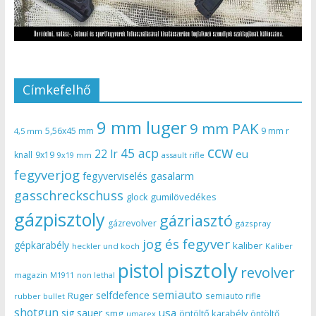
Címkefelhő
9 mm luger
9 mm PAK
5,56x45 mm
9 mm r
4,5 mm
ccw
45 acp
22 lr
eu
knall
9x19
9x19 mm
assault rifle
fegyverjog
gasalarm
fegyverviselés
gasschreckschuss
gumilövedékes
glock
gázpisztoly
gázriasztó
gázrevolver
gázspray
jog és fegyver
gépkarabély
kaliber
heckler und koch
Kaliber
pisztoly
pistol
revolver
magazin
non lethal
M1911
semiauto
selfdefence
Ruger
semiauto rifle
rubber bullet
shotgun
usa
sig sauer
smg
öntöltő karabély
öntöltő
umarex