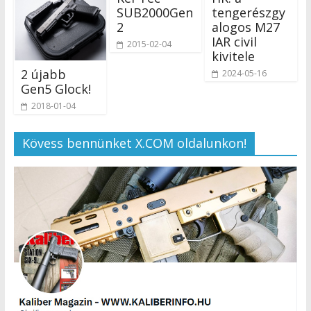
SUB2000Gen
tengerészgy
2
alogos M27
IAR civil
2015-02-04
kivitele
2 újabb
2024-05-16
Gen5 Glock!
2018-01-04
Kövess bennünket X.COM oldalunkon!