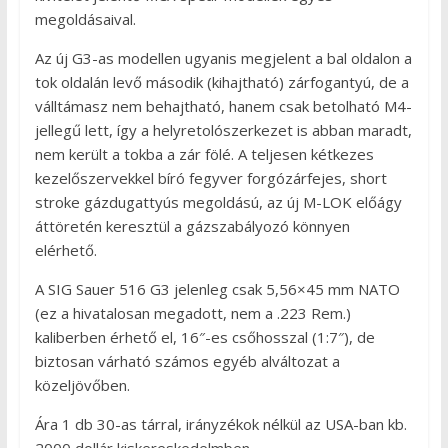
megoldásaival.
Az új G3-as modellen ugyanis megjelent a bal oldalon a
tok oldalán levő második (kihajtható) zárfogantyú, de a
válltámasz nem behajtható, hanem csak betolható M4-
jellegű lett, így a helyretolószerkezet is abban maradt,
nem került a tokba a zár fölé. A teljesen kétkezes
kezelőszervekkel bíró fegyver forgózárfejes, short
stroke gázdugattyús megoldású, az új M-LOK előágy
áttöretén keresztül a gázszabályozó könnyen
elérhető.
A SIG Sauer 516 G3 jelenleg csak 5,56×45 mm NATO
(ez a hivatalosan megadott, nem a .223 Rem.)
kaliberben érhető el, 16″-es csőhosszal (1:7″), de
biztosan várható számos egyéb alváltozat a
közeljövőben.
Ára 1 db 30-as tárral, irányzékok nélkül az USA-ban kb.
2000 dollár kiskereskedelmben.