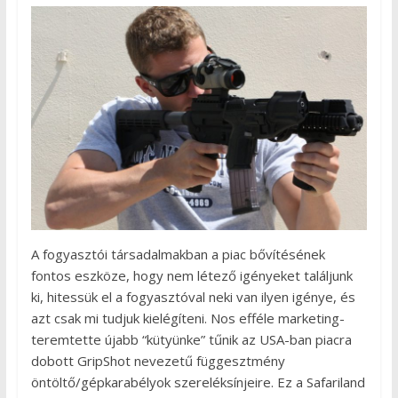
A fogyasztói társadalmakban a piac bővítésének
fontos eszköze, hogy nem létező igényeket találjunk
ki, hitessük el a fogyasztóval neki van ilyen igénye, és
azt csak mi tudjuk kielégíteni. Nos efféle marketing-
teremtette újabb “kütyünke” tűnik az USA-ban piacra
dobott GripShot nevezetű függesztmény
öntöltő/gépkarabélyok szereléksínjeire. Ez a Safariland