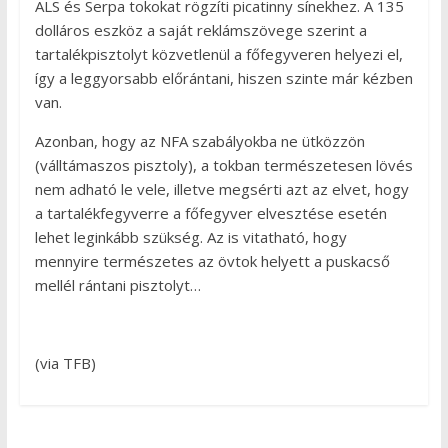
ALS és Serpa tokokat rögzíti picatinny sínekhez. A 135
dolláros eszköz a saját reklámszövege szerint a
tartalékpisztolyt közvetlenül a főfegyveren helyezi el,
így a leggyorsabb előrántani, hiszen szinte már kézben
van.
Azonban, hogy az NFA szabályokba ne ütközzön
(válltámaszos pisztoly), a tokban természetesen lövés
nem adható le vele, illetve megsérti azt az elvet, hogy
a tartalékfegyverre a főfegyver elvesztése esetén
lehet leginkább szükség. Az is vitatható, hogy
mennyire természetes az övtok helyett a puskacső
mellél rántani pisztolyt…
(via TFB)