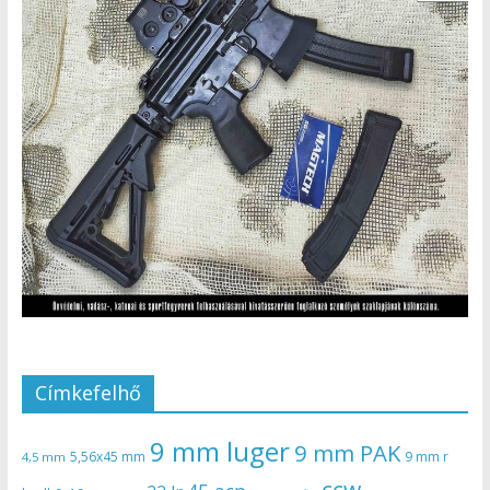
Címkefelhő
9 mm luger
9 mm PAK
5,56x45 mm
9 mm r
4,5 mm
ccw