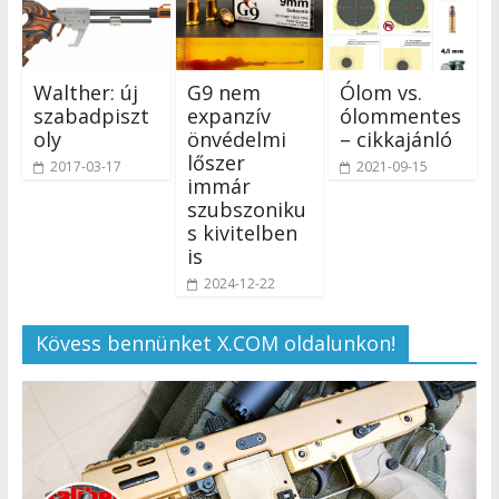
Walther: új
G9 nem
Ólom vs.
szabadpiszt
expanzív
ólommentes
oly
önvédelmi
– cikkajánló
lőszer
2017-03-17
2021-09-15
immár
szubszoniku
s kivitelben
is
2024-12-22
Kövess bennünket X.COM oldalunkon!