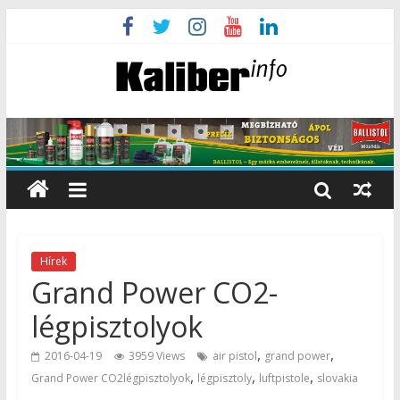
Hírek
Grand Power CO2-
légpisztolyok
,
,
2016-04-19
3959 Views
air pistol
grand power
,
,
,
Grand Power CO2légpisztolyok
légpisztoly
luftpistole
slovakia