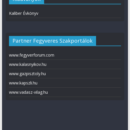
Kaliber Évkönyv
Partner Fegyveres Szakportálok
www.fegyverforum.com
www.kalasnyikov.hu
www.gazpisztoly.hu
www.kapszli.hu
www.vadasz-vilag.hu