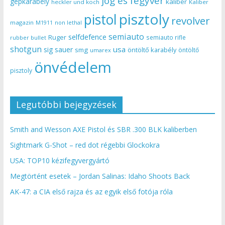
jog és fegyver
gépkarabély
kaliber
heckler und koch
Kaliber
pisztoly
pistol
revolver
magazin
non lethal
M1911
semiauto
selfdefence
Ruger
semiauto rifle
rubber bullet
shotgun
usa
sig sauer
smg
öntöltő karabély
öntöltő
umarex
önvédelem
pisztoly
Legutóbbi bejegyzések
Smith and Wesson AXE Pistol és SBR .300 BLK kaliberben
Sightmark G-Shot – red dot régebbi Glockokra
USA: TOP10 kézifegyvergyártó
Megtörtént esetek – Jordan Salinas: Idaho Shoots Back
AK-47: a CIA első rajza és az egyik első fotója róla