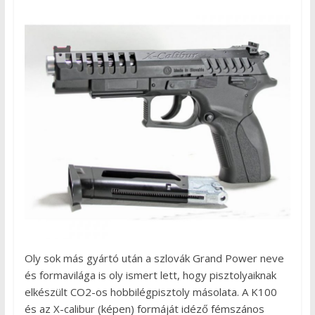
Oly sok más gyártó után a szlovák Grand Power neve
és formavilága is oly ismert lett, hogy pisztolyaiknak
elkészült CO2-os hobbilégpisztoly másolata. A K100
és az X-calibur (képen) formáját idéző fémszános