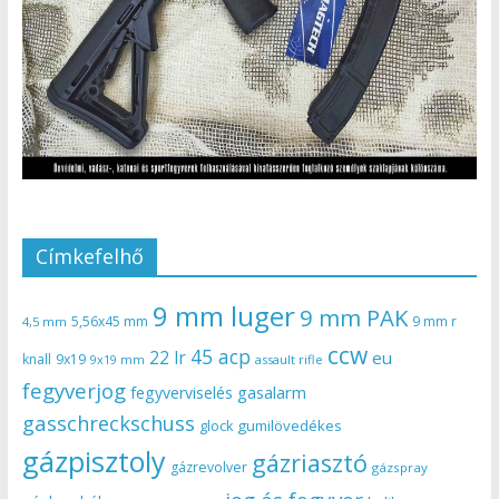
Címkefelhő
9 mm luger
9 mm PAK
5,56x45 mm
9 mm r
4,5 mm
ccw
45 acp
22 lr
eu
knall
9x19
9x19 mm
assault rifle
fegyverjog
gasalarm
fegyverviselés
gasschreckschuss
gumilövedékes
glock
gázpisztoly
gázriasztó
gázrevolver
gázspray