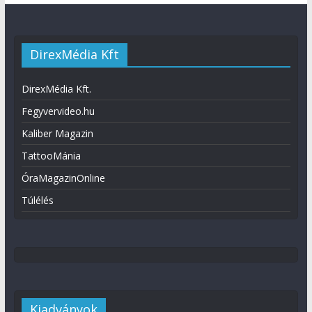
DirexMédia Kft
DirexMédia Kft.
Fegyvervideo.hu
Kaliber Magazin
TattooMánia
ÓraMagazinOnline
Túlélés
Kiadványok