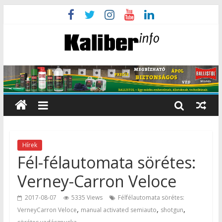
Hírek
Fél-félautomata sörétes:
Verney-Carron Veloce
2017-08-07
5335 Views
Félfélautomata sörétes:
,
,
,
VerneyCarron Veloce
manual activated semiauto
shotgun