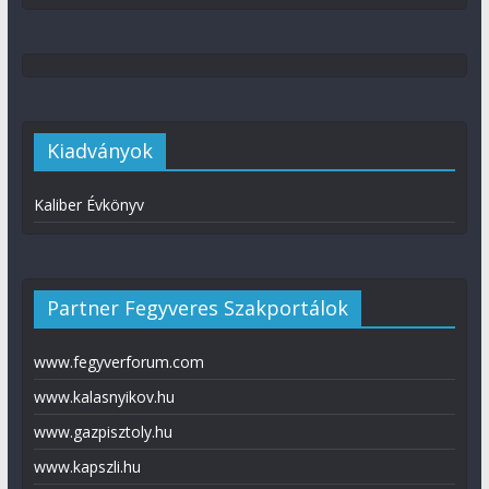
Kiadványok
Kaliber Évkönyv
Partner Fegyveres Szakportálok
www.fegyverforum.com
www.kalasnyikov.hu
www.gazpisztoly.hu
www.kapszli.hu