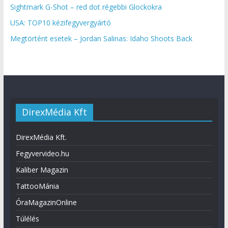
Sightmark G-Shot – red dot régebbi Glockokra
USA: TOP10 kézifegyvergyártó
Megtörtént esetek – Jordan Salinas: Idaho Shoots Back
DirexMédia Kft
DirexMédia Kft.
Fegyvervideo.hu
Kaliber Magazin
TattooMánia
ÓraMagazinOnline
Túlélés