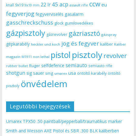
ccw
45 acp
22 lr
eu
knall
9x19
9x19 mm
assault rifle
fegyverjog
gasalarm
fegyverviselés
gasschreckschuss
gumilövedékes
glock
gázpisztoly
gázriasztó
gázrevolver
gázspray
jog és fegyver
gépkarabély
kaliber
heckler und koch
Kaliber
pisztoly
pistol
revolver
magazin
non lethal
M1911
semiauto
selfdefence
Ruger
semiauto rifle
rubber bullet
shotgun
usa
sig sauer
smg
öntöltő karabély
öntöltő
umarex
önvédelem
pisztoly
Legutóbbi bejegyzések
Umarex TPX50 .50 paintball/pepperball/traumatikus marker
Smith and Wesson AXE Pistol és SBR .300 BLK kaliberben