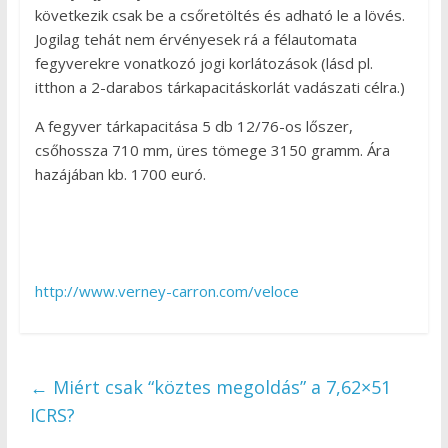
következik csak be a csőretöltés és adható le a lövés.
Jogilag tehát nem érvényesek rá a félautomata
fegyverekre vonatkozó jogi korlátozások (lásd pl.
itthon a 2-darabos tárkapacitáskorlát vadászati célra.)
A fegyver tárkapacitása 5 db 12/76-os lőszer,
csőhossza 710 mm, üres tömege 3150 gramm. Ára
hazájában kb. 1700 euró.
http://www.verney-carron.com/veloce
←
Miért csak “köztes megoldás” a 7,62×51
ICRS?