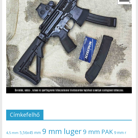
Címkefelhő
9 mm luger
9 mm PAK
5,56x45 mm
9 mm r
4,5 mm