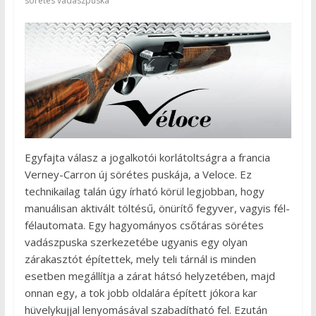
sörétes vadászpuska
Egyfajta válasz a jogalkotói korlátoltságra a francia
Verney-Carron új sörétes puskája, a Veloce. Ez
technikailag talán úgy írható körül legjobban, hogy
manuálisan aktivált töltésű, önürítő fegyver, vagyis fél-
félautomata. Egy hagyományos csőtáras sörétes
vadászpuska szerkezetébe ugyanis egy olyan
zárakasztót építettek, mely teli tárnál is minden
esetben megállítja a zárat hátsó helyzetében, majd
onnan egy, a tok jobb oldalára épített jókora kar
hüvelykujjal lenyomásával szabadítható fel. Ezután