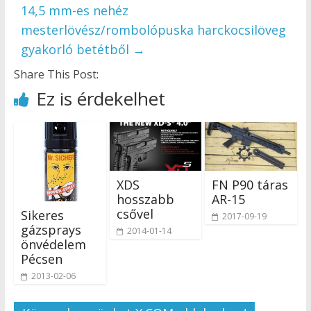
14,5 mm-es nehéz
mesterlövész/rombolópuska harckocsilöveg
gyakorló betétből
→
Share This Post:
Ez is érdekelhet
XDS
FN P90 táras
hosszabb
AR-15
csővel
Sikeres
2017-09-19
gázsprays
2014-01-14
önvédelem
Pécsen
2013-02-06