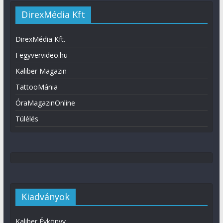
DirexMédia Kft
DirexMédia Kft.
Fegyvervideo.hu
Kaliber Magazin
TattooMánia
ÓraMagazinOnline
Túlélés
Kiadványok
Kaliber Évkönyv