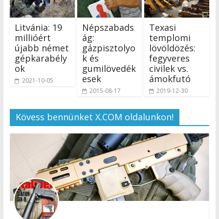
Litvánia: 19
Népszabads
Texasi
millióért
ág:
templomi
újabb német
gázpisztolyo
lövöldözés:
gépkarabély
k és
fegyveres
ok
gumilövedék
civilek vs.
esek
ámokfutó
2021-10-05
2015-08-17
2019-12-30
Kövess bennünket X.COM oldalunkon!