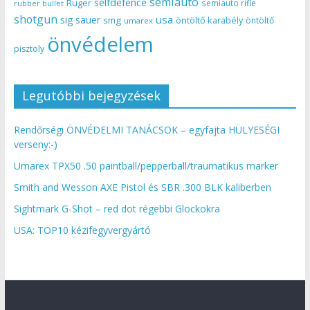
semiauto
selfdefence
Ruger
semiauto rifle
rubber bullet
shotgun
usa
sig sauer
smg
öntöltő karabély
öntöltő
umarex
önvédelem
pisztoly
Legutóbbi bejegyzések
Rendőrségi ÖNVÉDELMI TANÁCSOK – egyfajta HÜLYESÉGI
verseny:-)
Umarex TPX50 .50 paintball/pepperball/traumatikus marker
Smith and Wesson AXE Pistol és SBR .300 BLK kaliberben
Sightmark G-Shot – red dot régebbi Glockokra
USA: TOP10 kézifegyvergyártó