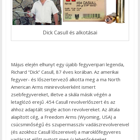
Dick Casull és alkotásai
Május elején elhunyt egy újabb fegyveripari legenda,
Richard “Dick” Casull, 87 éves korában. Az amerikai
fegyver- és lőszertervező alkotta meg a ma North
American Arms minirevolverként ismert
zsebfegyvereket, illetve a skála másik végén a
letaglózó erejű .454 Casull revolverlőszert és az
ahhoz adaptált single action revolvereket. Az általa
alapított cég, a Freedom Arms (Wyoming, USA) a
csúcsminőségű és szupermasszív vadászrevolvereivel
(és azokhoz Casull lőszereivel) a maroklőfegyveres
vadászat előtt nyitott meg új lehetőségeket.