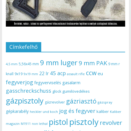
Címkefelhő
9 mm luger
9 mm PAK
5,56x45 mm
9 mm r
4,5 mm
ccw
45 acp
22 lr
eu
knall
9x19
9x19 mm
assault rifle
fegyverjog
gasalarm
fegyverviselés
gasschreckschuss
gumilövedékes
glock
gázpisztoly
gázriasztó
gázrevolver
gázspray
jog és fegyver
gépkarabély
kaliber
heckler und koch
Kaliber
pisztoly
pistol
revolver
magazin
non lethal
M1911