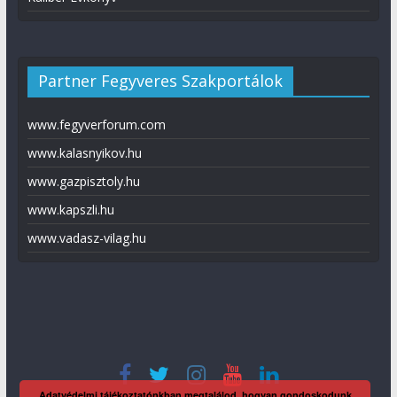
Partner Fegyveres Szakportálok
www.fegyverforum.com
www.kalasnyikov.hu
www.gazpisztoly.hu
www.kapszli.hu
www.vadasz-vilag.hu
Adatvédelmi tájékoztatónkban megtalálod, hogyan gondoskodunk