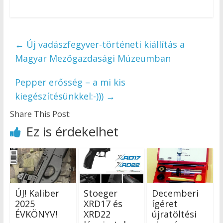
←
Új vadászfegyver-történeti kiállítás a
Magyar Mezőgazdasági Múzeumban
Pepper erősség – a mi kis
kiegészítésünkkel:-)))
→
Share This Post:
Ez is érdekelhet
ÚJ! Kaliber
Stoeger
Decemberi
2025
XRD17 és
ígéret
ÉVKÖNYV!
XRD22
újratöltési