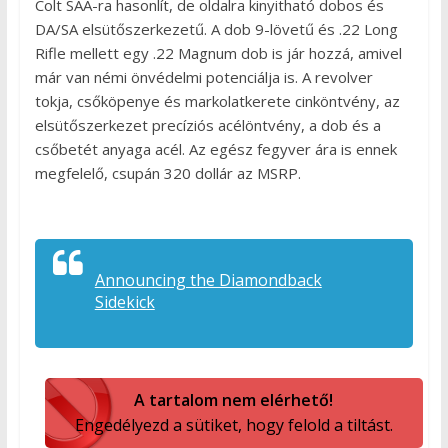
Colt SAA-ra hasonlít, de oldalra kinyitható dobos és
DA/SA elsütőszerkezetű. A dob 9-lövetű és .22 Long
Rifle mellett egy .22 Magnum dob is jár hozzá, amivel
már van némi önvédelmi potenciálja is. A revolver
tokja, csőköpenye és markolatkerete cinköntvény, az
elsütőszerkezet precíziós acélöntvény, a dob és a
csőbetét anyaga acél. Az egész fegyver ára is ennek
megfelelő, csupán 320 dollár az MSRP.
Announcing the Diamondback
Sidekick
A tartalom nem elérhető!
Engedélyezd a sütiket, hogy felold a tiltást.