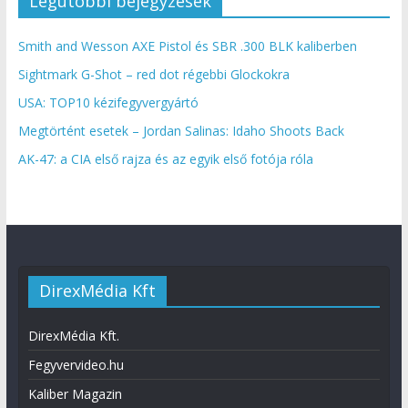
Legutóbbi bejegyzések
Smith and Wesson AXE Pistol és SBR .300 BLK kaliberben
Sightmark G-Shot – red dot régebbi Glockokra
USA: TOP10 kézifegyvergyártó
Megtörtént esetek – Jordan Salinas: Idaho Shoots Back
AK-47: a CIA első rajza és az egyik első fotója róla
DirexMédia Kft
DirexMédia Kft.
Fegyvervideo.hu
Kaliber Magazin