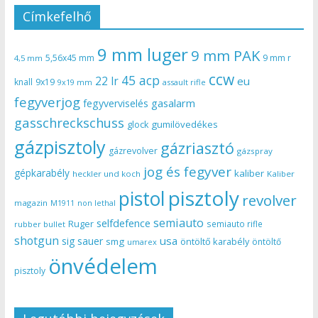
Címkefelhő
9 mm luger
9 mm PAK
5,56x45 mm
9 mm r
4,5 mm
ccw
45 acp
22 lr
eu
knall
9x19
9x19 mm
assault rifle
fegyverjog
gasalarm
fegyverviselés
gasschreckschuss
gumilövedékes
glock
gázpisztoly
gázriasztó
gázrevolver
gázspray
jog és fegyver
gépkarabély
kaliber
heckler und koch
Kaliber
pisztoly
pistol
revolver
magazin
non lethal
M1911
semiauto
selfdefence
Ruger
semiauto rifle
rubber bullet
shotgun
usa
sig sauer
smg
öntöltő karabély
öntöltő
umarex
önvédelem
pisztoly