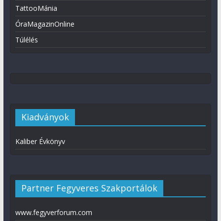
TattooMánia
ÓraMagazinOnline
Túlélés
Kiadványok
Kaliber Évkönyv
Partner Fegyveres Szakportálok
www.fegyverforum.com