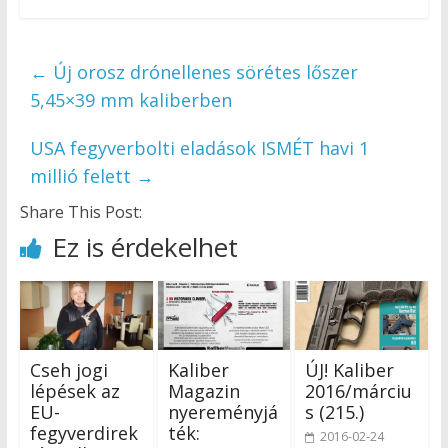
←
Új orosz drónellenes sörétes lőszer
5,45×39 mm kaliberben
USA fegyverbolti eladások ISMÉT havi 1
millió felett
→
Share This Post:
Ez is érdekelhet
Cseh jogi
Kaliber
ÚJ! Kaliber
lépések az
Magazin
2016/márciu
EU-
nyereményjá
s (215.)
fegyverdirek
ték:
2016-02-24