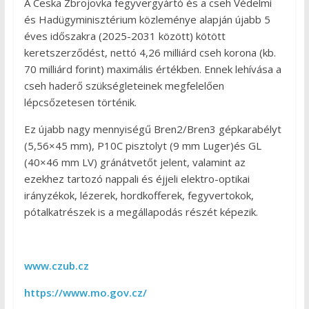
A Ceska Zbrojovka fegyvergyártó és a cseh Védelmi
és Hadügyminisztérium közleménye alapján újabb 5
éves időszakra (2025-2031 között) kötött
keretszerződést, nettó 4,26 milliárd cseh korona (kb.
70 milliárd forint) maximális értékben. Ennek lehívása a
cseh haderő szükségleteinek megfelelően
lépcsőzetesen történik.
Ez újabb nagy mennyiségű Bren2/Bren3 gépkarabélyt
(5,56×45 mm), P10C pisztolyt (9 mm Luger)és GL
(40×46 mm LV) gránátvetőt jelent, valamint az
ezekhez tartozó nappali és éjjeli elektro-optikai
irányzékok, lézerek, hordkofferek, fegyvertokok,
pótalkatrészek is a megállapodás részét képezik.
www.czub.cz
https://www.mo.gov.cz/