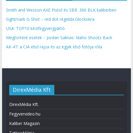
Smith and Wesson AXE Pistol és SBR .300 BLK kaliberben
Sightmark G-Shot – red dot régebbi Glockokra
USA: TOP10 kézifegyvergyártó
Megtörtént esetek – Jordan Salinas: Idaho Shoots Back
AK-47: a CIA első rajza és az egyik első fotója róla
DirexMédia Kft
DirexMédia Kft.
Fegyvervideo.hu
Kaliber Magazin
TattooMánia