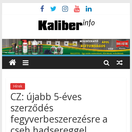
Hírek
CZ: újabb 5-éves
szerződés
fegyverbeszerezésre a
cseh hadsereggel