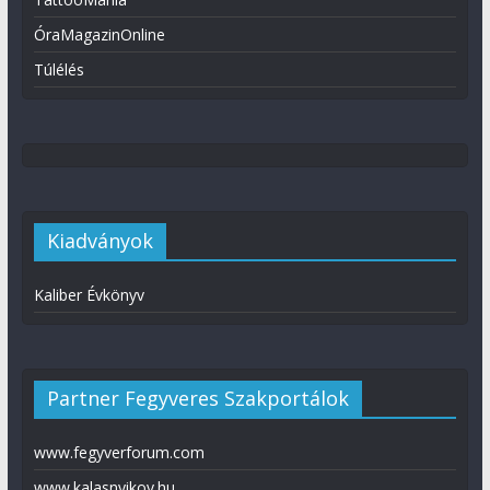
ÓraMagazinOnline
Túlélés
Kiadványok
Kaliber Évkönyv
Partner Fegyveres Szakportálok
www.fegyverforum.com
www.kalasnyikov.hu