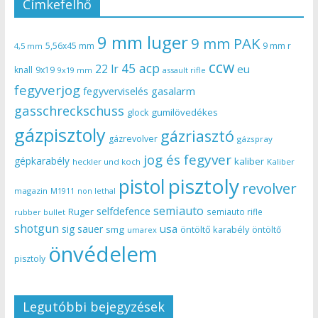
Címkefelhő
9 mm luger
9 mm PAK
5,56x45 mm
9 mm r
4,5 mm
ccw
45 acp
22 lr
eu
knall
9x19
9x19 mm
assault rifle
fegyverjog
gasalarm
fegyverviselés
gasschreckschuss
gumilövedékes
glock
gázpisztoly
gázriasztó
gázrevolver
gázspray
jog és fegyver
gépkarabély
kaliber
heckler und koch
Kaliber
pisztoly
pistol
revolver
magazin
non lethal
M1911
semiauto
selfdefence
Ruger
semiauto rifle
rubber bullet
shotgun
usa
sig sauer
smg
öntöltő karabély
öntöltő
umarex
önvédelem
pisztoly
Legutóbbi bejegyzések