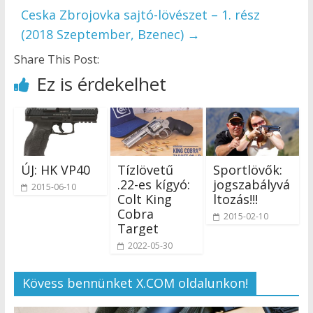
Ceska Zbrojovka sajtó-lövészet – 1. rész
(2018 Szeptember, Bzenec)
→
Share This Post:
Ez is érdekelhet
ÚJ: HK VP40
Tízlövetű
Sportlövők:
.22-es kígyó:
jogszabályvá
2015-06-10
Colt King
ltozás!!!
Cobra
2015-02-10
Target
2022-05-30
Kövess bennünket X.COM oldalunkon!