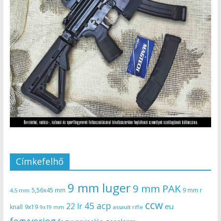
Címkefelhő
9 mm luger
9 mm PAK
5,56x45 mm
9 mm r
4,5 mm
ccw
45 acp
22 lr
eu
knall
9x19
9x19 mm
assault rifle
fegyverjog