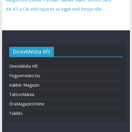
AK-47: a CIA első rajza és az egyik első fotója róla
DirexMédia Kft
DirexMédia Kft.
Fegyvervideo.hu
Kaliber Magazin
TattooMánia
ÓraMagazinOnline
Túlélés