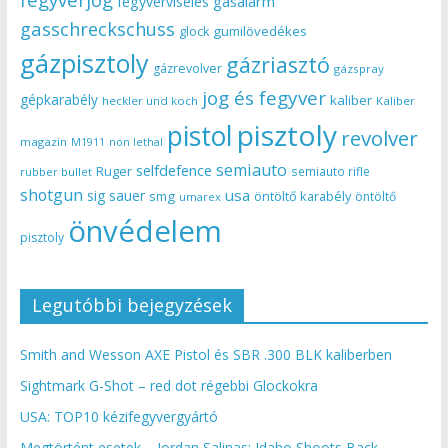
gasalarm
fegyverviselés
gasschreckschuss
gumilövedékes
glock
gázpisztoly
gázriasztó
gázrevolver
gázspray
jog és fegyver
gépkarabély
kaliber
heckler und koch
Kaliber
pisztoly
pistol
revolver
magazin
non lethal
M1911
semiauto
selfdefence
Ruger
semiauto rifle
rubber bullet
shotgun
usa
sig sauer
smg
öntöltő karabély
öntöltő
umarex
önvédelem
pisztoly
Legutóbbi bejegyzések
Smith and Wesson AXE Pistol és SBR .300 BLK kaliberben
Sightmark G-Shot – red dot régebbi Glockokra
USA: TOP10 kézifegyvergyártó
Megtörtént esetek – Jordan Salinas: Idaho Shoots Back