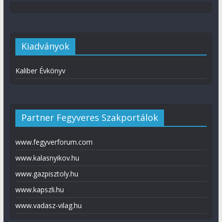
Kiadványok
Kaliber Évkönyv
Partner Fegyveres Szakportálok
www.fegyverforum.com
www.kalasnyikov.hu
www.gazpisztoly.hu
www.kapszli.hu
www.vadasz-vilag.hu