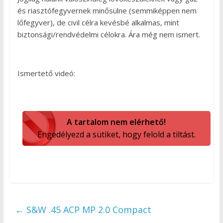
és riasztófegyvernek minősülne (semmiképpen nem
lőfegyver), de civil célra kevésbé alkalmas, mint
biztonsági/rendvédelmi célokra. Ára még nem ismert.
Ismertető videó:
A tartalom nem elérhető!
Engedélyezd a sütiket, hogy felold a tiltást.
←
S&W .45 ACP MP 2.0 Compact