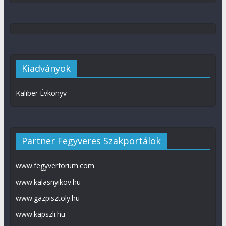
Kiadványok
Kaliber Évkönyv
Partner Fegyveres Szakportálok
www.fegyverforum.com
www.kalasnyikov.hu
www.gazpisztoly.hu
www.kapszli.hu