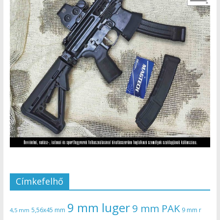
Címkefelhő
9 mm luger
9 mm PAK
5,56x45 mm
9 mm r
4,5 mm