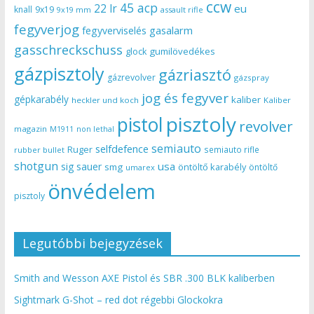
ccw
45 acp
22 lr
eu
knall
9x19
9x19 mm
assault rifle
fegyverjog
gasalarm
fegyverviselés
gasschreckschuss
gumilövedékes
glock
gázpisztoly
gázriasztó
gázrevolver
gázspray
jog és fegyver
gépkarabély
kaliber
heckler und koch
Kaliber
pisztoly
pistol
revolver
magazin
non lethal
M1911
semiauto
selfdefence
Ruger
semiauto rifle
rubber bullet
shotgun
usa
sig sauer
smg
öntöltő karabély
öntöltő
umarex
önvédelem
pisztoly
Legutóbbi bejegyzések
Smith and Wesson AXE Pistol és SBR .300 BLK kaliberben
Sightmark G-Shot – red dot régebbi Glockokra