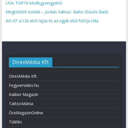
USA: TOP10 kézifegyvergyártó
Megtörtént esetek – Jordan Salinas: Idaho Shoots Back
AK-47: a CIA első rajza és az egyik első fotója róla
DirexMédia Kft
DirexMédia Kft.
Fegyvervideo.hu
Kaliber Magazin
TattooMánia
ÓraMagazinOnline
Túlélés