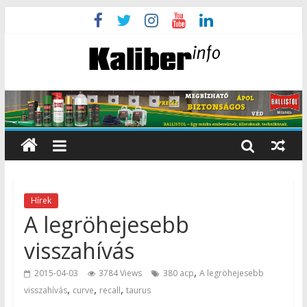
Hírek
A legröhejesebb
visszahívás
,
2015-04-03
3784 Views
380 acp
A legröhejesebb
,
,
,
visszahívás
curve
recall
taurus