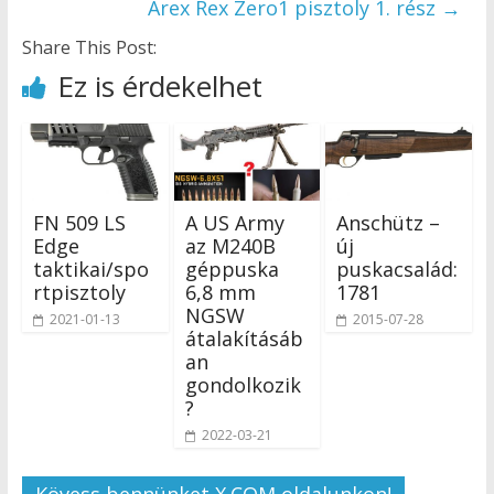
Arex Rex Zero1 pisztoly 1. rész
→
Share This Post:
Ez is érdekelhet
FN 509 LS
A US Army
Anschütz –
Edge
az M240B
új
taktikai/spo
géppuska
puskacsalád:
rtpisztoly
6,8 mm
1781
NGSW
2021-01-13
2015-07-28
átalakításáb
an
gondolkozik
?
2022-03-21
Kövess bennünket X.COM oldalunkon!