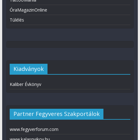
ÓraMagazinOnline
Túlélés
Kiadványok
Kaliber Évkönyv
Partner Fegyveres Szakportálok
www.fegyverforum.com
www.kalasnyikov.hu