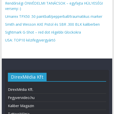
Rendőrségi ÖNVÉDELMI TANÁCSOK – egyfajta HÜLYESÉGI
verseny:-)
Umarex TPX50 .50 paintball/pepperball/traumatikus marker
Smith and Wesson AXE Pistol és SBR .300 BLK kaliberben
Sightmark G-Shot – red dot régebbi Glockokra
USA: TOP10 kézifegyvergyártó
DirexMédia Kft
DirexMédia Kft.
Fegyvervideo.hu
Kaliber Magazin
TattooMánia