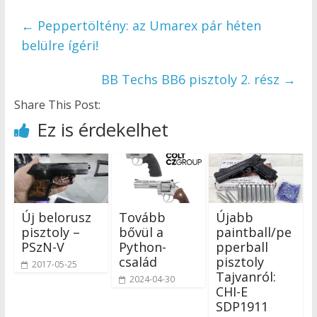
←
Peppertöltény: az Umarex pár héten
belülre ígéri!
BB Techs BB6 pisztoly 2. rész
→
Share This Post:
Ez is érdekelhet
Új belorusz
Tovább
Újabb
pisztoly –
bővül a
paintball/pe
PSzN-V
Python-
pperball
család
pisztoly
2017-05-25
Tajvanról:
2024-04-30
CHI-E
SDP1911