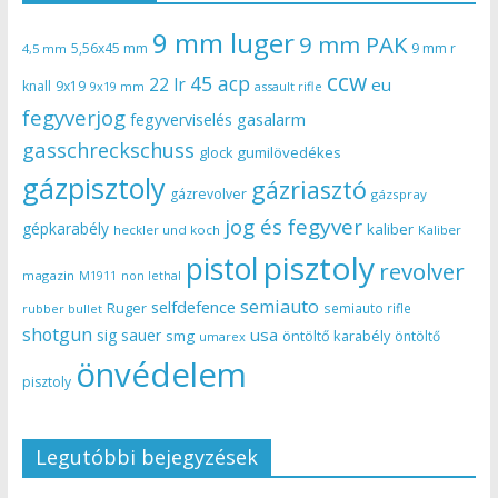
9 mm luger
9 mm PAK
5,56x45 mm
9 mm r
4,5 mm
ccw
45 acp
22 lr
eu
knall
9x19
9x19 mm
assault rifle
fegyverjog
gasalarm
fegyverviselés
gasschreckschuss
gumilövedékes
glock
gázpisztoly
gázriasztó
gázrevolver
gázspray
jog és fegyver
gépkarabély
kaliber
heckler und koch
Kaliber
pisztoly
pistol
revolver
magazin
non lethal
M1911
semiauto
selfdefence
Ruger
semiauto rifle
rubber bullet
shotgun
usa
sig sauer
smg
öntöltő karabély
öntöltő
umarex
önvédelem
pisztoly
Legutóbbi bejegyzések