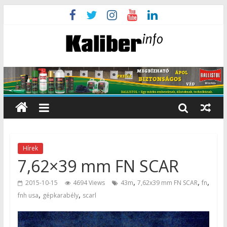
Hírek
7,62×39 mm FN SCAR
,
,
,
2015-10-15
4694 Views
43m
7,62x39 mm FN SCAR
fn
,
,
fnh usa
gépkarabély
scarl