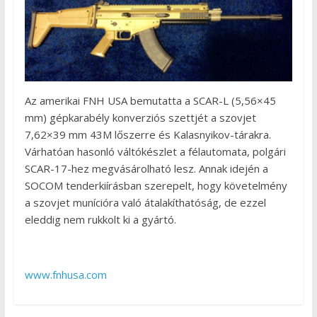
Az amerikai FNH USA bemutatta a SCAR-L (5,56×45
mm) gépkarabély konverziós szettjét a szovjet
7,62×39 mm 43M lőszerre és Kalasnyikov-tárakra.
Várhatóan hasonló váltókészlet a félautomata, polgári
SCAR-17-hez megvásárolható lesz. Annak idején a
SOCOM tenderkiírásban szerepelt, hogy követelmény
a szovjet munícióra való átalakíthatóság, de ezzel
eleddig nem rukkolt ki a gyártó.
www.fnhusa.com