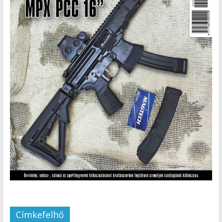
Címkefelhő