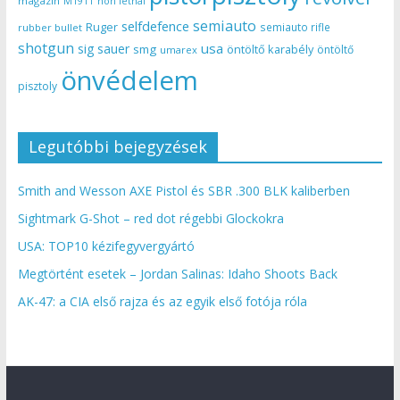
magazin
non lethal
M1911
semiauto
selfdefence
Ruger
semiauto rifle
rubber bullet
shotgun
usa
sig sauer
smg
öntöltő karabély
öntöltő
umarex
önvédelem
pisztoly
Legutóbbi bejegyzések
Smith and Wesson AXE Pistol és SBR .300 BLK kaliberben
Sightmark G-Shot – red dot régebbi Glockokra
USA: TOP10 kézifegyvergyártó
Megtörtént esetek – Jordan Salinas: Idaho Shoots Back
AK-47: a CIA első rajza és az egyik első fotója róla