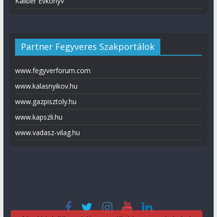
Kaliber Évkönyv
Partner Fegyveres Szakportálok
www.fegyverforum.com
www.kalasnyikov.hu
www.gazpisztoly.hu
www.kapszli.hu
www.vadasz-vilag.hu