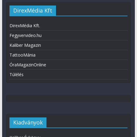
DirexMédia Kft
DirexMédia Kft.
Fegyvervideo.hu
Kaliber Magazin
TattooMánia
ÓraMagazinOnline
Túlélés
Kiadványok