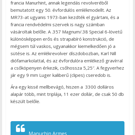
francia Manurhint, annak legendás revolveréből
bemutatott egy 50. évfordulós emlékmodellt. Az
MR73-at ugyanis 1973-ban kezdték el gyártani, és a
francia rendvédelmi szervek is nagy számban
vásároltak belőle. A .357 Magnum/.38 Special 6-lövetű
különösképpen erős és strapabíró konstrukció, de
mégsem túl vaskos, ugyanakkor kiemelkedően jó a
sütése is. Az emlékrevolver díszdobozban, Karl Nill
diófamarkolattal, és az évfordulóra emlékező gravírral
a csőköpenyen érkezik, csőhossza 5,25″. A fegyverhez
jár egy 9 mm Luger kaliberű (clipes) cseredob is.
Ára egy kissé mellbevágó, hiszen a 3300 dolláros
alapár több, mint triplája, 11 ezer dollár, de csak 50 db
készült belőle.
Manurhin Armes