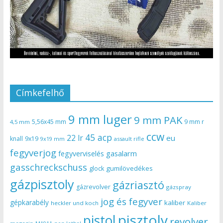
Címkefelhő
9 mm luger
9 mm PAK
5,56x45 mm
9 mm r
4,5 mm
ccw
45 acp
22 lr
eu
knall
9x19
9x19 mm
assault rifle
fegyverjog
gasalarm
fegyverviselés
gasschreckschuss
gumilövedékes
glock
gázpisztoly
gázriasztó
gázrevolver
gázspray
jog és fegyver
gépkarabély
kaliber
heckler und koch
Kaliber
pisztoly
pistol
revolver