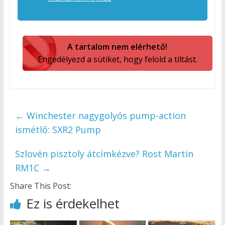
A tartalom nem elérhető!
Engedélyezd a sütiket, hogy felold a tiltást.
←
Winchester nagygolyós pump-action
ismétlő: SXR2 Pump
Szlovén pisztoly átcímkézve? Rost Martin
RM1C
→
Share This Post:
Ez is érdekelhet