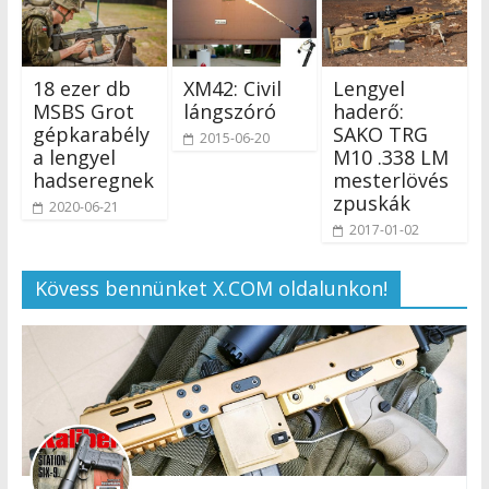
18 ezer db
XM42: Civil
Lengyel
MSBS Grot
lángszóró
haderő:
gépkarabély
SAKO TRG
2015-06-20
a lengyel
M10 .338 LM
hadseregnek
mesterlövés
zpuskák
2020-06-21
2017-01-02
Kövess bennünket X.COM oldalunkon!