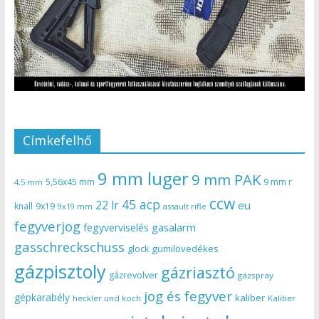
Címkefelhő
9 mm luger
9 mm PAK
5,56x45 mm
9 mm r
4,5 mm
ccw
45 acp
22 lr
eu
knall
9x19
9x19 mm
assault rifle
fegyverjog
gasalarm
fegyverviselés
gasschreckschuss
gumilövedékes
glock
gázpisztoly
gázriasztó
gázrevolver
gázspray
jog és fegyver
gépkarabély
kaliber
heckler und koch
Kaliber