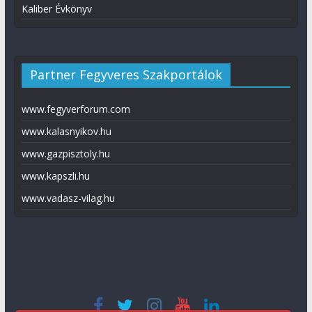
Kaliber Évkönyv
Partner Fegyveres Szakportálok
www.fegyverforum.com
www.kalasnyikov.hu
www.gazpisztoly.hu
www.kapszli.hu
www.vadasz-vilag.hu