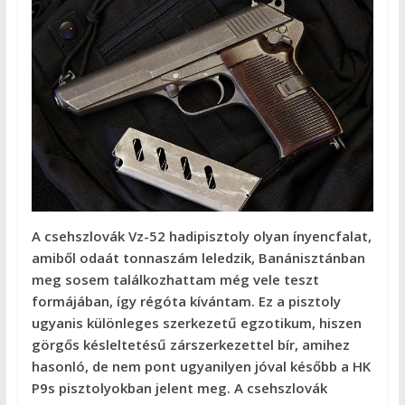
A csehszlovák Vz-52 hadipisztoly olyan ínyencfalat,
amiből odaát tonnaszám leledzik, Banánisztánban
meg sosem találkozhattam még vele teszt
formájában, így régóta kívántam. Ez a pisztoly
ugyanis különleges szerkezetű egzotikum, hiszen
görgős késleltetésű zárszerkezettel bír, amihez
hasonló, de nem pont ugyanilyen jóval később a HK
P9s pisztolyokban jelent meg. A csehszlovák