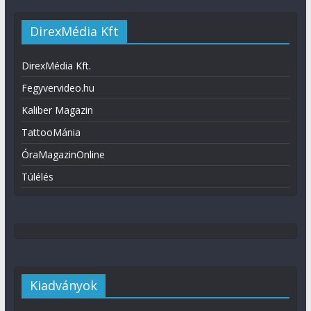
DirexMédia Kft
DirexMédia Kft.
Fegyvervideo.hu
Kaliber Magazin
TattooMánia
ÓraMagazinOnline
Túlélés
Kiadványok