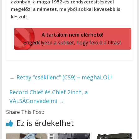
azonban, a maga 1952-es rendszeresítésével
megelőzi a németet, melyből sokkal kevesebb is
készült.
A tartalom nem elérhető!
Engedélyezd a sütiket, hogy felold a tiltást.
←
Retay “csékilenc” (CS9) – meghaLOL!
Record Chief és Chief 2Inch, a
VÁLSÁGönvédelmi
→
Share This Post:
Ez is érdekelhet