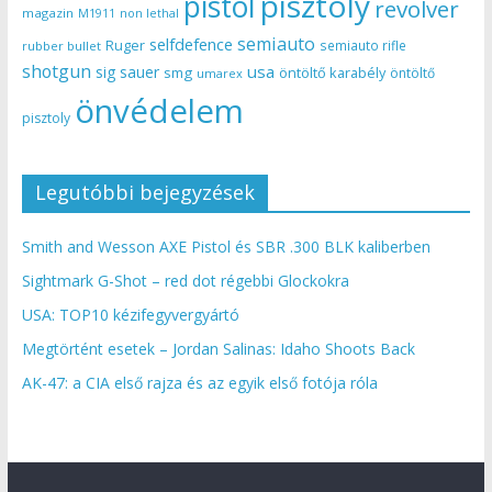
pisztoly
pistol
revolver
magazin
non lethal
M1911
semiauto
selfdefence
Ruger
semiauto rifle
rubber bullet
shotgun
usa
sig sauer
smg
öntöltő karabély
öntöltő
umarex
önvédelem
pisztoly
Legutóbbi bejegyzések
Smith and Wesson AXE Pistol és SBR .300 BLK kaliberben
Sightmark G-Shot – red dot régebbi Glockokra
USA: TOP10 kézifegyvergyártó
Megtörtént esetek – Jordan Salinas: Idaho Shoots Back
AK-47: a CIA első rajza és az egyik első fotója róla