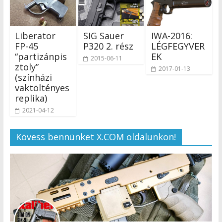
Liberator
SIG Sauer
IWA-2016:
FP-45
P320 2. rész
LÉGFEGYVER
“partizánpis
EK
2015-06-11
ztoly”
2017-01-13
(színházi
vaktöltényes
replika)
2021-04-12
Kövess bennünket X.COM oldalunkon!