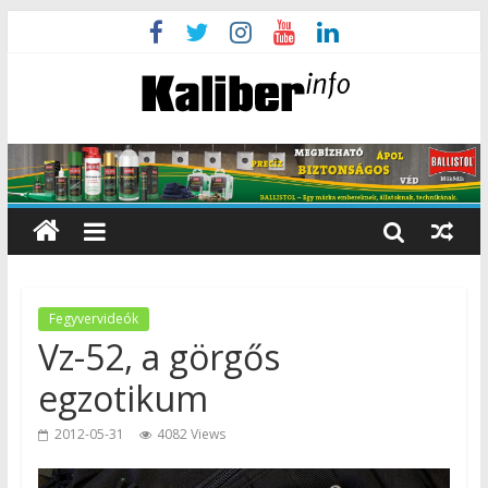
Fegyvervideók
Vz-52, a görgős
egzotikum
2012-05-31
4082 Views