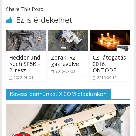
Share This Post:
Ez is érdekelhet
Heckler und
Zoraki R2
CZ-látogatás
Koch SP5K –
gázrevolver
2016:
2. rész
ÖNTÖDE
2015-07-03
2022-01-04
2016-09-12
Kövess bennünket X.COM oldalunkon!