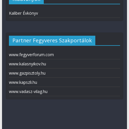
Kaliber Évkönyv
Partner Fegyveres Szakportálok
www.fegyverforum.com
www.kalasnyikov.hu
www.gazpisztoly.hu
www.kapszli.hu
www.vadasz-vilag.hu