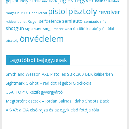
jog és fegyver
gépkarabély
kaliber
heckler und koch
Kaliber
pisztoly
pistol
revolver
magazin
non lethal
M1911
semiauto
selfdefence
Ruger
semiauto rifle
rubber bullet
shotgun
usa
sig sauer
smg
öntöltő karabély
öntöltő
umarex
önvédelem
pisztoly
Legutóbbi bejegyzések
Smith and Wesson AXE Pistol és SBR .300 BLK kaliberben
Sightmark G-Shot – red dot régebbi Glockokra
USA: TOP10 kézifegyvergyártó
Megtörtént esetek – Jordan Salinas: Idaho Shoots Back
AK-47: a CIA első rajza és az egyik első fotója róla