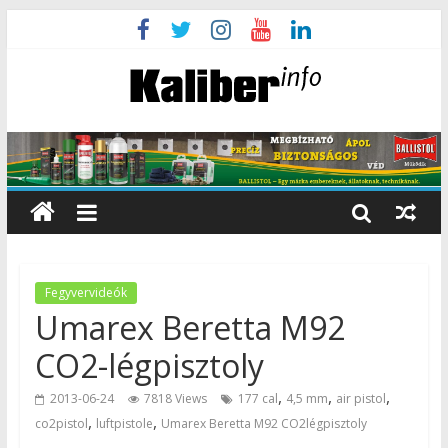
Fegyvervideók
Umarex Beretta M92
CO2-légpisztoly
,
,
,
2013-06-24
7818 Views
177 cal
4,5 mm
air pistol
,
,
co2pistol
luftpistole
Umarex Beretta M92 CO2légpisztoly