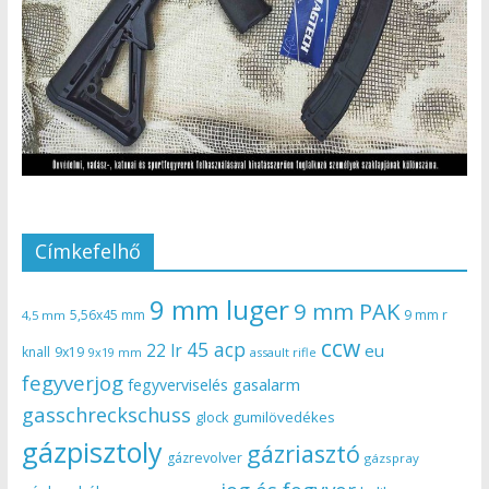
Címkefelhő
9 mm luger
9 mm PAK
5,56x45 mm
9 mm r
4,5 mm
ccw
45 acp
22 lr
eu
knall
9x19
9x19 mm
assault rifle
fegyverjog
gasalarm
fegyverviselés
gasschreckschuss
gumilövedékes
glock
gázpisztoly
gázriasztó
gázrevolver
gázspray