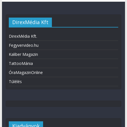
DirexMédia Kft
DirexMédia Kft.
Fegyvervideo.hu
Kaliber Magazin
TattooMánia
ÓraMagazinOnline
Túlélés
Kiadványok