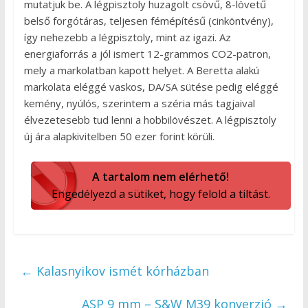
mutatjuk be. A légpisztoly huzagolt csövű, 8-lövetű
belső forgótáras, teljesen fémépítésű (cinköntvény),
így nehezebb a légpisztoly, mint az igazi. Az
energiaforrás a jól ismert 12-grammos CO2-patron,
mely a markolatban kapott helyet. A Beretta alakú
markolata eléggé vaskos, DA/SA sütése pedig eléggé
kemény, nyúlós, szerintem a széria más tagjaival
élvezetesebb tud lenni a hobbilövészet. A légpisztoly
új ára alapkivitelben 50 ezer forint körüli.
A tartalom nem elérhető!
Engedélyezd a sütiket, hogy felold a tiltást.
←
Kalasnyikov ismét kórházban
ASP 9 mm – S&W M39 konverzió
→