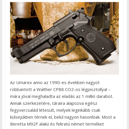
Az Umarex anno az 1990-es években nagyot
robbantott a Walther CP88 CO2-os légpisztollyal –
mára jóval meghaladta az eladás az 1 millió darabot.
Annak szerkezetére, táraira alapozva egész
fegyvercsalád létesült, melyek leginkább csak
külsejükben térnek el, belül nagyon hasonlóak. Most a
Beretta M92F alakú és feliratú német terméket