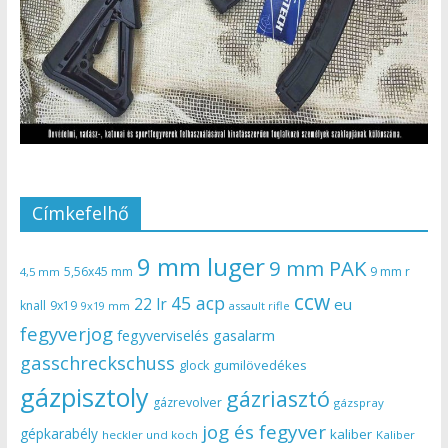
Címkefelhő
9 mm luger
9 mm PAK
5,56x45 mm
9 mm r
4,5 mm
ccw
45 acp
22 lr
eu
knall
9x19
9x19 mm
assault rifle
fegyverjog
gasalarm
fegyverviselés
gasschreckschuss
gumilövedékes
glock
gázpisztoly
gázriasztó
gázrevolver
gázspray
jog és fegyver
gépkarabély
kaliber
heckler und koch
Kaliber