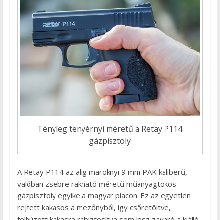
Tényleg tenyérnyi méretű a Retay P114
gázpisztoly
A Retay P114 az alig maroknyi 9 mm PAK kaliberű,
valóban zsebre rakható méretű műanyagtokos
gázpisztoly egyike a magyar piacon. Ez az egyetlen
rejtett kakasos a mezőnyből, így csőretöltve,
felhúzott kakasra rábiztosítva sem lesz zavaró a kiálló