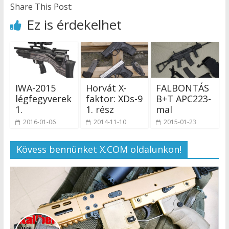
Share This Post:
Ez is érdekelhet
IWA-2015
Horvát X-
FALBONTÁS
légfegyverek
faktor: XDs-9
B+T APC223-
1.
1. rész
mal
2016-01-06
2014-11-10
2015-01-23
Kövess bennünket X.COM oldalunkon!