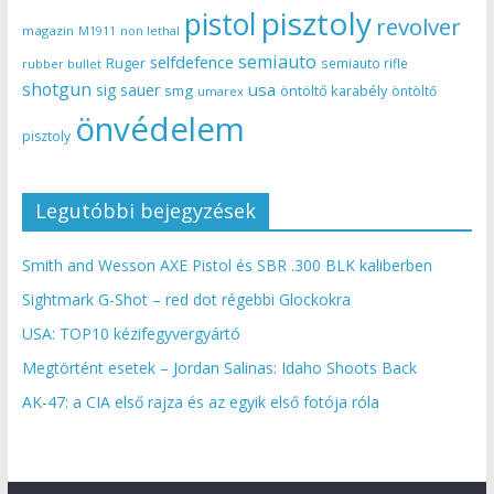
pisztoly
pistol
revolver
magazin
non lethal
M1911
semiauto
selfdefence
Ruger
semiauto rifle
rubber bullet
shotgun
usa
sig sauer
smg
öntöltő karabély
öntöltő
umarex
önvédelem
pisztoly
Legutóbbi bejegyzések
Smith and Wesson AXE Pistol és SBR .300 BLK kaliberben
Sightmark G-Shot – red dot régebbi Glockokra
USA: TOP10 kézifegyvergyártó
Megtörtént esetek – Jordan Salinas: Idaho Shoots Back
AK-47: a CIA első rajza és az egyik első fotója róla