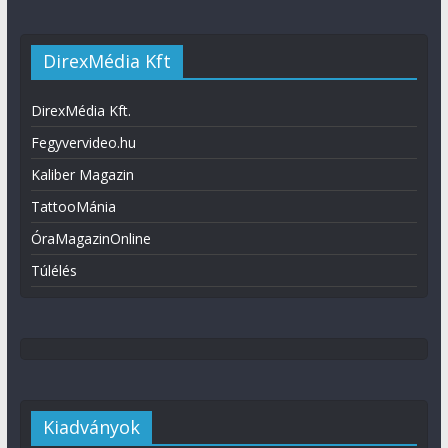
DirexMédia Kft
DirexMédia Kft.
Fegyvervideo.hu
Kaliber Magazin
TattooMánia
ÓraMagazinOnline
Túlélés
Kiadványok