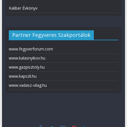
Kaliber Évkönyv
Partner Fegyveres Szakportálok
www.fegyverforum.com
www.kalasnyikov.hu
www.gazpisztoly.hu
www.kapszli.hu
www.vadasz-vilag.hu