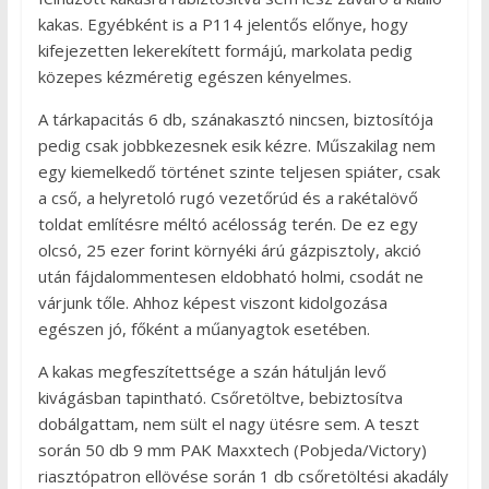
kakas. Egyébként is a P114 jelentős előnye, hogy
kifejezetten lekerekített formájú, markolata pedig
közepes kézméretig egészen kényelmes.
A tárkapacitás 6 db, szánakasztó nincsen, biztosítója
pedig csak jobbkezesnek esik kézre. Műszakilag nem
egy kiemelkedő történet szinte teljesen spiáter, csak
a cső, a helyretoló rugó vezetőrúd és a rakétalövő
toldat említésre méltó acélosság terén. De ez egy
olcsó, 25 ezer forint környéki árú gázpisztoly, akció
után fájdalommentesen eldobható holmi, csodát ne
várjunk tőle. Ahhoz képest viszont kidolgozása
egészen jó, főként a műanyagtok esetében.
A kakas megfeszítettsége a szán hátulján levő
kivágásban tapintható. Csőretöltve, bebiztosítva
dobálgattam, nem sült el nagy ütésre sem. A teszt
során 50 db 9 mm PAK Maxxtech (Pobjeda/Victory)
riasztópatron ellövése során 1 db csőretöltési akadály