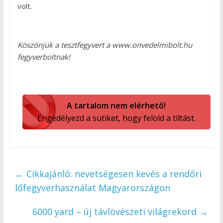
volt.
Köszönjük a tesztfegyvert a www.onvedelmibolt.hu
fegyverboltnak!
A tartalom nem elérhető!
Engedélyezd a sütiket, hogy felold a tiltást.
←
Cikkajánló: nevetségesen kevés a rendőri
lőfegyverhasználat Magyarországon
6000 yard – új távlövészeti világrekord
→