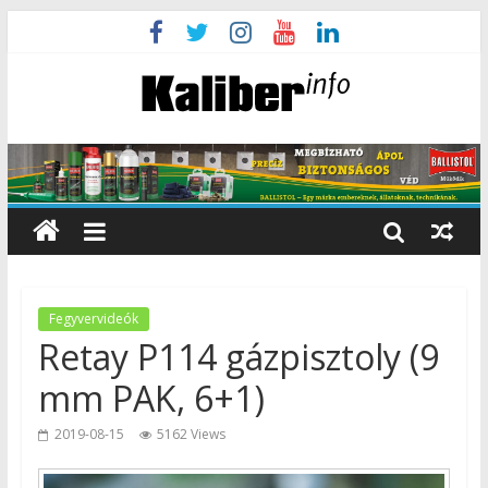
Fegyvervideók
Retay P114 gázpisztoly (9
mm PAK, 6+1)
2019-08-15
5162 Views