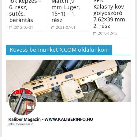
lőkiképzés –
Match (9
Kalasnyikov
6. rész,
mm Luger,
golyószóró
sütés,
15+1) – 1.
7,62×39 mm
berántás
rész
2. rész
2012-05-31
2021-07-01
2018-12-13
Kövess bennünket X.COM oldalunkon!