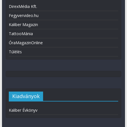
DirexMédia Kft.
Fegyvervideo.hu
Kaliber Magazin
TattooMánia
ÓraMagazinOnline
Túlélés
Kiadványok
Kaliber Évkönyv