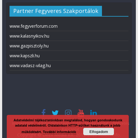
Partner Fegyveres Szakportálok
www.fegyverforum.com
www.kalasnyikov.hu
www.gazpisztoly.hu
www.kapszli.hu
www.vadasz-vilag.hu
Adatvédelmi tájékoztatónkban megtalálod, hogyan gondoskodunk
Impresszum
Adatvédelmi tájékoztató
Média ajánlat
Előfizetés
adataid védelméről. Oldalainkon HTTP-sütiket használunk a jobb
Kapcsolat
Elfogadom
működésért.
További információk
Copyright © Direx Média Kft. 2012-2026
KaliberInfo
.