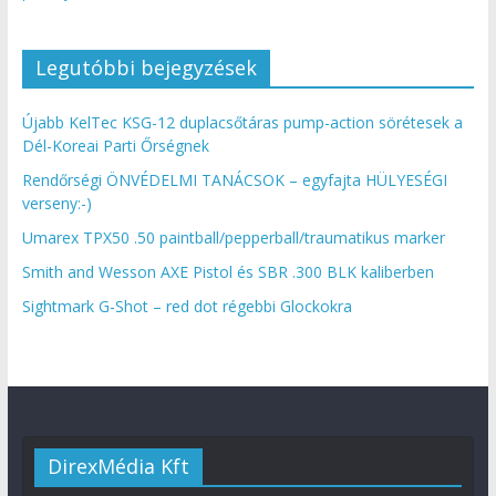
Legutóbbi bejegyzések
Újabb KelTec KSG-12 duplacsőtáras pump-action sörétesek a
Dél-Koreai Parti Őrségnek
Rendőrségi ÖNVÉDELMI TANÁCSOK – egyfajta HÜLYESÉGI
verseny:-)
Umarex TPX50 .50 paintball/pepperball/traumatikus marker
Smith and Wesson AXE Pistol és SBR .300 BLK kaliberben
Sightmark G-Shot – red dot régebbi Glockokra
DirexMédia Kft