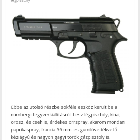
légpisztoly
Ebbe az utolsó részbe sokféle eszköz került be a
nürnbergi fegyverkiállításról. Lesz légpisztoly, kínai,
orosz, és cseh is, érdekes orrspray, akarom mondani
paprikaspray, francia 56 mm-es gumilövedékvető
kéziágyú és nagyon gagyi török gázpisztoly is.