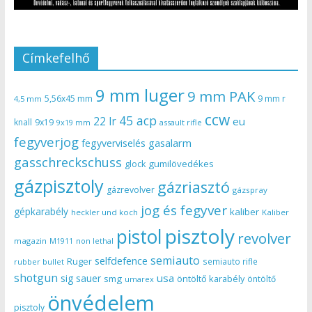
Címkefelhő
9 mm luger
9 mm PAK
5,56x45 mm
9 mm r
4,5 mm
ccw
45 acp
22 lr
eu
knall
9x19
9x19 mm
assault rifle
fegyverjog
gasalarm
fegyverviselés
gasschreckschuss
gumilövedékes
glock
gázpisztoly
gázriasztó
gázrevolver
gázspray
jog és fegyver
gépkarabély
kaliber
heckler und koch
Kaliber
pisztoly
pistol
revolver
magazin
non lethal
M1911
semiauto
selfdefence
Ruger
semiauto rifle
rubber bullet
shotgun
usa
sig sauer
smg
öntöltő karabély
öntöltő
umarex
önvédelem
pisztoly