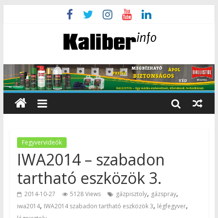
Fegyvervideók
IWA2014 – szabadon
tartható eszközök 3.
,
,
2014-10-27
5128 Views
gázpisztoly
gázspray
,
,
,
iwa2014
IWA2014 szabadon tartható eszközök 3
légfegyver