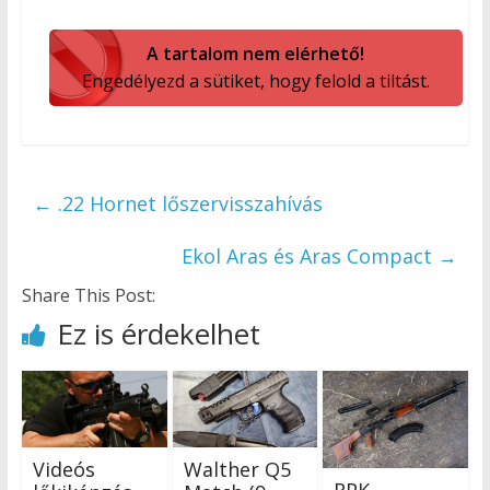
A tartalom nem elérhető!
Engedélyezd a sütiket, hogy felold a tiltást.
←
.22 Hornet lőszervisszahívás
Ekol Aras és Aras Compact
→
Share This Post:
Ez is érdekelhet
Videós
Walther Q5
RPK