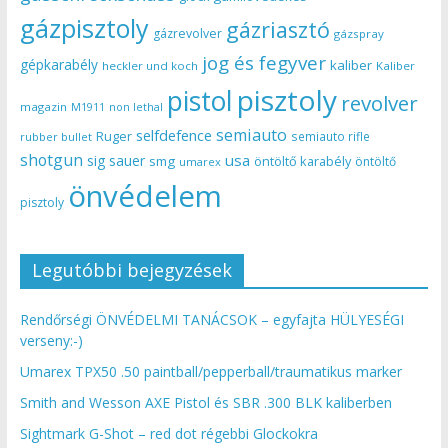
gázpisztoly
gázriasztó
gázrevolver
gázspray
jog és fegyver
gépkarabély
kaliber
heckler und koch
Kaliber
pisztoly
pistol
revolver
magazin
non lethal
M1911
semiauto
selfdefence
Ruger
semiauto rifle
rubber bullet
shotgun
usa
sig sauer
smg
öntöltő karabély
öntöltő
umarex
önvédelem
pisztoly
Legutóbbi bejegyzések
Rendőrségi ÖNVÉDELMI TANÁCSOK – egyfajta HÜLYESÉGI
verseny:-)
Umarex TPX50 .50 paintball/pepperball/traumatikus marker
Smith and Wesson AXE Pistol és SBR .300 BLK kaliberben
Sightmark G-Shot – red dot régebbi Glockokra