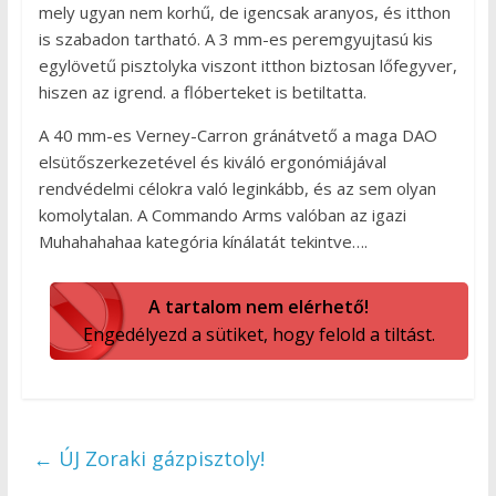
mely ugyan nem korhű, de igencsak aranyos, és itthon
is szabadon tartható. A 3 mm-es peremgyujtasú kis
egylövetű pisztolyka viszont itthon biztosan lőfegyver,
hiszen az igrend. a flóberteket is betiltatta.
A 40 mm-es Verney-Carron gránátvető a maga DAO
elsütőszerkezetével és kiváló ergonómiájával
rendvédelmi célokra való leginkább, és az sem olyan
komolytalan. A Commando Arms valóban az igazi
Muhahahahaa kategória kínálatát tekintve….
A tartalom nem elérhető!
Engedélyezd a sütiket, hogy felold a tiltást.
←
ÚJ Zoraki gázpisztoly!