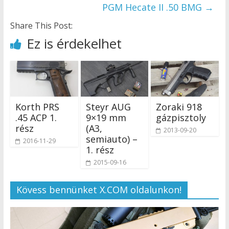
PGM Hecate II .50 BMG
→
Share This Post:
Ez is érdekelhet
Korth PRS
Steyr AUG
Zoraki 918
.45 ACP 1.
9×19 mm
gázpisztoly
rész
(A3,
2013-09-20
semiauto) –
2016-11-29
1. rész
2015-09-16
Kövess bennünket X.COM oldalunkon!