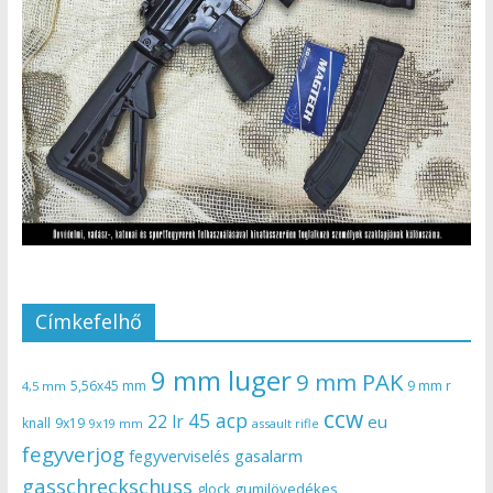
Címkefelhő
9 mm luger
9 mm PAK
5,56x45 mm
9 mm r
4,5 mm
ccw
45 acp
22 lr
eu
knall
9x19
9x19 mm
assault rifle
fegyverjog
gasalarm
fegyverviselés
gasschreckschuss
gumilövedékes
glock