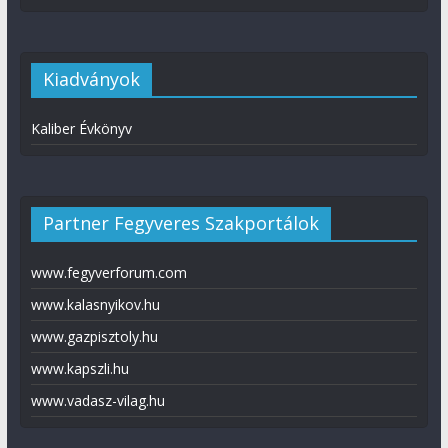
Kiadványok
Kaliber Évkönyv
Partner Fegyveres Szakportálok
www.fegyverforum.com
www.kalasnyikov.hu
www.gazpisztoly.hu
www.kapszli.hu
www.vadasz-vilag.hu