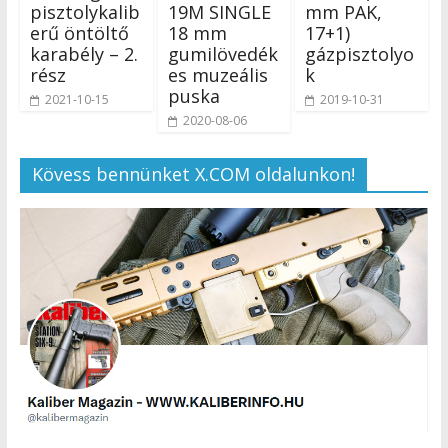
pisztolykalib
19M SINGLE
mm PAK,
erű öntöltő
18 mm
17+1)
karabély – 2.
gumilövedék
gázpisztolyo
rész
es muzeális
k
puska
2021-10-15
2019-10-31
2020-08-06
Kövess bennünket X.COM oldalunkon!