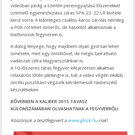
videóban pedig a szintén peremgyújtású lőszerekkel
üzemelő egyeneshúzású záras SPA-22 .22 LR kivitele
kerül sorra. A különleges csuklós-karos zárolás némileg
a P08-ról lehet ismerős, de hasonlót alkalmaznak a
biatlonosok fegyverein is.
A dolog lényege, hogy majdnem olyan gyorsan lehet
ismételni, mint egy öntöltővel, de mégis beíratható
vadászati célra Magyarisztánban is.
A 10-lőszeres táras fegyver kifejezetten alkalmas
relaxációs lőtéri plinkingre is, bár a videó végén inkább
öncélú pusztítást végzünk kiérdemesült távbeszélő
készülékeken.
BŐVEBBEN A KALIBER 2015 TAVASZ
KÜLÖNSZÁMÁBAN OLVASHATNAK A FEGYVERRŐL!
Köszönjük a tesztfegyvert a
www.glock.hu
-nak!