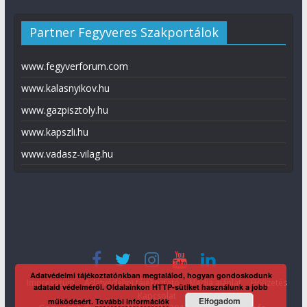
Partner Fegyveres Szakportálok
www.fegyverforum.com
www.kalasnyikov.hu
www.gazpisztoly.hu
www.kapszli.hu
www.vadasz-vilag.hu
Adatvédelmi tájékoztatónkban megtalálod, hogyan gondoskodunk
Impresszum
Adatvédelmi tájékoztató
Média ajánlat
Előfizetés
adataid védelméről. Oldalainkon HTTP-sütiket használunk a jobb
Kapcsolat
Elfogadom
működésért.
További információk