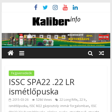
Fegyvervideók
ISSC SPA22 .22 LR
ismétlőpuska
,
,
2015-03-26
5286 Views
22 Long Rifle
22 lr
,
,
ismétlőpuska
ISSC M22 gázpisztoly: immár forgalomban
ISSC
,
,
,
,