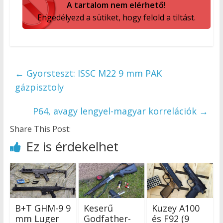
A tartalom nem elérhető!
Engedélyezd a sütiket, hogy felold a tiltást.
←
Gyorsteszt: ISSC M22 9 mm PAK
gázpisztoly
P64, avagy lengyel-magyar korrelációk
→
Share This Post:
Ez is érdekelhet
B+T GHM-9 9
Keserű
Kuzey A100
mm Luger
Godfather-
és F92 (9