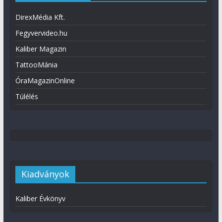
DirexMédia Kft.
Fegyvervideo.hu
Kaliber Magazin
TattooMánia
ÓraMagazinOnline
Túlélés
Kiadványok
Kaliber Évkönyv