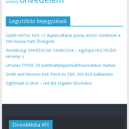
pisztoly
Legutóbbi bejegyzések
Újabb KelTec KSG-12 duplacsőtáras pump-action sörétesek a
Dél-Koreai Parti Őrségnek
Rendőrségi ÖNVÉDELMI TANÁCSOK – egyfajta HÜLYESÉGI
verseny:-)
Umarex TPX50 .50 paintball/pepperball/traumatikus marker
Smith and Wesson AXE Pistol és SBR .300 BLK kaliberben
Sightmark G-Shot – red dot régebbi Glockokra
DirexMédia Kft