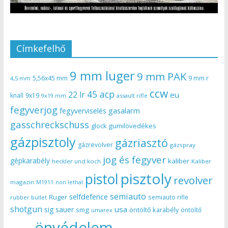
Címkefelhő
9 mm luger
9 mm PAK
5,56x45 mm
9 mm r
4,5 mm
ccw
45 acp
22 lr
eu
knall
9x19
9x19 mm
assault rifle
fegyverjog
gasalarm
fegyverviselés
gasschreckschuss
gumilövedékes
glock
gázpisztoly
gázriasztó
gázrevolver
gázspray
jog és fegyver
gépkarabély
kaliber
heckler und koch
Kaliber
pisztoly
pistol
revolver
magazin
non lethal
M1911
semiauto
selfdefence
Ruger
semiauto rifle
rubber bullet
shotgun
usa
sig sauer
smg
öntöltő karabély
öntöltő
umarex
önvédelem