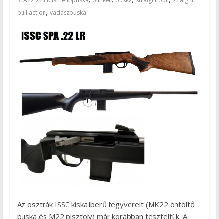
SPA22 22 LR ismétlőpuska
plinker
puska
straight pull
straight
,
pull action
vadászpuska
Az osztrák ISSC kiskaliberű fegyvereit (MK22 öntöltő
puska és M22 pisztoly) már korábban teszteltük. A