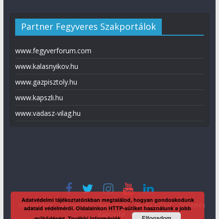
Partner Fegyveres Szakportálok
www.fegyverforum.com
www.kalasnyikov.hu
www.gazpisztoly.hu
www.kapszli.hu
www.vadasz-vilag.hu
Adatvédelmi tájékoztatónkban megtalálod, hogyan gondoskodunk
Impresszum
Adatvédelmi tájékoztató
Média ajánlat
Előfizetés
adataid védelméről. Oldalainkon HTTP-sütiket használunk a jobb
Kapcsolat
Elfogadom
működésért.
További információk