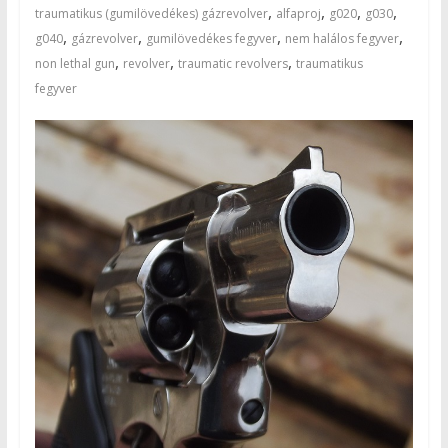
,
,
,
,
traumatikus (gumilövedékes) gázrevolver
alfaproj
g020
g030
,
,
,
,
g040
gázrevolver
gumilövedékes fegyver
nem halálos fegyver
,
,
,
non lethal gun
revolver
traumatic revolvers
traumatikus
fegyver