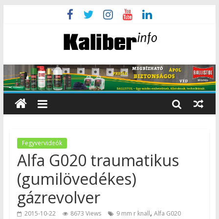
Fegyvervideók
Alfa G020 traumatikus
(gumilövedékes)
gázrevolver
,
2015-10-22
8673 Views
9 mm r knall
Alfa G020