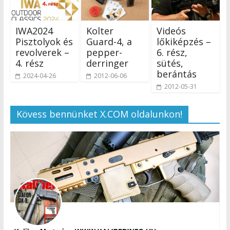
IWA2024
Kolter
Videós
Pisztolyok és
Guard-4, a
lőkiképzés –
revolverek –
pepper-
6. rész,
4. rész
derringer
sütés,
berántás
2024-04-26
2012-06-06
2012-05-31
Kövess bennünket X.COM oldalunkon!