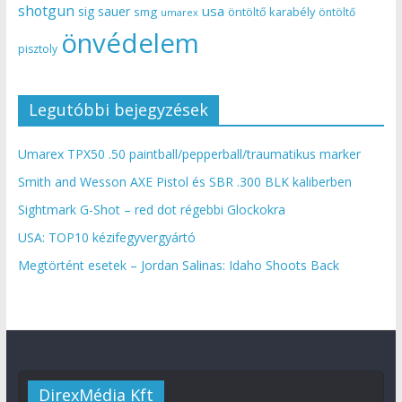
shotgun
usa
sig sauer
smg
öntöltő karabély
öntöltő
umarex
önvédelem
pisztoly
Legutóbbi bejegyzések
Umarex TPX50 .50 paintball/pepperball/traumatikus marker
Smith and Wesson AXE Pistol és SBR .300 BLK kaliberben
Sightmark G-Shot – red dot régebbi Glockokra
USA: TOP10 kézifegyvergyártó
Megtörtént esetek – Jordan Salinas: Idaho Shoots Back
DirexMédia Kft