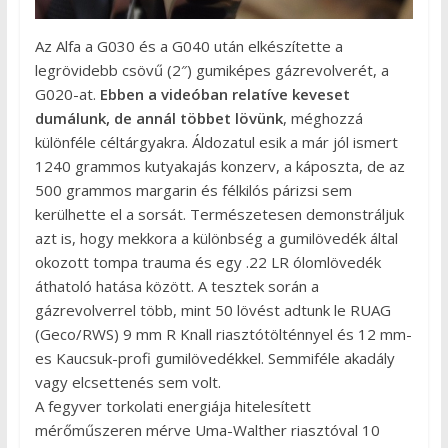
Az Alfa a G030 és a G040 után elkészítette a
legrövidebb csövű (2″) gumiképes gázrevolverét, a
G020-at.
Ebben a videóban relatíve keveset
dumálunk, de annál többet lövünk
, méghozzá
különféle céltárgyakra. Áldozatul esik a már jól ismert
1240 grammos kutyakajás konzerv, a káposzta, de az
500 grammos margarin és félkilós párizsi sem
kerülhette el a sorsát. Természetesen demonstráljuk
azt is, hogy mekkora a különbség a gumilövedék által
okozott tompa trauma és egy .22 LR ólomlövedék
áthatoló hatása között. A tesztek során a
gázrevolverrel több, mint 50 lövést adtunk le RUAG
(Geco/RWS) 9 mm R Knall riasztótölténnyel és 12 mm-
es Kaucsuk-profi gumilövedékkel. Semmiféle akadály
vagy elcsettenés sem volt.
A fegyver torkolati energiája hitelesített
mérőműszeren mérve Uma-Walther riasztóval 10