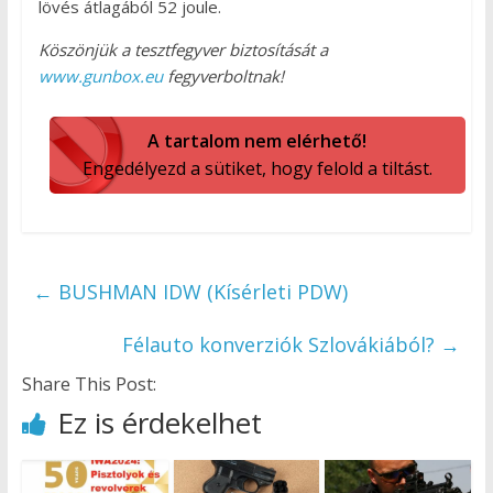
lövés átlagából 52 joule.
Köszönjük a tesztfegyver biztosítását a
www.gunbox.eu
fegyverboltnak!
A tartalom nem elérhető!
Engedélyezd a sütiket, hogy felold a tiltást.
←
BUSHMAN IDW (Kísérleti PDW)
Félauto konverziók Szlovákiából?
→
Share This Post:
Ez is érdekelhet