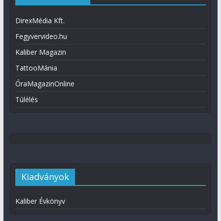
DirexMédia Kft.
Fegyvervideo.hu
Kaliber Magazin
TattooMánia
ÓraMagazinOnline
Túlélés
Kiadványok
Kaliber Évkönyv