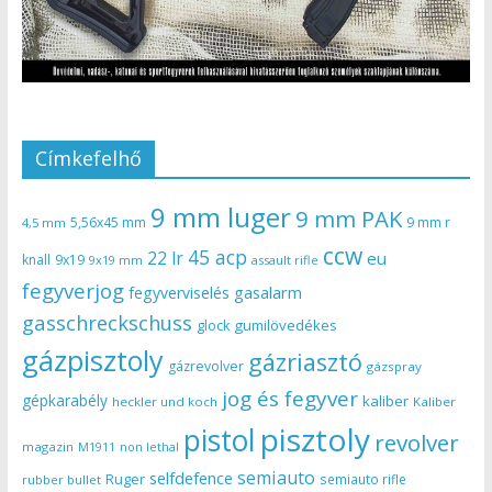
Címkefelhő
9 mm luger
9 mm PAK
5,56x45 mm
9 mm r
4,5 mm
ccw
45 acp
22 lr
eu
knall
9x19
9x19 mm
assault rifle
fegyverjog
gasalarm
fegyverviselés
gasschreckschuss
gumilövedékes
glock
gázpisztoly
gázriasztó
gázrevolver
gázspray
jog és fegyver
gépkarabély
kaliber
heckler und koch
Kaliber
pisztoly
pistol
revolver
magazin
non lethal
M1911
semiauto
selfdefence
Ruger
semiauto rifle
rubber bullet