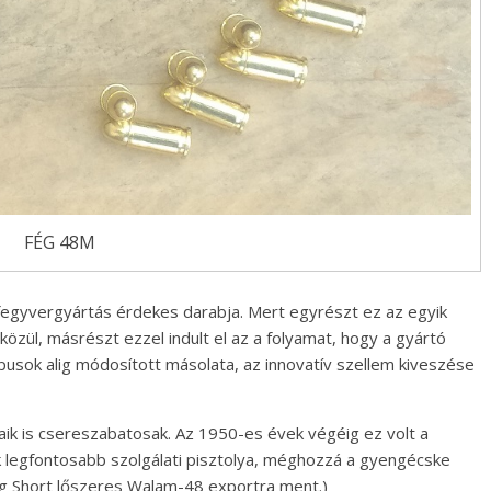
FÉG 48M
egyvergyártás érdekes darabja. Mert egyrészt ez az egyik
özül, másrészt ezzel indult el az a folyamat, hogy a gyártó
usok alig módosított másolata, az innovatív szellem kiveszése
ik is csereszabatosak. Az 1950-es évek végéig ez volt a
 legfontosabb szolgálati pisztolya, méghozzá a gyengécske
g Short lőszeres Walam-48 exportra ment.)