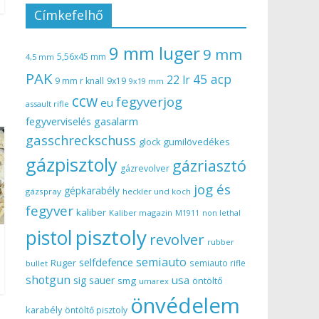
Címkefelhő
9 mm luger
9 mm
5,56x45 mm
4,5 mm
PAK
45 acp
22 lr
9 mm r knall
9x19
9x19 mm
ccw
fegyverjog
eu
assault rifle
gasalarm
fegyverviselés
gasschreckschuss
gumilövedékes
glock
gázpisztoly
gázriasztó
gázrevolver
jog és
gépkarabély
gázspray
heckler und koch
fegyver
kaliber
Kaliber magazin
non lethal
M1911
pisztoly
pistol
revolver
rubber
semiauto
selfdefence
Ruger
semiauto rifle
bullet
shotgun
usa
sig sauer
smg
öntöltő
umarex
önvédelem
karabély
öntöltő pisztoly