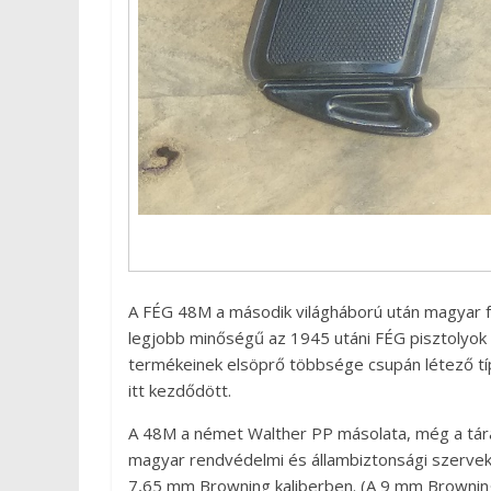
A FÉG 48M a második világháború után magyar f
legjobb minőségű az 1945 utáni FÉG pisztolyok k
termékeinek elsöprő többsége csupán létező típ
itt kezdődött.
A 48M a német Walther PP másolata, még a tára
magyar rendvédelmi és állambiztonsági szervek
7,65 mm Browning kaliberben. (A 9 mm Brownin