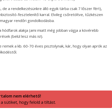
, de a rendelkezésünkre álló egyik tárba csak 7 lőszer fért),
iztosító-fesztelenítő karral. Elvileg csőretöltve, tűzkészen
a magyar rendőri gondolkodásba.
a hódfarok alakja (ami miatt még jobban vágja a kövérebb
ések (belül lesz más is!).
remek a kb. 60-70 éves pisztolynak, kár, hogy olyan aprók az
lködéstől.
rtalom nem elérhető!
 sütiket, hogy felold a tiltást.