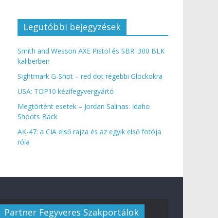
Legutóbbi bejegyzések
Smith and Wesson AXE Pistol és SBR .300 BLK
kaliberben
Sightmark G-Shot – red dot régebbi Glockokra
USA: TOP10 kézifegyvergyártó
Megtörtént esetek – Jordan Salinas: Idaho
Shoots Back
AK-47: a CIA első rajza és az egyik első fotója
róla
Partner Fegyveres Szakportálok