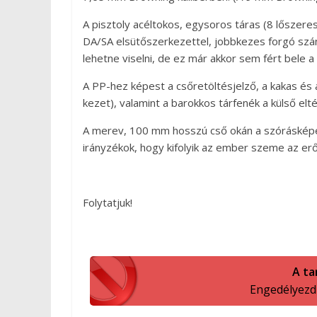
A pisztoly acéltokos, egysoros táras (8 lőszeres
DA/SA elsütőszerkezettel, jobbkezes forgó szánb
lehetne viselni, de ez már akkor sem fért bele 
A PP-hez képest a csőretöltésjelző, a kakas és 
kezet), valamint a barokkos tárfenék a külső eltér
A merev, 100 mm hosszú cső okán a szórásképe 
irányzékok, hogy kifolyik az ember szeme az erő
Folytatjuk!
A ta
Engedélyezd a