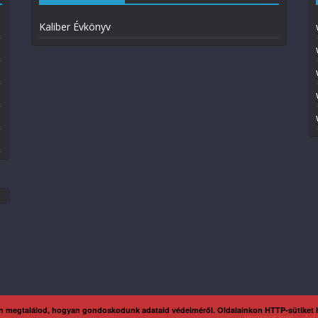
Kaliber Évkönyv
n megtalálod, hogyan gondoskodunk adataid védelméről. Oldalainkon HTTP-sütiket
Impresszum
Ada