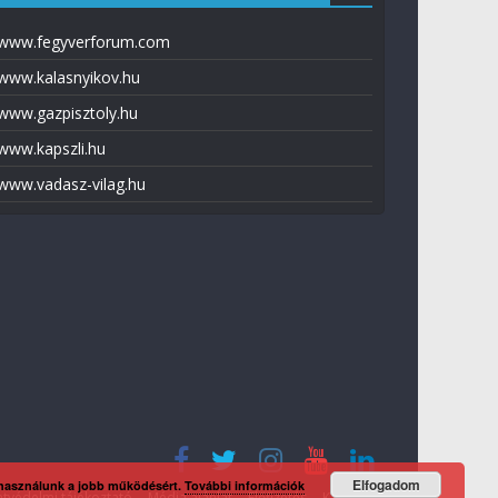
www.fegyverforum.com
www.kalasnyikov.hu
www.gazpisztoly.hu
www.kapszli.hu
www.vadasz-vilag.hu
Elfogadom
 használunk a jobb működésért.
További információk
tvédelmi tájékoztató
Média ajánlat
Előfizetés
Kapcsolat