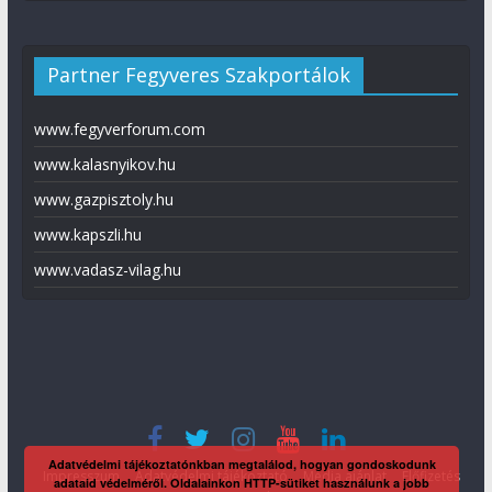
Partner Fegyveres Szakportálok
www.fegyverforum.com
www.kalasnyikov.hu
www.gazpisztoly.hu
www.kapszli.hu
www.vadasz-vilag.hu
Adatvédelmi tájékoztatónkban megtalálod, hogyan gondoskodunk
Impresszum
Adatvédelmi tájékoztató
Média ajánlat
Előfizetés
adataid védelméről. Oldalainkon HTTP-sütiket használunk a jobb