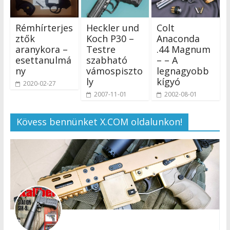
Rémhírterjes
Heckler und
Colt
ztők
Koch P30 –
Anaconda
aranykora –
Testre
.44 Magnum
esettanulmá
szabható
– – A
ny
vámospiszto
legnagyobb
ly
kígyó
2020-02-27
2007-11-01
2002-08-01
Kövess bennünket X.COM oldalunkon!