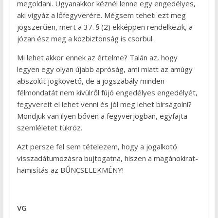
megoldani. Ugyanakkor kéznél lenne egy engedélyes,
aki vigyáz a lőfegyverére. Mégsem teheti ezt meg
jogszerűen, mert a 37. § (2) ekképpen rendelkezik, a
józan ész meg a közbiztonság is csorbul.
Mi lehet akkor ennek az értelme? Talán az, hogy
legyen egy olyan újabb apróság, ami miatt az amúgy
abszolút jogkövető, de a jogszabály minden
félmondatát nem kívülről fújó engedélyes engedélyét,
fegyvereit el lehet venni és jól meg lehet bírságolni?
Mondjuk van ilyen bőven a fegyverjogban, egyfajta
szemléletet tükröz.
Azt persze fel sem tételezem, hogy a jogalkotó
visszadátumozásra bujtogatna, hiszen a magánokirat-
hamisítás az BŰNCSELEKMÉNY!
VG