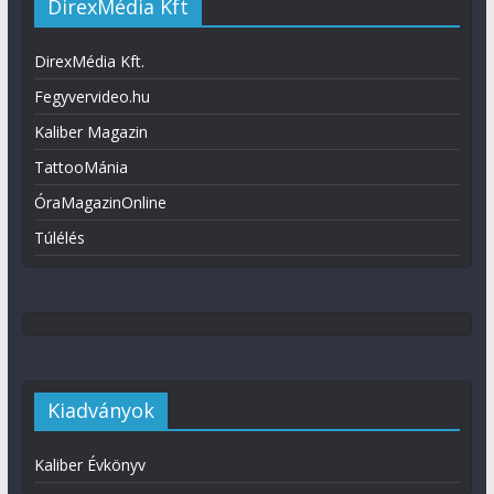
DirexMédia Kft
DirexMédia Kft.
Fegyvervideo.hu
Kaliber Magazin
TattooMánia
ÓraMagazinOnline
Túlélés
Kiadványok
Kaliber Évkönyv