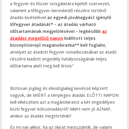
a fegyver és lőszer vizsgálatára kijelölt szervezet,
valamint a lőfegyver-kereskedő részére történő
átadás kivételével
az egyedi jóváhagyást igénylő
lőfegyver átadását* – az átadás várható
időtartamának megjelölésével – legkésőbb
az
átadást megelőző napon
kiállított teljes
bizonyítóerejű magánokiratba** kell foglalni
,
amelyet az átadott fegyver vonatkozásában az átadó
részére kiadott engedély hatályosságának teljes
időtartama alatt meg kell őrizni.”
Biztosan jogilag és ideológiailag kevéssé képzett
vagyok, de MIÉRT a tényleges átadás ELŐTTI NAPON
kell elkészíteni azt a magánokiratot a két engedélyes
közti fegyver kölcsönadásról? Miért nem jó AZNAP,
amikor az átadás megtörténik?
És mi van akkor, ha az okirat megszületik, de valami