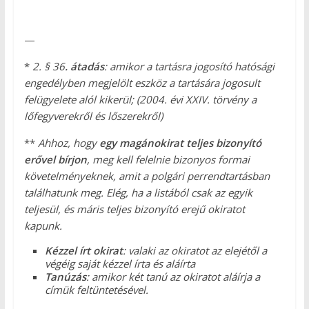
—
*
2. §
36
. átadás
: amikor a tartásra jogosító hatósági
engedélyben megjelölt eszköz a tartására jogosult
felügyelete alól kikerül;
(2004. évi XXIV. törvény a
lőfegyverekről és lőszerekről)
**
Ahhoz, hogy
egy magánokirat teljes bizonyító
erővel bírjon
, meg kell felelnie bizonyos formai
követelményeknek, amit a polgári perrendtartásban
találhatunk meg. Elég, ha a listából csak az egyik
teljesül, és máris teljes bizonyító erejű okiratot
kapunk.
Kézzel írt okirat
: valaki az okiratot az elejétől a
végéig saját kézzel írta és aláírta
Tanúzás
: amikor két tanú az okiratot aláírja a
címük feltüntetésével.