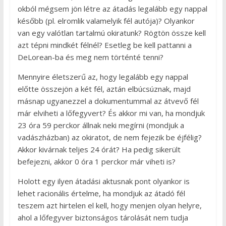
okból mégsem jön létre az átadás legalább egy nappal
később (pl. elromlik valamelyik fél autója)? Olyankor
van egy valótlan tartalmú okiratunk? Rögtön össze kell
azt tépni mindkét félnél? Esetleg be kell pattanni a
DeLorean-ba és meg nem történté tenni?
Mennyire életszerű az, hogy legalább egy nappal
előtte összejön a két fél, aztán elbúcsúznak, majd
másnap ugyanezzel a dokumentummal az átvevő fél
már elviheti a lőfegyvert? És akkor mi van, ha mondjuk
23 óra 59 perckor állnak neki megírni (mondjuk a
vadászházban) az okiratot, de nem fejezik be éjfélig?
Akkor kivárnak teljes 24 órát? Ha pedig sikerült
befejezni, akkor 0 óra 1 perckor már viheti is?
Holott egy ilyen átadási aktusnak pont olyankor is
lehet racionális értelme, ha mondjuk az átadó fél
teszem azt hirtelen el kell, hogy menjen olyan helyre,
ahol a lőfegyver biztonságos tárolását nem tudja