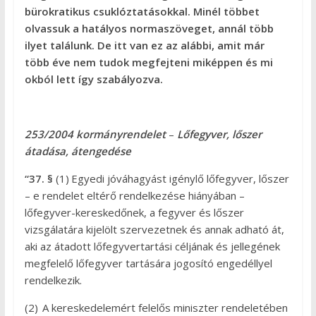
bürokratikus csuklóztatásokkal. Minél többet
olvassuk a hatályos normaszöveget, annál több
ilyet találunk. De itt van ez az alábbi, amit már
több éve nem tudok megfejteni miképpen és mi
okból lett így szabályozva.
253/2004 kormányrendelet
–
Lőfegyver, lőszer
átadása, átengedése
“37. §
(1)
Egyedi jóváhagyást igénylő lőfegyver, lőszer
– e rendelet eltérő rendelkezése hiányában –
lőfegyver-kereskedőnek, a fegyver és lőszer
vizsgálatára kijelölt szervezetnek és annak adható át,
aki az átadott lőfegyvertartási céljának és jellegének
megfelelő lőfegyver tartására jogosító engedéllyel
rendelkezik.
(2)
A kereskedelemért felelős miniszter rendeletében