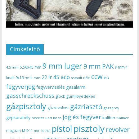
Címkefelhő
9 mm luger
9 mm PAK
5,56x45 mm
9 mm r
4,5 mm
ccw
45 acp
22 lr
eu
knall
9x19
9x19 mm
assault rifle
fegyverjog
gasalarm
fegyverviselés
gasschreckschuss
gumilövedékes
glock
gázpisztoly
gázriasztó
gázrevolver
gázspray
jog és fegyver
gépkarabély
kaliber
heckler und koch
Kaliber
pisztoly
pistol
revolver
magazin
non lethal
M1911