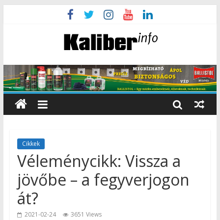
Cikkek
Véleménycikk: Vissza a
jövőbe – a fegyverjogon
át?
2021-02-24
3651 Views