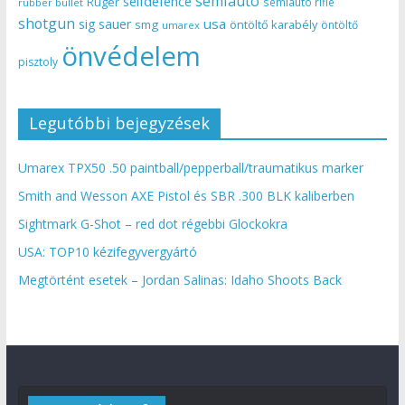
semiauto
selfdefence
Ruger
semiauto rifle
rubber bullet
shotgun
usa
sig sauer
smg
öntöltő karabély
öntöltő
umarex
önvédelem
pisztoly
Legutóbbi bejegyzések
Umarex TPX50 .50 paintball/pepperball/traumatikus marker
Smith and Wesson AXE Pistol és SBR .300 BLK kaliberben
Sightmark G-Shot – red dot régebbi Glockokra
USA: TOP10 kézifegyvergyártó
Megtörtént esetek – Jordan Salinas: Idaho Shoots Back