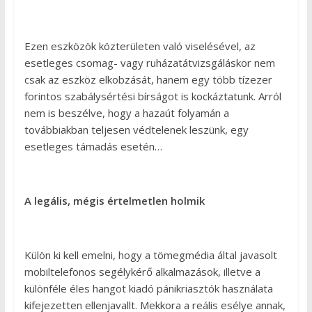
Ezen eszközök közterületen való viselésével, az
esetleges csomag- vagy ruházatátvizsgáláskor nem
csak az eszköz elkobzását, hanem egy több tízezer
forintos szabálysértési bírságot is kockáztatunk. Arról
nem is beszélve, hogy a hazaút folyamán a
továbbiakban teljesen védtelenek leszünk, egy
esetleges támadás esetén…
A legális, mégis értelmetlen holmik
Külön ki kell emelni, hogy a tömegmédia által javasolt
mobiltelefonos segélykérő alkalmazások, illetve a
különféle éles hangot kiadó pánikriasztók használata
kifejezetten ellenjavallt. Mekkora a reális esélye annak,