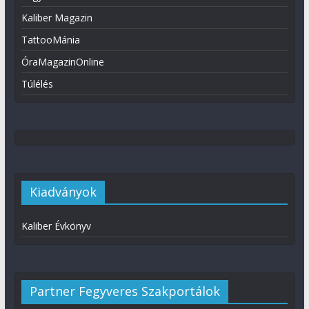
Kaliber Magazin
TattooMánia
ÓraMagazinOnline
Túlélés
Kiadványok
Kaliber Évkönyv
Partner Fegyveres Szakportálok