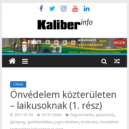
Cikkek
Önvédelem közterületen
– laikusoknak (1. rész)
,
,
2017-01-30
32137 Views
fegyverviselés
gázpisztoly
,
,
,
,
gázspray
gumilövedákes
jogos védelem
közterület
Önvédelem