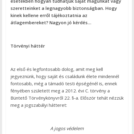
esetekben hogyan tudhatjuk saját magunkat vagy
szeretteinket a legnagyobb biztonságban. Hogy
kinek kellene erről tájékoztatnia az
átlagembereket? Nagyon jó kérdés…
Törvényi háttér
Az első és legfontosabb dolog, amit meg kell
jegyeznünk, hogy saját és családunk élete mindennél
fontosabb, még a támadó testi épségénél is, ennek
fényében született meg a 2012. évi C. törvény a
Büntető Törvénykönyvről 22. §-a. Először tehát nézzük
meg a jogszabályi hátteret:
A jogos védelem