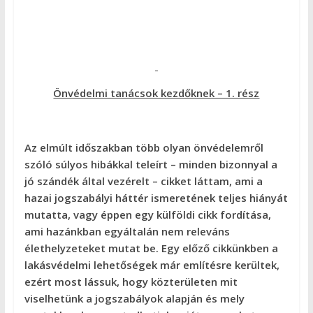
Önvédelmi tanácsok kezdőknek – 1. rész
Az elmúlt időszakban több olyan önvédelemről
szóló súlyos hibákkal teleírt – minden bizonnyal a
jó szándék által vezérelt – cikket láttam, ami a
hazai jogszabályi háttér ismeretének teljes hiányát
mutatta, vagy éppen egy külföldi cikk fordítása,
ami hazánkban egyáltalán nem releváns
élethelyzeteket mutat be. Egy előző cikkünkben a
lakásvédelmi lehetőségek már említésre kerültek,
ezért most lássuk, hogy közterületen mit
viselhetünk a jogszabályok alapján és mely