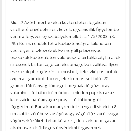
Miért? Azért mert ezek a közterületen legálisan
viselhető önvédelmi eszközök, ugyanis illik figyelembe
venni a fegyverjogszabályok mellett a 175/2003. (X.
28.) Korm. rendeletet a közbiztonságra különösen
veszélyes eszközökről. Ez megtiltja bizonyos
eszközök közterületen való puszta birtoklását, ha azok
nincsenek biztonságosan elcsomagolva szállítva. Ilyen
eszközök pl.: rugóskés, ólmosbot, teleszkópos botok
(vipera), gumibot, boxer, elektromos sokkoló, 20
gramm töltőanyag tömeget meghaladó gázspray,
valamint – felháborító módon – minden paprika azaz
kapszaicin hatóanyagú spray-t töltőtömegtől
függetlenül. Bár a kormányrendelet engedi viselni a 8
cm alatti szúróhosszúságú vagy vágó élű szúró- vagy
vágóeszközöket, tehát késeket, de ezek nem igazán
alkalmasak elsődleges önvédelmi fegyvernek.