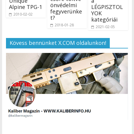
Unique
a
önvédelmi
Alpine TPG-1
LÉGPISZTOL
fegyverünke
YOK
2010-02-02
t?
kategóriái
2018-01-28
2021-02-05
Kövess bennünket X.COM oldalunkon!