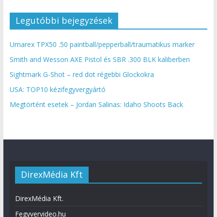
Legutóbbi bejegyzések
Umarex TPX50 .50 paintball/pepperball/traumatikus marker
Smith and Wesson AXE Pistol és SBR .300 BLK kaliberben
Sightmark G-Shot – red dot régebbi Glockokra
USA: TOP10 kézifegyvergyártó
Megtörtént esetek – Jordan Salinas: Idaho Shoots Back
DirexMédia Kft
DirexMédia Kft.
Fegyvervideo.hu