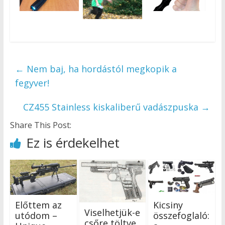
←
Nem baj, ha hordástól megkopik a
fegyver!
CZ455 Stainless kiskaliberű vadászpuska
→
Share This Post:
Ez is érdekelhet
Előttem az
Kicsiny
Viselhetjük-e
utódom –
összefoglaló:
csőre töltve