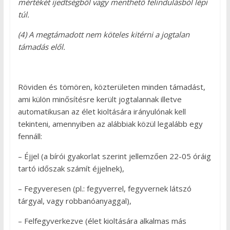
mértékét ijedtségből vagy menthető felindulásból lépi
túl.
(4) A megtámadott nem köteles kitérni a jogtalan
támadás elől.
Röviden és tömören, közterületen minden támadást,
ami külön minősítésre került jogtalannak illetve
automatikusan az élet kioltására irányulónak kell
tekinteni, amennyiben az alábbiak közül legalább egy
fennáll:
– Éjjel (a bírói gyakorlat szerint jellemzően 22-05 óráig
tartó időszak számít éjjelnek),
– Fegyveresen (pl.: fegyverrel, fegyvernek látszó
tárgyal, vagy robbanóanyaggal),
– Felfegyverkezve (élet kioltására alkalmas más