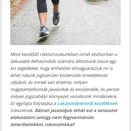
Most kezdődő cikksorozatunkban ismét elsősorban a
laikusabb felhasználók számára állítottunk össze egy
kis segédletet, hogy érthetően elmagyarázzuk mi is
lehet nálunk jogszerűen közterületi önvédekezés
céljából, és minek van értelme, milyen
magatartásformák javasoltak és kerülendők, és persze
milyen jogszabályi környezet vonatkozik mindezekre.
Ez egyfajta folytatása a
Lakásvédelemről kezdőknek
írásunknak.
Bátran javasoljuk tehát ezt a sorozatot
elolvastatni amúgy nem fegyvermániás
ismerőseinkkel, rokonainkkal!