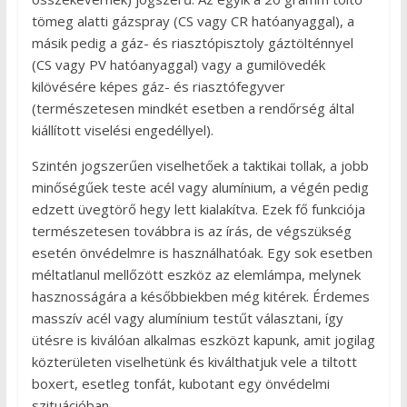
tömeg alatti gázspray (CS vagy CR hatóanyaggal), a
másik pedig a gáz- és riasztópisztoly gáztölténnyel
(CS vagy PV hatóanyaggal) vagy a gumilövedék
kilövésére képes gáz- és riasztófegyver
(természetesen mindkét esetben a rendőrség által
kiállított viselési engedéllyel).
Szintén jogszerűen viselhetőek a taktikai tollak, a jobb
minőségűek teste acél vagy alumínium, a végén pedig
edzett üvegtörő hegy lett kialakítva. Ezek fő funkciója
természetesen továbbra is az írás, de végszükség
esetén önvédelmre is használhatóak. Egy sok esetben
méltatlanul mellőzött eszköz az elemlámpa, melynek
hasznosságára a későbbiekben még kitérek. Érdemes
masszív acél vagy alumínium testűt választani, így
ütésre is kiválóan alkalmas eszközt kapunk, amit jogilag
közterületen viselhetünk és kiválthatjuk vele a tiltott
boxert, esetleg tonfát, kubotant egy önvédelmi
szituációban.