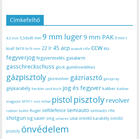
Címkefelhő
9 mm luger
9 mm PAK
5,56x45 mm
9 mm r
4,5 mm
ccw
45 acp
22 lr
eu
knall
9x19
9x19 mm
assault rifle
fegyverjog
gasalarm
fegyverviselés
gasschreckschuss
gumilövedékes
glock
gázpisztoly
gázriasztó
gázrevolver
gázspray
jog és fegyver
gépkarabély
kaliber
heckler und koch
Kaliber
pisztoly
pistol
revolver
magazin
non lethal
M1911
semiauto
selfdefence
Ruger
semiauto rifle
rubber bullet
shotgun
usa
sig sauer
smg
öntöltő karabély
öntöltő
umarex
önvédelem
pisztoly