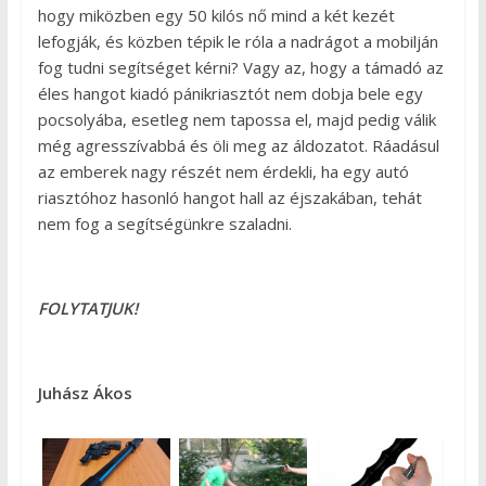
hogy miközben egy 50 kilós nő mind a két kezét
lefogják, és közben tépik le róla a nadrágot a mobilján
fog tudni segítséget kérni? Vagy az, hogy a támadó az
éles hangot kiadó pánikriasztót nem dobja bele egy
pocsolyába, esetleg nem tapossa el, majd pedig válik
még agresszívabbá és öli meg az áldozatot. Ráadásul
az emberek nagy részét nem érdekli, ha egy autó
riasztóhoz hasonló hangot hall az éjszakában, tehát
nem fog a segítségünkre szaladni.
FOLYTATJUK!
Juhász Ákos