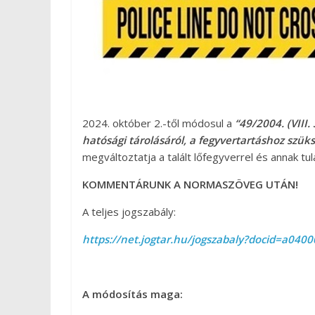
2024. október 2.-től módosul a
“49/2004. (VIII.
hatósági tárolásáról, a fegyvertartáshoz szük
megváltoztatja a talált lőfegyverrel és annak t
KOMMENTÁRUNK A NORMASZÖVEG UTÁN!
A teljes jogszabály:
https://net.jogtar.hu/jogszabaly?docid=a04
A módosítás maga: