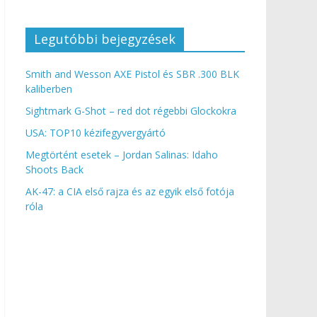
Legutóbbi bejegyzések
Smith and Wesson AXE Pistol és SBR .300 BLK
kaliberben
Sightmark G-Shot – red dot régebbi Glockokra
USA: TOP10 kézifegyvergyártó
Megtörtént esetek – Jordan Salinas: Idaho
Shoots Back
AK-47: a CIA első rajza és az egyik első fotója
róla