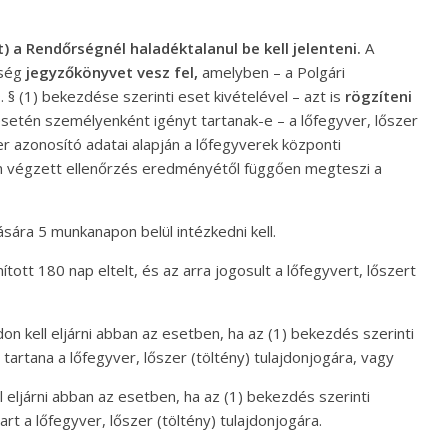
yt) a Rendőrségnél haladéktalanul be kell jelenteni.
A
rség
jegyzőkönyvet vesz fel,
amelyben – a Polgári
 § (1) bekezdése szerinti eset kivételével – azt is
rögzíteni
esetén személyenként igényt tartanak-e – a lőfegyver, lőszer
er azonosító adatai alapján a lőfegyverek központi
ban végzett ellenőrzés eredményétől függően megteszi a
lására 5 munkanapon belül intézkedni kell.
ott 180 nap eltelt, és az arra jogosult a lőfegyvert, lőszert
 kell eljárni abban az esetben, ha az (1) bekezdés szerinti
t tartana a lőfegyver, lőszer (töltény) tulajdonjogára, vagy
eljárni abban az esetben, ha az (1) bekezdés szerinti
art a lőfegyver, lőszer (töltény) tulajdonjogára.