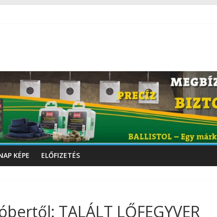
NAP KÉPE
ELŐFIZETÉS
któbertől: TALÁLT LŐFEGYVER