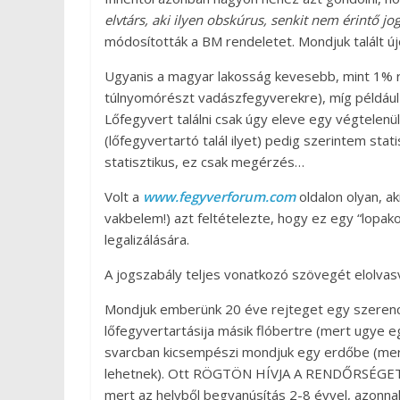
elvtárs, aki ilyen obskúrus, senkit nem érintő jo
módosították a BM rendeletet. Mondjuk talált új
Ugyanis a magyar lakosság kevesebb, mint 1% re
túlnyomórészt vadászfegyverekre), míg például
Lőfegyvert találni csak úgy eleve egy végtelenül
(lőfegyvertartó talál ilyet) pedig szerintem sta
statisztikus, ez csak megérzés…
Volt a
www.fegyverforum.com
oldalon olyan, ak
vakbelem!) azt feltételezte, hogy ez egy “lopak
legalizálására.
A jogszabály teljes vonatkozó szövegét elolvasv
Mondjuk emberünk 20 éve rejteget egy szerencs
lőfegyvertartásija másik flóbertre (mert ugye eg
svarcban kicsempészi mondjuk egy erdőbe (mert
lehetnek). Ott RÖGTÖN HÍVJA A RENDŐRSÉGET
mert az helyből begyanúsítás 2-8 évvel, azonnali 