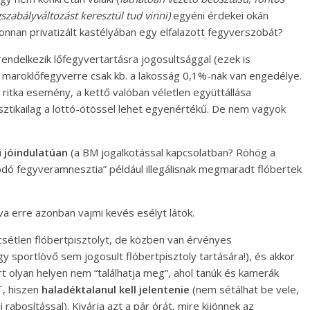
gszabályváltozást keresztül tud vinni)
egyéni érdekei okán
onnan privatizált kastélyában egy elfalazott fegyverszobát?
ndelkezik lőfegyvertartásra jogosultsággal (ezek is
 maroklőfegyverre csak kb. a lakosság 0,1%-nak van engedélye.
 ritka esemény, a kettő valóban véletlen együttállása
tisztikailag a lottó-ötössel lehet egyenértékű. De nem vagyok
i
jóindulatúan
(a BM jogalkotással kapcsolatban? Röhög a
odó fegyveramnesztia” például illegálisnak megmaradt flóbertek
a erre azonban vajmi kevés esélyt látok.
étlen flóbertpisztolyt, de közben van érvényes
y sportlövő sem jogosult flóbertpisztoly tartására!), és akkor
 olyan helyen nem “találhatja meg”, ahol tanúk és kamerák
, hiszen
haladéktalanul kell jelentenie
(nem sétálhat be vele,
rabosítással). Kivárja azt a pár órát, mire kijönnek az