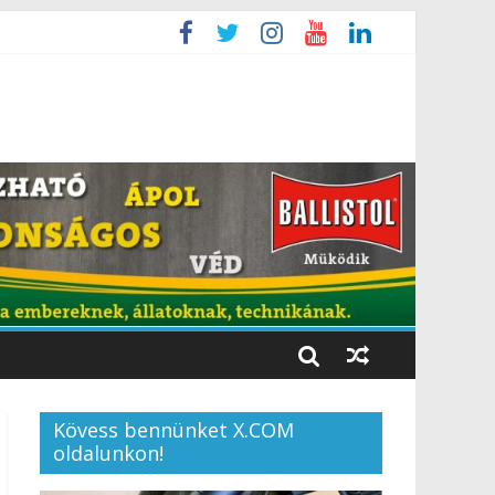
Kövess bennünket X.COM
oldalunkon!