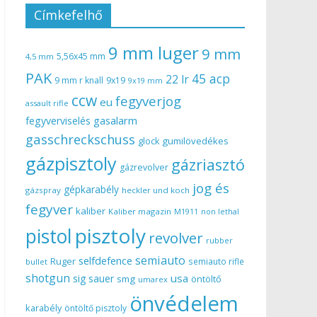
Címkefelhő
9 mm luger
9 mm
5,56x45 mm
4,5 mm
PAK
45 acp
22 lr
9 mm r knall
9x19
9x19 mm
ccw
fegyverjog
eu
assault rifle
gasalarm
fegyverviselés
gasschreckschuss
gumilövedékes
glock
gázpisztoly
gázriasztó
gázrevolver
jog és
gépkarabély
gázspray
heckler und koch
fegyver
kaliber
Kaliber magazin
non lethal
M1911
pisztoly
pistol
revolver
rubber
semiauto
selfdefence
Ruger
semiauto rifle
bullet
shotgun
usa
sig sauer
smg
öntöltő
umarex
önvédelem
karabély
öntöltő pisztoly