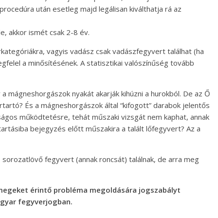
ocedúra után esetleg majd legálisan kiválthatja rá az
, akkor ismét csak 2-8 év.
tegóriákra, vagyis vadász csak vadászfegyvert találhat (ha
egfelel a minősítésének. A statisztikai valószínűség tovább
y a mágneshorgászok nyakát akarják kihúzni a hurokból. De az Ő
rtartó? És a mágneshorgászok által “kifogott” darabok jelentős
ságos működtetésre, tehát műszaki vizsgát nem kaphat, annak
artásiba bejegyzés előtt műszakira a talált lőfegyvert? Az a
 sorozatlövő fegyvert (annak roncsát) találnak, de arra meg
tömegeket érintő probléma megoldására jogszabályt
gyar fegyverjogban.