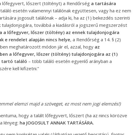
a lőfegyvert, lőszert (töltényt) a Rendőrség
a tartására
t találó esetén valamennyi találónak együttesen, vagy ha ez nem
rtására jogosult találónak – adja ki, ha az (1) bekezdés szerinti
ak tulajdonjogára, továbbá a kiadásról a jogszerű megszerzést
a a lőfegyver, lőszer (töltény) az ennek tulajdonjogára
k e rendelet alapján nincs helye
, a Rendőrség a 14. § (2)
ében meghatározott módon jár el, azzal, hogy
az
en a lőfegyver, lőszer (töltény) tulajdonjogára az (1)
 tartó találó
– több találó esetén egyenlő arányban a
ére kell kifizetni.”
emmel elemzi majd a szöveget, ez most nem jogi elemzés!)
tuma, hogy a talált lőfegyvert, lőszert (ha az nincs körözve
z a lényeg:
ha JOGOSULT ANNAK TARTÁSÁRA.
gy nem konkrétan valaki (
láthatóan vezető beosztású, fontos