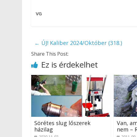
VG
←
ÚJ! Kaliber 2024/Október (318.)
Share This Post:
Ez is érdekelhet
Sörétes slug lőszerek
Van, am
házilag
nem – R
2020-11-02
2011-09