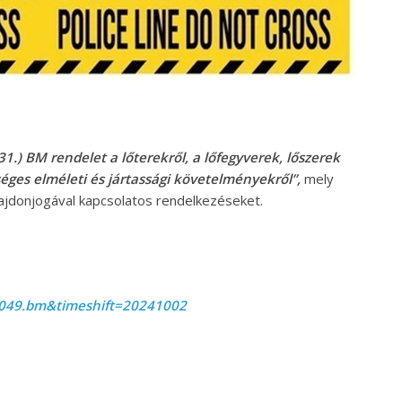
 31.) BM rendelet a lőterekről, a lőfegyverek, lőszerek
séges elméleti és jártassági követelményekről”,
mely
ulajdonjogával kapcsolatos rendelkezéseket.
00049.bm&timeshift=20241002