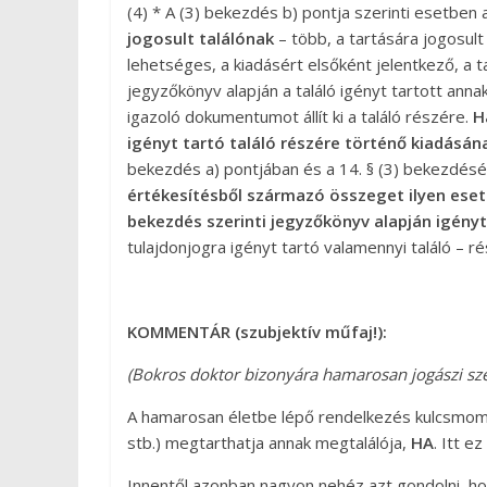
(4) * A (3) bekezdés b) pontja szerinti esetben 
jogosult találónak
– több, a tartására jogosul
lehetséges, a kiadásért elsőként jelentkező, a ta
jegyzőkönyv alapján a találó igényt tartott ann
igazoló dokumentumot állít ki a találó részére.
H
igényt tartó találó részére történő kiadásána
bekezdés a) pontjában és a 14. § (3) bekezdés
értékesítésből származó összeget ilyen esetb
bekezdés szerinti jegyzőkönyv alapján igényt
tulajdonjogra igényt tartó valamennyi találó – rész
KOMMENTÁR (szubjektív műfaj!):
(Bokros doktor bizonyára hamarosan jogászi sz
A hamarosan életbe lépő rendelkezés kulcsmomen
stb.) megtarthatja annak megtalálója,
HA
. Itt e
Innentől azonban nagyon nehéz azt gondolni, ho