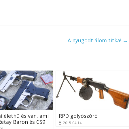
A nyugodt álom titka!
→
i élethű és van, ami
RPD golyószóró
etay Baron és CS9
2015-04-14
-01