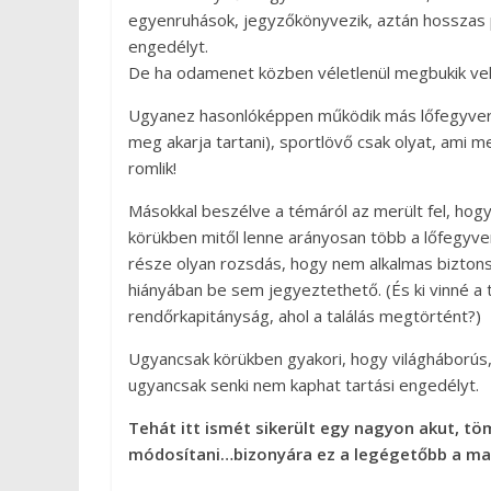
egyenruhások, jegyzőkönyvezik, aztán hosszas pr
engedélyt.
De ha odamenet közben véletlenül megbukik vele
Ugyanez hasonlóképpen működik más lőfegyverka
meg akarja tartani), sportlövő csak olyat, ami m
romlik!
Másokkal beszélve a témáról az merült fel, hog
körükben mitől lenne arányosan több a lőfegyve
része olyan rozsdás, hogy nem alkalmas bizton
hiányában be sem jegyeztethető. (És ki vinné a t
rendőrkapitányság, ahol a találás megtörtént?)
Ugyancsak körükben gyakori, hogy világháborús,
ugyancsak senki nem kaphat tartási engedélyt.
Tehát itt ismét sikerült egy nagyon akut, 
módosítani…bizonyára ez a legégetőbb a ma