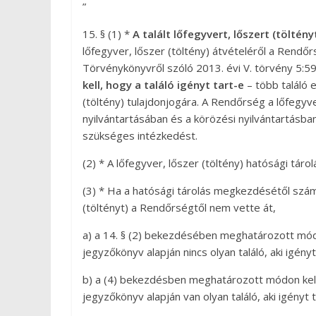
”
15. § (1) *
A talált lőfegyvert, lőszert (töltén
lőfegyver, lőszer (töltény) átvételéről a Rendő
Törvénykönyvről szóló 2013. évi V. törvény 5:59.
kell, hogy a találó igényt tart-e
– több találó 
(töltény) tulajdonjogára. A Rendőrség a lőfegyv
nyilvántartásában és a körözési nyilvántartás
szükséges intézkedést.
(2) * A lőfegyver, lőszer (töltény) hatósági táro
(3) * Ha a hatósági tárolás megkezdésétől számít
(töltényt) a Rendőrségtől nem vette át,
a) a 14. § (2) bekezdésében meghatározott módon
jegyzőkönyv alapján nincs olyan találó, aki igény
b) a (4) bekezdésben meghatározott módon kell 
jegyzőkönyv alapján van olyan találó, aki igényt t