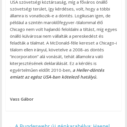
USA szövetségi köztársaság, míg a főváros önállő
szövetségi terület, így kérdéses, volt, hogy a többi
államra is vonatkozik-e a döntés. Logikusan igen, de
például a szintén maroklőfegyver-tilalommal élő
Chicago nem volt hajlandó feloldalni a tiltást, míg egyes
önálló külvárosai nem vállalták a pereskedést és
feladták a tilalmat. A McDonald-féle kereset a Chicago-i
tilalom ellen irányul, követelve a 2008-as döntés
“incorporation” alá vonását, tehát államokra való
kiterjesztésének deklarálását. Ez a kérdés is
egyértelműen eldőlt 2010-ben,
a Heller-döntés
emiatt az egész USA-ban kötelező hatályú.
Vass Gábor
←
A Bundeswehr új gépkarabélya: Haenel