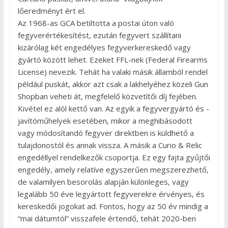
lőeredményt ért el.
Az 1968-as GCA betiltotta a postai úton való
fegyverértékesítést, ezután fegyvert szállítani
kizárólag két engedélyes fegyverkereskedő vagy
gyártó között lehet. Ezeket FFL-nek (Federal Firearms
License) nevezik. Tehát ha valaki másik államból rendel
például puskát, akkor azt csak a lakhelyéhez közeli Gun
Shopban veheti át, megfelelő közvetítői díj fejében.
Kivétel ez alól kettő van. Az egyik a fegyvergyártó és -
javítóműhelyek esetében, mikor a meghibásodott
vagy módosítandó fegyver direktben is küldhető a
tulajdonostól és annak vissza. A másik a Curio & Relic
engedéllyel rendelkezők csoportja. Ez egy fajta gyűjtői
engedély, amely relatíve egyszerűen megszerezhető,
de valamilyen besorolás alapján különleges, vagy
legalább 50 éve legyártott fegyverekre érvényes, és
kereskedői jogokat ad. Fontos, hogy az 50 év mindig a
“mai dátumtól” visszafele értendő, tehát 2020-ben