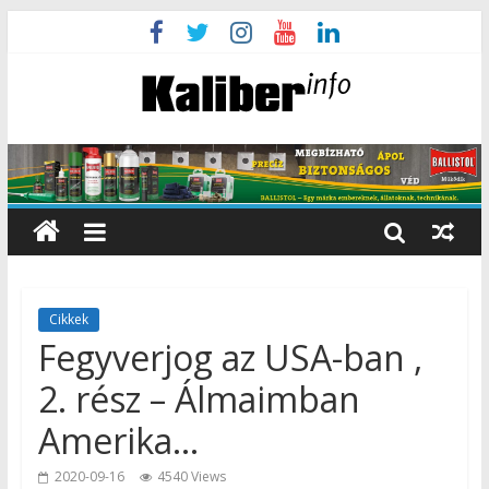
Cikkek
Fegyverjog az USA-ban ,
2. rész – Álmaimban
Amerika…
2020-09-16
4540 Views