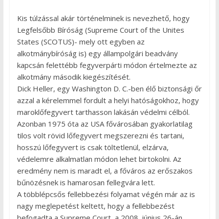
Kis túlzással akár történelminek is nevezhető, hogy
Legfelsőbb Bíróság (Supreme Court of the Unites
States (SCOTUS)- mely ott egyben az
alkotmánybíróság is) egy állampolgári beadvány
kapcsán felettébb fegyverpárti módon értelmezte az
alkotmány második kiegészítését.
Dick Heller, egy Washington D. C.-ben élő biztonsági őr
azzal a kérelemmel fordult a helyi hatóságokhoz, hogy
maroklőfegyvert tarthasson lakásán védelmi célból.
Azonban 1975 óta az USA fővárosában gyakorlatilag
tilos volt rövid lőfegyvert megszerezni és tartani,
hosszú lőfegyvert is csak töltetlenül, elzárva,
védelemre alkalmatlan módon lehet birtokolni. Az
eredmény nem is maradt el, a főváros az erőszakos
bűnözésnek is hamarosan fellegvára lett.
A többlépcsős fellebbezési folyamat végén már az is
nagy meglepetést keltett, hogy a fellebbezést
befogadta a Supreme Court, a 2008. június 26-án