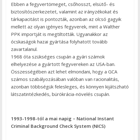
Ebben a fegyvertömeget, csőhosszt, elsütő- és
biztosítószerkezetet, valamint az irányzékokat és
tárkapacitást is pontozták, azonban az olcsó gagyik
mellett az olyan igényes fegyverek, mint a Walther
PPK importját is megtiltották. Ugyanakkor az
ócskaságok hazai gyártása folyhatott tovább
zavartalanul.
1968 óta szükséges csupán a gyári számok
elhelyezése a gyártott fegyvereken az USA-ban.
Összességében azt lehet elmondani, hogy a GCA
számos szabályozásában valóban van racionalitás,
azonban többségük felesleges, és könnyen kijátszható
látszatintézkedés, bürökrácia-növelés csupán.
1993-1998-tól a mai napig – National Instant
Criminal Background Check System (NICS)