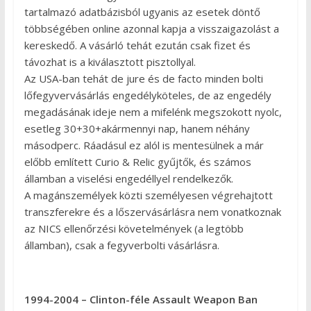
tartalmazó adatbázisból ugyanis az esetek döntő
többségében online azonnal kapja a visszaigazolást a
kereskedő. A vásárló tehát ezután csak fizet és
távozhat is a kiválasztott pisztollyal.
Az USA-ban tehát de jure és de facto minden bolti
lőfegyvervásárlás engedélyköteles, de az engedély
megadásának ideje nem a mifelénk megszokott nyolc,
esetleg 30+30+akármennyi nap, hanem néhány
másodperc. Ráadásul ez alól is mentesülnek a már
előbb említett Curio & Relic gyűjtők, és számos
államban a viselési engedéllyel rendelkezők.
A magánszemélyek közti személyesen végrehajtott
transzferekre és a lőszervásárlásra nem vonatkoznak
az NICS ellenőrzési követelmények (a legtöbb
államban), csak a fegyverbolti vásárlásra.
1994-2004 – Clinton-féle Assault Weapon Ban