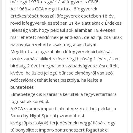
már egy 1970-es gyártású fegyver is C&R!
Az 1968-as GCA megtiltotta a lőfegyverek
értékesítését hosszú lőfegyverek esetében 18 év,
rövid lőfegyverek esetében 21 év alattiaknak. Érdekes
jelenség volt, hogy például sok államban 18 évesen
már lehetett rendőrnek jelentkezni, de az ifjú zsarunak
az anyukája vehette csak meg a pisztolyát.
Megtiltotta a jogszabály a lőfegyverek birtoklását
azok számára akiket szövetségi bíróság 1 évet, állami
bíróság 2 évet meghaladó szabadságvesztésre ítélt,
kívéve, ha üzleti jellegű bűncselekményről van szó.
Adócsalónak tehát lehet pisztolya, ha leülte a
büntetését.
Elmebetegek is kizárásra kerültek a fegyvertartásra
jogosultak köréből.
A GCA számos importtilalmat vezetett be, például a
Saturday Night Special (szombat esti
kivégzőpisztolyok) terjedésének meggátlására egy
túlbonyolított import-pontrendszert fogadtak el.