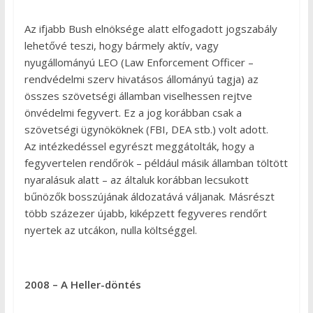
Az ifjabb Bush elnöksége alatt elfogadott jogszabály
lehetővé teszi, hogy bármely aktív, vagy
nyugállományú LEO (Law Enforcement Officer –
rendvédelmi szerv hivatásos állományú tagja) az
összes szövetségi államban viselhessen rejtve
önvédelmi fegyvert. Ez a jog korábban csak a
szövetségi ügynököknek (FBI, DEA stb.) volt adott.
Az intézkedéssel egyrészt meggátolták, hogy a
fegyvertelen rendőrök – például másik államban töltött
nyaralásuk alatt – az általuk korábban lecsukott
bűnözők bosszújának áldozatává váljanak. Másrészt
több százezer újabb, kiképzett fegyveres rendőrt
nyertek az utcákon, nulla költséggel.
2008 – A Heller-döntés