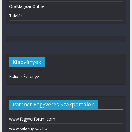
ÓraMagazinOnline
Túlélés
Kiadványok
Kaliber Évkönyv
Partner Fegyveres Szakportálok
www.fegyverforum.com
www.kalasnyikov.hu