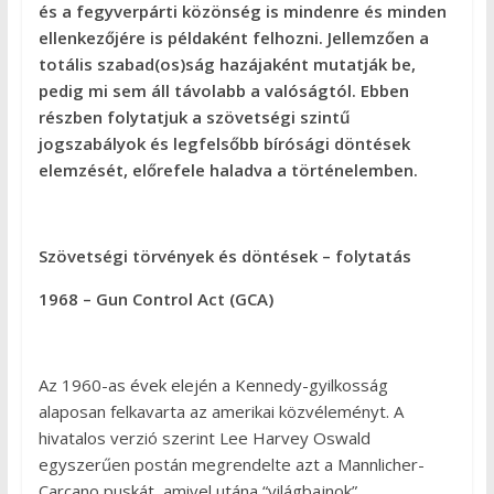
és a fegyverpárti közönség is mindenre és minden
ellenkezőjére is példaként felhozni. Jellemzően a
totális szabad(os)ság hazájaként mutatják be,
pedig mi sem áll távolabb a valóságtól. Ebben
részben folytatjuk a szövetségi szintű
jogszabályok és legfelsőbb bírósági döntések
elemzését, előrefele haladva a történelemben.
Szövetségi törvények és döntések – folytatás
1968 – Gun Control Act (GCA)
Az 1960-as évek elején a Kennedy-gyilkosság
alaposan felkavarta az amerikai közvéleményt. A
hivatalos verzió szerint Lee Harvey Oswald
egyszerűen postán megrendelte azt a Mannlicher-
Carcano puskát, amivel utána “világbajnok”