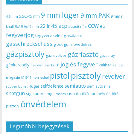
9 mm luger
9 mm PAK
5,56x45 mm
9 mm r
4,5 mm
ccw
45 acp
22 lr
eu
knall
9x19
9x19 mm
assault rifle
fegyverjog
gasalarm
fegyverviselés
gasschreckschuss
gumilövedékes
glock
gázpisztoly
gázriasztó
gázrevolver
gázspray
jog és fegyver
gépkarabély
kaliber
heckler und koch
Kaliber
pisztoly
pistol
revolver
magazin
non lethal
M1911
semiauto
selfdefence
Ruger
semiauto rifle
rubber bullet
shotgun
usa
sig sauer
smg
öntöltő karabély
öntöltő
umarex
önvédelem
pisztoly
Legutóbbi bejegyzések