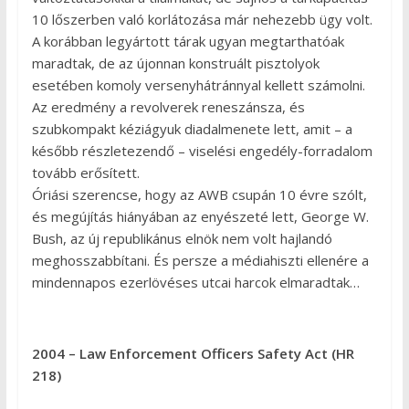
10 lőszerben való korlátozása már nehezebb ügy volt.
A korábban legyártott tárak ugyan megtarthatóak
maradtak, de az újonnan konstruált pisztolyok
esetében komoly versenyhátránnyal kellett számolni.
Az eredmény a revolverek reneszánsza, és
szubkompakt kéziágyuk diadalmenete lett, amit – a
később részletezendő – viselési engedély-forradalom
tovább erősített.
Óriási szerencse, hogy az AWB csupán 10 évre szólt,
és megújítás hiányában az enyészeté lett, George W.
Bush, az új republikánus elnök nem volt hajlandó
meghosszabbítani. És persze a médiahiszti ellenére a
mindennapos ezerlövéses utcai harcok elmaradtak…
2004 – Law Enforcement Officers Safety Act (HR
218)