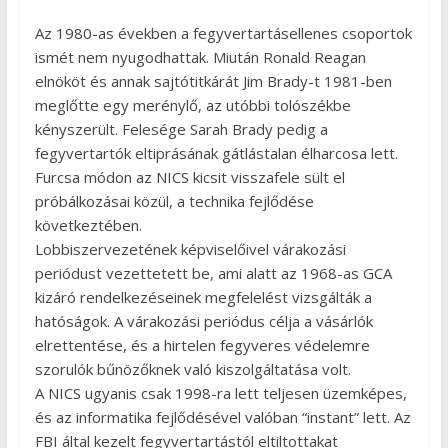
Az 1980-as években a fegyvertartásellenes csoportok
ismét nem nyugodhattak. Miután Ronald Reagan
elnököt és annak sajtótitkárát Jim Brady-t 1981-ben
meglőtte egy merénylő, az utóbbi tolószékbe
kényszerült. Felesége Sarah Brady pedig a
fegyvertartók eltiprásának gátlástalan élharcosa lett.
Furcsa módon az NICS kicsit visszafele sült el
próbálkozásai közül, a technika fejlődése
következtében.
Lobbiszervezetének képviselőivel várakozási
periódust vezettetett be, ami alatt az 1968-as GCA
kizáró rendelkezéseinek megfelelést vizsgálták a
hatóságok. A várakozási periódus célja a vásárlók
elrettentése, és a hirtelen fegyveres védelemre
szorulók bűnözőknek való kiszolgáltatása volt.
A NICS ugyanis csak 1998-ra lett teljesen üzemképes,
és az informatika fejlődésével valóban “instant” lett. Az
FBI által kezelt fegyvertartástól eltiltottakat