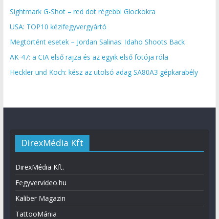
Sightmark G-Shot – red dot régebbi Glockokra
USA: TOP10 kézifegyvergyártó
Megtörtént esetek – Jordan Salinas: Idaho Shoots Back
AK-47: a CIA első rajza és az egyik első fotója róla
Heckler und Koch: kész az utolsó adag SA80A3 gépkarabély
DirexMédia Kft
DirexMédia Kft.
Fegyvervideo.hu
Kaliber Magazin
TattooMánia