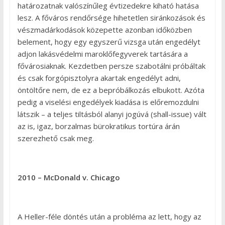
határozatnak valószínűleg évtizedekre kiható hatása
lesz. A főváros rendőrsége hihetetlen siránkozások és
vészmadárkodások közepette azonban időközben
belement, hogy egy egyszerű vizsga után engedélyt
adjon lakásvédelmi maroklőfegyverek tartására a
fővárosiaknak. Kezdetben persze szabotálni próbáltak
és csak forgópisztolyra akartak engedélyt adni,
öntöltőre nem, de ez a bepróbálkozás elbukott. Azóta
pedig a viselési engedélyek kiadása is előremozdulni
látszik – a teljes tiltásból alanyi jogúvá (shall-issue) vált
az is, igaz, borzalmas bürokratikus tortúra árán
szerezhető csak meg.
2010 – McDonald v. Chicago
A Heller-féle döntés után a probléma az lett, hogy az