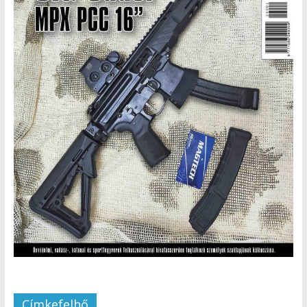
Címkefelhő