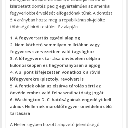
kihirdetett döntés pedig egyértelműen az amerikai
fegyverlobbi érvelését elfogadónak tűnik. A döntést
5:4 arányban hozta meg a republikánusok-jelölte
többségű bírói testület. Ez alapján:
1. A fegyvertartás egyéni alapjog
2. Nem köthető semmilyen milíciában vagy
fegyveres szervezetben való tagsághoz
3. A lőfegyverek tartása önvédelem céljára
különösképpen és hagyományosan alapjog
4. A 3. pont kifejezetten vonatkozik a rövid
lőfegyverekre (pisztoly, revolver) is
5. A fentiek okán az elzárva tárolás sérti az
önvédelemhez való felhasználhatóság jogát
6. Washington D. C. hatóságainak engedélyt kell
adniuk Hellernek maroklőfegyver önvédelmi célú
tartására
A Heller-ügyben hozott alapvető jelentőségű