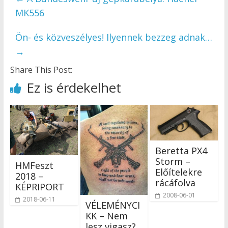
MK556
Ön- és közveszélyes! Ilyennek bezzeg adnak…
→
Share This Post:
Ez is érdekelhet
Beretta PX4
Storm –
HMFeszt
Előítelekre
2018 –
rácáfolva
KÉPRIPORT
2008-06-01
2018-06-11
VÉLEMÉNYCI
KK – Nem
lesz vigasz?