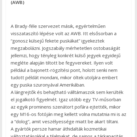
(AWB)
A Brady-féle szervezet másik, egyértelműen
visszataszító lépése volt az AWB. Itt elsősorban a
“gonosz külsejű fekete puskákat” igyekeztek
megzabolázni. Jogszabály mérhetetlen ostobaságát
jellemzi, hogy tényleg konkrét külső jegyek egyidejű
megléte alapján tiltott be fegyvereket. Ilyen volt
például a bajonett-rögzítési pont, holott senki nem
tudott példát mondani, mikor öltek utoljára embert
egy puska szuronyával Amerikában.
A lángrejtők és behajtható válltámaszok sem kerülték
el jogalkotó figyelmét. Igaz utóbb egy TV-műsorban
az egyik prominens szenátort pofára ejtették, mikor
egy M16-os fotóján meg kellett volna mutatnia mi is az
a “dolog”, amit veszélyessége miatt be akart tiltani.
A gyártók persze hamar áthidalták kozmetikai
változtatásokkal a tilalmakat, de sajnos a tárkapacitás