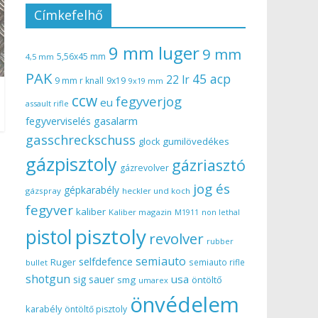
Címkefelhő
9 mm luger
9 mm
5,56x45 mm
4,5 mm
PAK
45 acp
22 lr
9 mm r knall
9x19
9x19 mm
ccw
fegyverjog
eu
assault rifle
gasalarm
fegyverviselés
gasschreckschuss
gumilövedékes
glock
gázpisztoly
gázriasztó
gázrevolver
jog és
gépkarabély
gázspray
heckler und koch
fegyver
kaliber
Kaliber magazin
non lethal
M1911
pisztoly
pistol
revolver
rubber
semiauto
selfdefence
Ruger
semiauto rifle
bullet
shotgun
usa
sig sauer
smg
öntöltő
umarex
önvédelem
karabély
öntöltő pisztoly