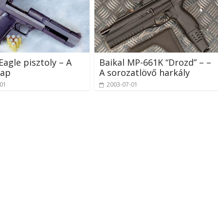
Eagle pisztoly – A
Baikal MP-661K “Drozd” – –
sap
A sorozatlövő harkály
-01
2003-07-01