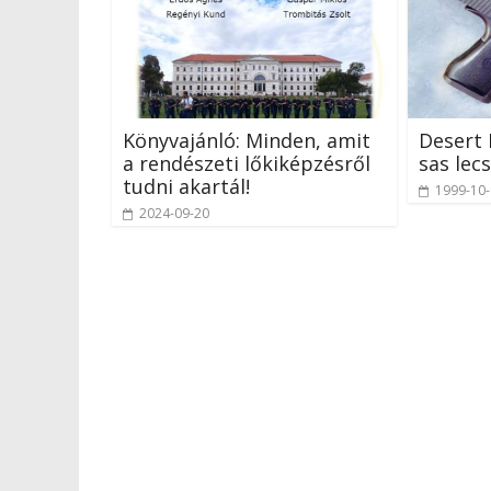
Könyvajánló: Minden, amit
Desert 
a rendészeti lőkiképzésről
sas lec
tudni akartál!
1999-10
2024-09-20