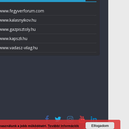
www.fegyverforum.com
www.kalasnyikov.hu
www.gazpisztoly.hu
www.kapszli.hu
www.vadasz-vilag.hu
Elfogadom
 használunk a jobb működésért.
További információk
tvédelmi tájékoztató
Média ajánlat
Előfizetés
Kapcsolat