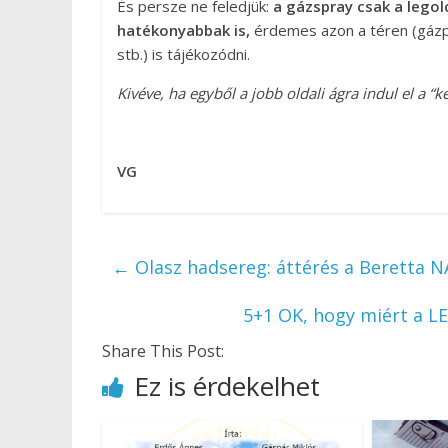
És persze ne feledjük:
a gázspray csak a legol
hatékonyabbak is,
érdemes azon a téren (gázpi
stb.) is tájékozódni.
Kivéve, ha egyből a jobb oldali ágra indul el a “k
VG
←
Olasz hadsereg: áttérés a Beretta 
5+1 OK, hogy miért a 
Share This Post:
Ez is érdekelhet