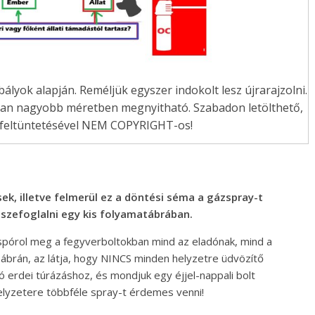
bályok alapján. Reméljük egyszer indokolt lesz újrarajzolni.
an nagyobb méretben megnyitható. Szabadon letölthető,
s feltüntetésével NEM COPYRIGHT-os!
ek, illetve felmerül ez a döntési séma a gázspray-t
összefoglalni egy kis folyamatábrában.
 spórol meg a fegyverboltokban mind az eladónak, mind a
z ábrán, az látja, hogy NINCS minden helyzetre üdvözítő
 erdei túrázáshoz, és mondjuk egy éjjel-nappali bolt
elyzetere többféle spray-t érdemes venni!