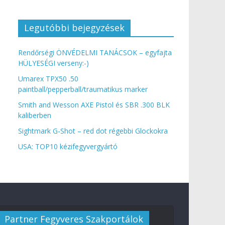
Legutóbbi bejegyzések
Rendőrségi ÖNVÉDELMI TANÁCSOK – egyfajta
HÜLYESÉGI verseny:-)
Umarex TPX50 .50
paintball/pepperball/traumatikus marker
Smith and Wesson AXE Pistol és SBR .300 BLK
kaliberben
Sightmark G-Shot – red dot régebbi Glockokra
USA: TOP10 kézifegyvergyártó
Partner Fegyveres Szakportálok