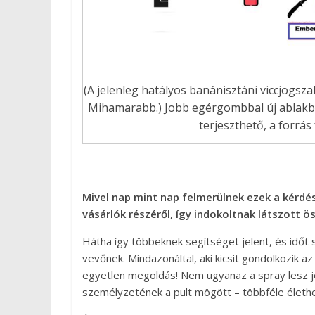
(A jelenleg hatályos banánisztáni viccjogsza
Mihamarabb.) Jobb egérgombbal új ablakb
terjeszthető, a forrá
Mivel nap mint nap felmerülnek ezek a kérdés
vásárlók részéről, így indokoltnak látszott 
Hátha így többeknek segítséget jelent, és időt
vevőnek. Mindazonáltal, aki kicsit gondolkozik a
egyetlen megoldás! Nem ugyanaz a spray lesz jó
személyzetének a pult mögött – többféle életh