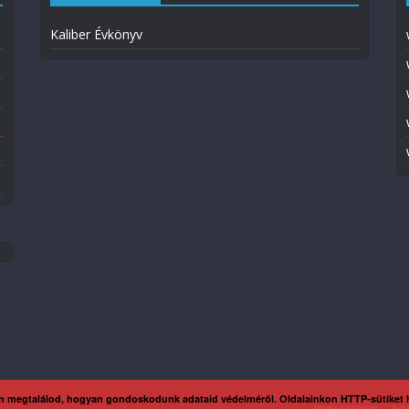
Kaliber Évkönyv
n megtalálod, hogyan gondoskodunk adataid védelméről. Oldalainkon HTTP-sütiket
Impresszum
Ada