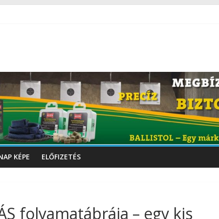
NAP KÉPE
ELŐFIZETÉS
 folyamatábrája – egy kis