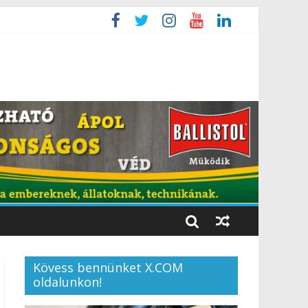
Kövess bennünket X.COM
oldalunkon!