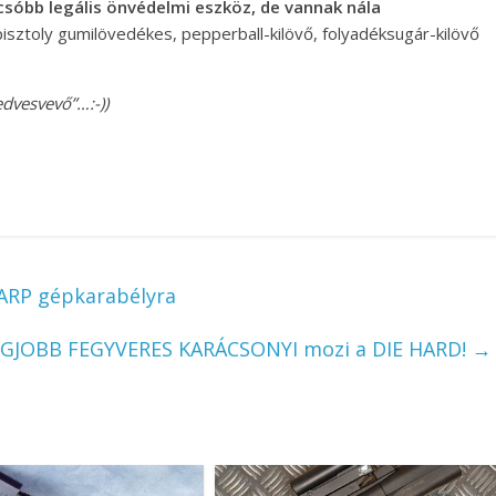
csóbb legális önvédelmi eszköz, de vannak nála
sztoly gumilövedékes, pepperball-kilövő, folyadéksugár-kilövő
edvesvevő”…:-))
NARP gépkarabélyra
LEGJOBB FEGYVERES KARÁCSONYI mozi a DIE HARD!
→