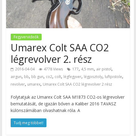
Fegyvervideók
Umarex Colt SAA CO2
légrevolver 2. rész
,
,
,
2016-04-04
4778 Views
177
4,5 mm
air pistol
,
,
,
,
,
,
,
,
airgun
bb
bb gun
co2
colt
légfegyver
légpisztoly
luftpistole
,
,
revolver
umarex
Umarex Colt SAA CO2 légrevolver 2 rész
Folytatjuk az Umarex Colt SAA M1873 CO2-os légrevolver
bemutatását, de igazán bőven a Kaliber 2016 TAVASZ
különszámában olvashatnak róla. A
Tudj meg többet!