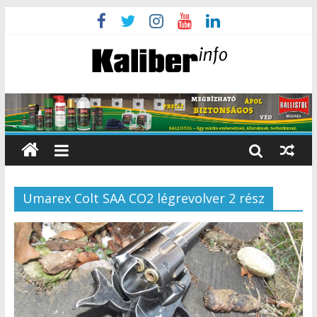
Umarex Colt SAA CO2 légrevolver 2 rész