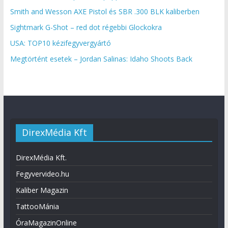
Smith and Wesson AXE Pistol és SBR .300 BLK kaliberben
Sightmark G-Shot – red dot régebbi Glockokra
USA: TOP10 kézifegyvergyártó
Megtörtént esetek – Jordan Salinas: Idaho Shoots Back
DirexMédia Kft
DirexMédia Kft.
Fegyvervideo.hu
Kaliber Magazin
TattooMánia
ÓraMagazinOnline