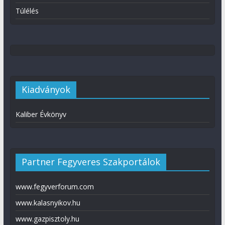
Túlélés
Kiadványok
Kaliber Évkönyv
Partner Fegyveres Szakportálok
www.fegyverforum.com
www.kalasnyikov.hu
www.gazpisztoly.hu