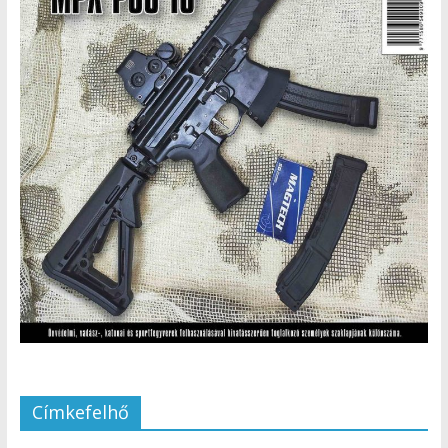
Címkefelhő