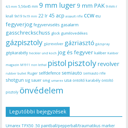
9 mm luger
9 mm PAK
5,56x45 mm
9 mm r
4,5 mm
ccw
45 acp
22 lr
eu
knall
9x19
9x19 mm
assault rifle
fegyverjog
gasalarm
fegyverviselés
gasschreckschuss
gumilövedékes
glock
gázpisztoly
gázriasztó
gázrevolver
gázspray
jog és fegyver
gépkarabély
kaliber
heckler und koch
Kaliber
pisztoly
pistol
revolver
magazin
non lethal
M1911
semiauto
selfdefence
Ruger
semiauto rifle
rubber bullet
shotgun
usa
sig sauer
smg
öntöltő karabély
öntöltő
umarex
önvédelem
pisztoly
Legutóbbi bejegyzések
Umarex TPX50 .50 paintball/pepperball/traumatikus marker