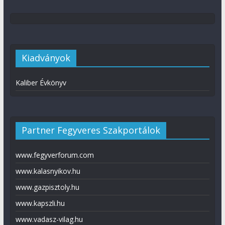
Kiadványok
Kaliber Évkönyv
Partner Fegyveres Szakportálok
www.fegyverforum.com
www.kalasnyikov.hu
www.gazpisztoly.hu
www.kapszli.hu
www.vadasz-vilag.hu