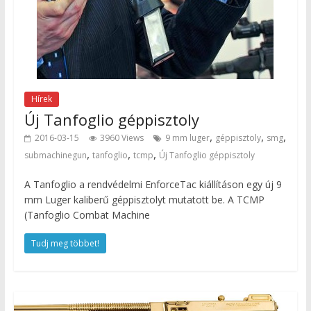
Hírek
Új Tanfoglio géppisztoly
,
,
,
2016-03-15
3960 Views
9 mm luger
géppisztoly
smg
,
,
,
submachinegun
tanfoglio
tcmp
Új Tanfoglio géppisztoly
A Tanfoglio a rendvédelmi EnforceTac kiállításon egy új 9
mm Luger kaliberű géppisztolyt mutatott be. A TCMP
(Tanfoglio Combat Machine
Tudj meg többet!