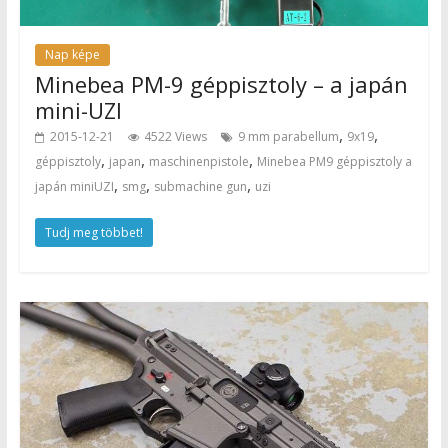
Nap képe
Minebea PM-9 géppisztoly – a japán
mini-UZI
,
,
2015-12-21
4522 Views
9 mm parabellum
9x19
,
,
,
géppisztoly
japan
maschinenpistole
Minebea PM9 géppisztoly a
,
,
,
japán miniUZI
smg
submachine gun
uzi
Tudj meg többet!