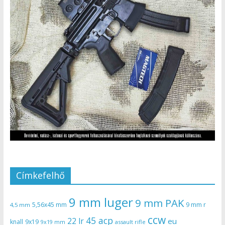
Címkefelhő
9 mm luger
9 mm PAK
5,56x45 mm
9 mm r
4,5 mm
ccw
45 acp
22 lr
eu
knall
9x19
9x19 mm
assault rifle