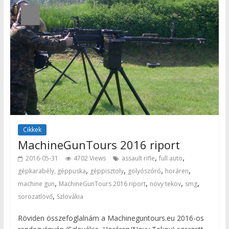
Cikkek
MachineGunTours 2016 riport
,
,
2016-05-31
4702 Views
assault rifle
full auto
,
,
,
,
gépkarabély, géppuska
géppisztoly
golyószóró
horáren
,
,
,
,
machine gun
MachineGunTours 2016 riport
novy tekov
smg
,
sorozatlövő
Szlovákia
Röviden összefoglalnám a Machineguntours.eu 2016-os