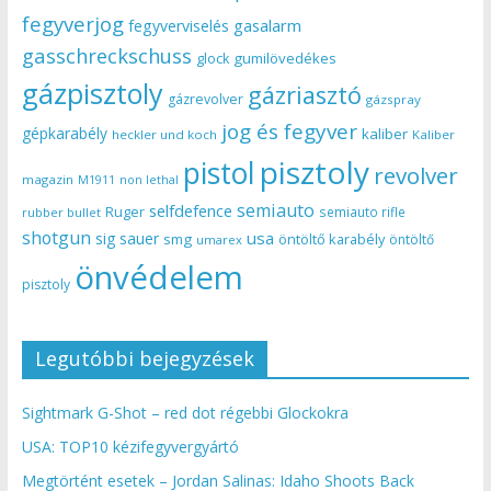
fegyverjog
gasalarm
fegyverviselés
gasschreckschuss
gumilövedékes
glock
gázpisztoly
gázriasztó
gázrevolver
gázspray
jog és fegyver
gépkarabély
kaliber
heckler und koch
Kaliber
pisztoly
pistol
revolver
magazin
non lethal
M1911
semiauto
selfdefence
Ruger
semiauto rifle
rubber bullet
shotgun
usa
sig sauer
smg
öntöltő karabély
öntöltő
umarex
önvédelem
pisztoly
Legutóbbi bejegyzések
Sightmark G-Shot – red dot régebbi Glockokra
USA: TOP10 kézifegyvergyártó
Megtörtént esetek – Jordan Salinas: Idaho Shoots Back