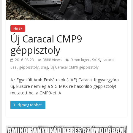
Hírek
Új Caracal CMP9
géppisztoly
,
,
2016-08-23
3888 Views
9 mm luger
9x19
caracal
,
,
,
uae
géppisztoly
smg
Új Caracal CMP9 géppisztoly
Az Egyesült Arab Emirátusok (UAE) Caracal fegyvergyára
új, külsőre némileg a SIG MPX-re hasonlító géppisztolyt
mutatott be, a CMP9-et. A
Tudj meg többet!