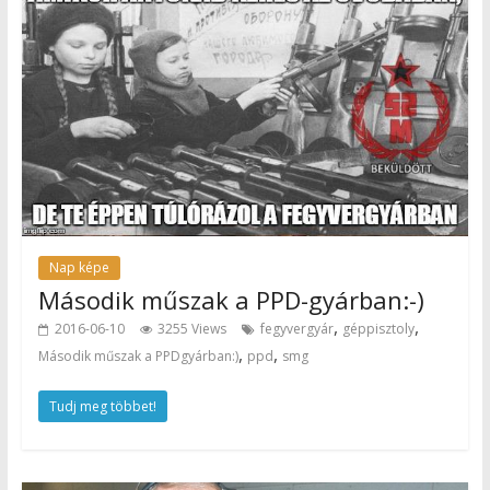
Nap képe
Második műszak a PPD-gyárban:-)
,
,
2016-06-10
3255 Views
fegyvergyár
géppisztoly
,
,
Második műszak a PPDgyárban:)
ppd
smg
Tudj meg többet!