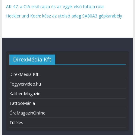
AK-47: a CIA első rajza és az egyik első fotója róla
Heckler und Koch: kész az utolsó adag SA80A3 gépkarabély
DirexMédia Kft
DirexMédia Kft.
Fegyvervideo.hu
Kaliber Magazin
TattooMánia
ÓraMagazinOnline
Túlélés