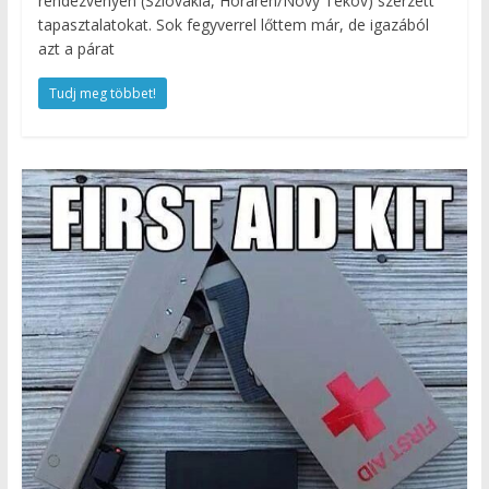
rendezvényén (Szlovákia, Horáren/Novy Tekov) szerzett
tapasztalatokat. Sok fegyverrel lőttem már, de igazából
azt a párat
Tudj meg többet!