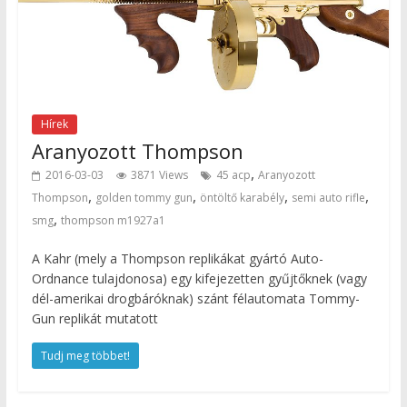
Hírek
Aranyozott Thompson
,
2016-03-03
3871 Views
45 acp
Aranyozott
,
,
,
,
Thompson
golden tommy gun
öntöltő karabély
semi auto rifle
,
smg
thompson m1927a1
A Kahr (mely a Thompson replikákat gyártó Auto-
Ordnance tulajdonosa) egy kifejezetten gyűjtőknek (vagy
dél-amerikai drogbáróknak) szánt félautomata Tommy-
Gun replikát mutatott
Tudj meg többet!