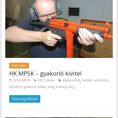
Nap képe
HK MP5K – gyakorló kivitel
,
,
2016-06-09
3615 Views
géppisztoly
heckler und koch
,
,
HK MP5K gyakorló kivitel
smg
training smg
Tudj meg többet!