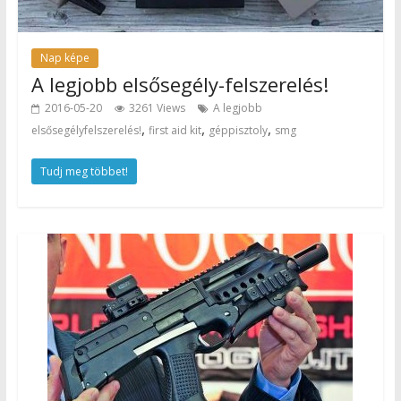
Nap képe
A legjobb elsősegély-felszerelés!
2016-05-20
3261 Views
A legjobb
,
,
,
elsősegélyfelszerelés!
first aid kit
géppisztoly
smg
Tudj meg többet!