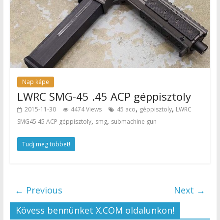
Nap képe
LWRC SMG-45 .45 ACP géppisztoly
,
,
2015-11-30
4474 Views
45 aco
géppisztoly
LWRC
,
,
SMG45 45 ACP géppisztoly
smg
submachine gun
Tudj meg többet!
← Previous
Next →
Kövess bennünket X.COM oldalunkon!