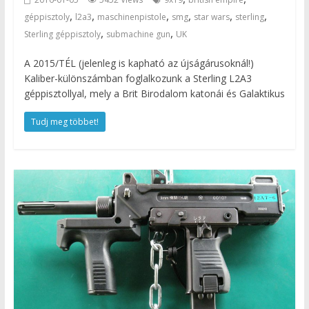
,
,
,
,
,
,
géppisztoly
l2a3
maschinenpistole
smg
star wars
sterling
,
,
Sterling géppisztoly
submachine gun
UK
A 2015/TÉL (jelenleg is kapható az újságárusoknál!)
Kaliber-különszámban foglalkozunk a Sterling L2A3
géppisztollyal, mely a Brit Birodalom katonái és Galaktikus
Tudj meg többet!