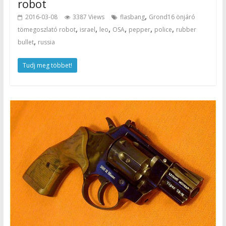
robot
,
2016-03-08
3387 Views
flasbang
Grond16 önjáró
,
,
,
,
,
,
tömegoszlató robot
israel
leo
OSA
pepper
police
rubber
,
bullet
russia
Tudj meg többet!