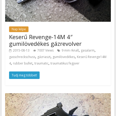
Nap képe
Keserű Revenge-14M 4″
gumilövedékes gázrevolver
,
,
2015-08-13
7007 Views
9 mm rknall
gasalarm
,
,
,
gasschreckschuss
gázriaszt
gumilövedékes
Keserű Revenge14M
,
,
,
4
rubber bullet
traumatic
traumatikus fegyver
Tudj meg többet!