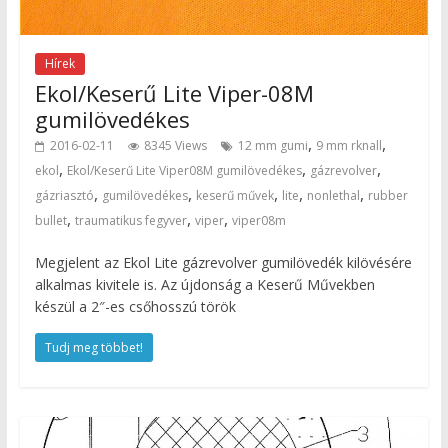
Hírek
Ekol/Keserű Lite Viper-08M
gumilövedékes
,
,
2016-02-11
8345 Views
12 mm gumi
9 mm rknall
,
,
,
ekol
Ekol/Keserű Lite Viper08M gumilövedékes
gázrevolver
,
,
,
,
,
gázriasztó
gumilövedékes
keserű művek
lite
nonlethal
rubber
,
,
,
bullet
traumatikus fegyver
viper
viper08m
Megjelent az Ekol Lite gázrevolver gumilövedék kilövésére
alkalmas kivitele is. Az újdonság a Keserű Művekben
készül a 2″-es csőhosszú török
Tudj meg többet!