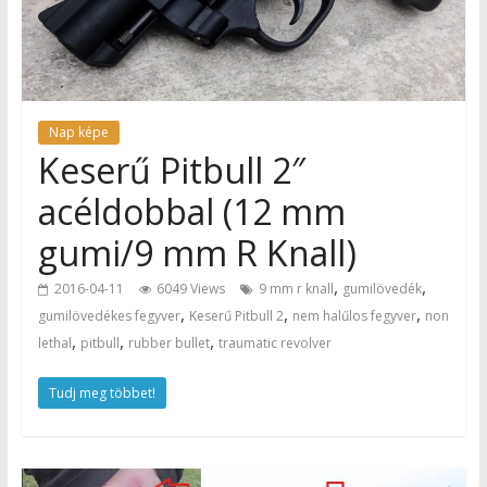
Nap képe
Keserű Pitbull 2″
acéldobbal (12 mm
gumi/9 mm R Knall)
,
,
2016-04-11
6049 Views
9 mm r knall
gumilövedék
,
,
,
gumilövedékes fegyver
Keserű Pitbull 2
nem halűlos fegyver
non
,
,
,
lethal
pitbull
rubber bullet
traumatic revolver
Tudj meg többet!