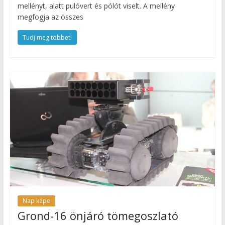
mellényt, alatt pulóvert és pólót viselt. A mellény
megfogja az összes
Tudj meg többet!
Nap képe
Grond-16 önjáró tömegoszlató