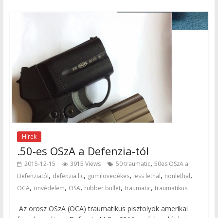
Hírek
.50-es OSzA a Defenzia-tól
,
2015-12-15
3915 Views
50 traumatic
50es OSzA a
,
,
,
,
,
Defenziatól
defenzia llc
gumilövedékes
less lethal
nonlethal
,
,
,
,
,
OCA
önvédelem
OSA
rubber bullet
traumatic
traumatikus
Az orosz OSzA (OCA) traumatikus pisztolyok amerikai