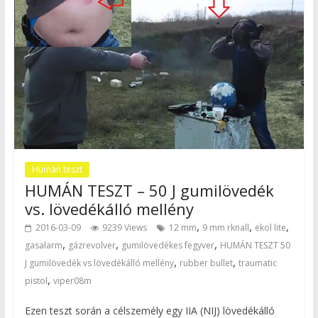
Humán teszt
HUMÁN TESZT – 50 J gumilövedék
vs. lövedékálló mellény
,
,
,
2016-03-09
9239 Views
12 mm
9 mm rknall
ekol lite
,
,
,
gasalarm
gázrevolver
gumilövedékes fegyver
HUMÁN TESZT 50
,
,
J gumilövedék vs lövedékálló mellény
rubber bullet
traumatic
,
pistol
viper08m
Ezen teszt során a célszemély egy IIA (NIJ) lövedékálló