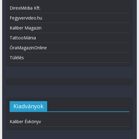
DirexMédia Kft.
Fegyvervideo.hu
Kaliber Magazin
TattooMánia
ÓraMagazinOnline
Túlélés
Kiadványok
Kaliber Évkönyv