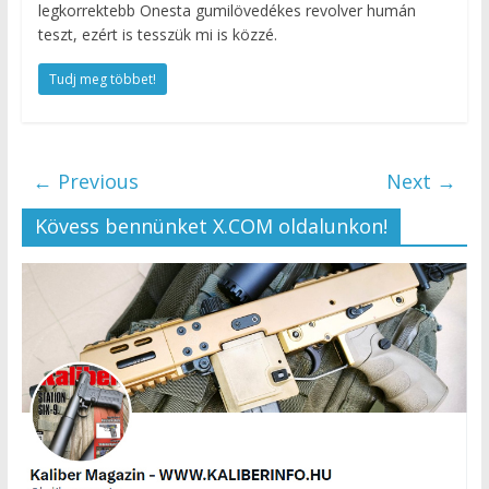
legkorrektebb Onesta gumilövedékes revolver humán
teszt, ezért is tesszük mi is közzé.
Tudj meg többet!
← Previous
Next →
Kövess bennünket X.COM oldalunkon!