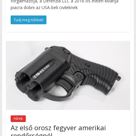
forgalmazója, a Defenzia LLC a 2016-os évben kívánja
piacra dobni az USA-beli civileknek
Tudj meg többet!
Hírek
Az első orosz fegyver amerikai
rendőrségnél