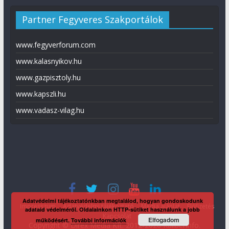
Partner Fegyveres Szakportálok
www.fegyverforum.com
www.kalasnyikov.hu
www.gazpisztoly.hu
www.kapszli.hu
www.vadasz-vilag.hu
Adatvédelmi tájékoztatónkban megtalálod, hogyan gondoskodunk
Impresszum
Adatvédelmi tájékoztató
Média ajánlat
Előfizetés
adataid védelméről. Oldalainkon HTTP-sütiket használunk a jobb
Kapcsolat
Elfogadom
működésért.
További információk
Copyright © Direx Média Kft. 2012-2026
KaliberInfo
.