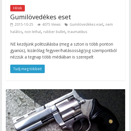
Hírek
Gumilövedékes eset
,
2015-10-25
4075 Views
Gumilövedékes eset
nem
,
,
,
halálos
non lethal
rubber bullet
traumatikus
NE kezdjünk politizálásba (meg a sztori is több ponton
gyanús), kizárólag fegyver/hatásosság/jog szempontból
nézzük a tegnap több médiában is szerepelt
Tudj meg többet!