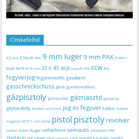
Címkefelhő
9 mm luger
9 mm PAK
5,56x45 mm
9 mm r
4,5 mm
ccw
45 acp
22 lr
eu
knall
9x19
9x19 mm
assault rifle
fegyverjog
gasalarm
fegyverviselés
gasschreckschuss
gumilövedékes
glock
gázpisztoly
gázriasztó
gázrevolver
gázspray
jog és fegyver
gépkarabély
kaliber
heckler und koch
Kaliber
pisztoly
pistol
revolver
magazin
non lethal
M1911
semiauto
selfdefence
Ruger
semiauto rifle
rubber bullet
shotgun
usa
sig sauer
smg
öntöltő karabély
öntöltő
umarex