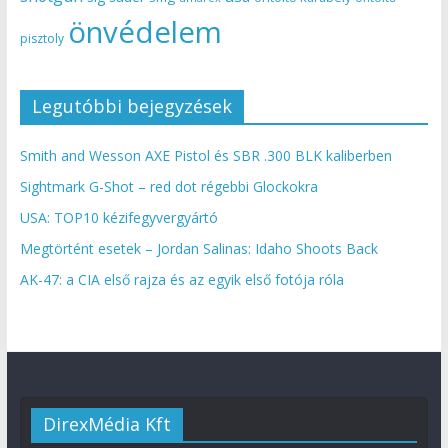
önvédelem
pisztoly
Legutóbbi bejegyzések
Smith and Wesson AXE Pistol és SBR .300 BLK kaliberben
Sightmark G-Shot – red dot régebbi Glockokra
USA: TOP10 kézifegyvergyártó
Megtörtént esetek – Jordan Salinas: Idaho Shoots Back
AK-47: a CIA első rajza és az egyik első fotója róla
DirexMédia Kft