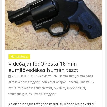
Humán teszt
Videóajánló: Onesta 18 mm
gumilövedékes humán teszt
,
,
2015-08-06
11242 Views
18 mm gumi
9 mm rknall
,
,
,
gumilövedékes fegyver
non lethal weapon
onesta
Onesta 18
,
,
,
mm gumilövedékes humán teszt
revolver
rubber bullet
,
traumatic gun
traumatikus fegyver
Az alább beágyazott (idén márciusi) videócska az eddigi