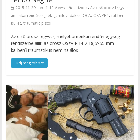
,
2015-11-29
4112 Views
arizona
Az első orosz fegyver
,
,
,
,
amerikai rendőrségnél
gumilövedákes
OCA
OSA PB4
rubber
,
bullet
traumatic pistol
Az első orosz fegyver, melyet amerikai rendőri egység
rendszerbe állít: az orosz OSzA PB4-2 18,5×55 mm
kaliberű traumatikus nem halálos
Tudj meg többet!