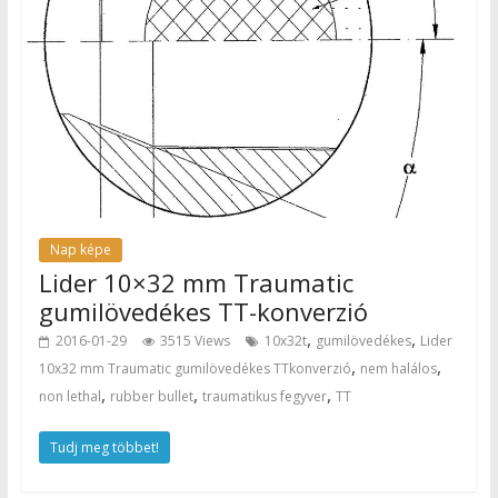
Nap képe
Lider 10×32 mm Traumatic
gumilövedékes TT-konverzió
,
,
2016-01-29
3515 Views
10x32t
gumilövedékes
Lider
,
,
10x32 mm Traumatic gumilövedékes TTkonverzió
nem halálos
,
,
,
non lethal
rubber bullet
traumatikus fegyver
TT
Tudj meg többet!