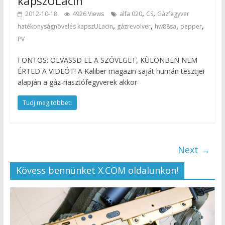
kapszULacin
,
,
2012-10-18
4926 Views
alfa 020
CS
Gázfegyver
,
,
,
,
hatékonyságnövelés kapszULacin
gázrevolver
hw88sa
pepper
PV
FONTOS: OLVASSD EL A SZÖVEGET, KÜLÖNBEN NEM
ÉRTED A VIDEÓT! A Kaliber magazin saját humán tesztjei
alapján a gáz-riasztófegyverek akkor
Tudj meg többet!
Next →
Kövess bennünket X.COM oldalunkon!