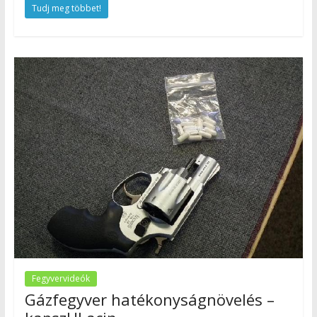
Tudj meg többet!
Fegyvervideók
Gázfegyver hatékonyságnövelés –