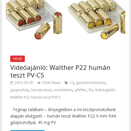
Hírek
Videóajánló: Walther P22 humán
teszt PV-CS
,
,
2015-03-05
5500 Views
CS
gasschreckschuss
,
,
,
,
,
gázpisztoly
humán teszt
önvédelem
pfeffer
PV
Videóajánló:
Walther P22 humán teszt PVCS
Tegnap találtam – lényegeében a mi tesztprotokollunk
alapján elvégzett – humán teszt Walther P22 9 mm PAK
gázpisztollyal, 45 mg PV