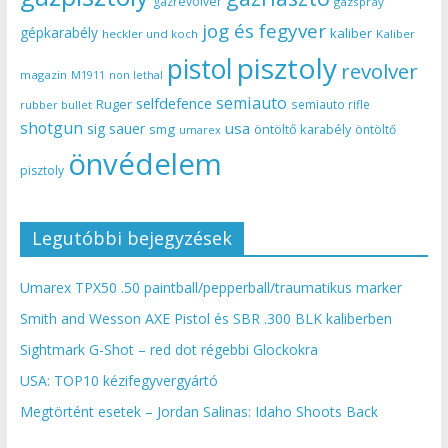
gázrevolver
gázspray
jog és fegyver
gépkarabély
kaliber
heckler und koch
Kaliber
pisztoly
pistol
revolver
magazin
non lethal
M1911
semiauto
selfdefence
Ruger
semiauto rifle
rubber bullet
shotgun
usa
sig sauer
smg
öntöltő karabély
öntöltő
umarex
önvédelem
pisztoly
Legutóbbi bejegyzések
Umarex TPX50 .50 paintball/pepperball/traumatikus marker
Smith and Wesson AXE Pistol és SBR .300 BLK kaliberben
Sightmark G-Shot – red dot régebbi Glockokra
USA: TOP10 kézifegyvergyártó
Megtörtént esetek – Jordan Salinas: Idaho Shoots Back