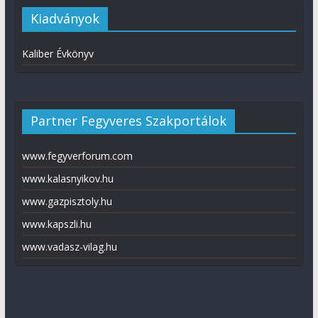
Kiadványok
Kaliber Évkönyv
Partner Fegyveres Szakportálok
www.fegyverforum.com
www.kalasnyikov.hu
www.gazpisztoly.hu
www.kapszli.hu
www.vadasz-vilag.hu