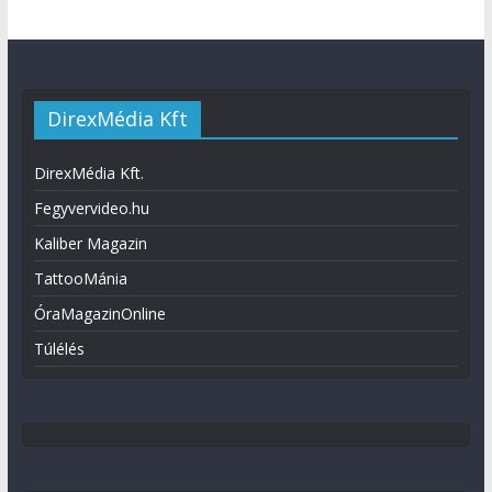
DirexMédia Kft
DirexMédia Kft.
Fegyvervideo.hu
Kaliber Magazin
TattooMánia
ÓraMagazinOnline
Túlélés