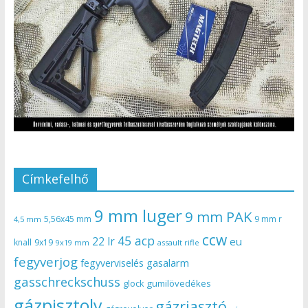
Címkefelhő
9 mm luger
9 mm PAK
5,56x45 mm
9 mm r
4,5 mm
ccw
45 acp
22 lr
eu
knall
9x19
9x19 mm
assault rifle
fegyverjog
gasalarm
fegyverviselés
gasschreckschuss
gumilövedékes
glock
gázpisztoly
gázriasztó