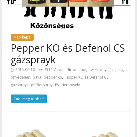
Nap képe
Pepper KO és Defenol CS
gázsprayk
,
,
,
2015-06-10
4515 Views
defenol
f w klever
gázspray
,
,
,
önvédelem
pava
pepper ko
Pepper KO és Defenol CS
,
,
,
gázsprayk
pfefferspray
PV
tierabwehr
Tudj meg többet!