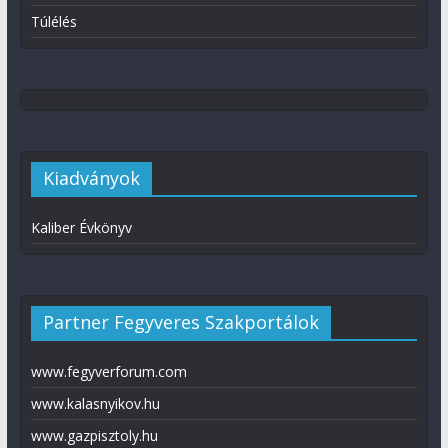
Túlélés
Kiadványok
Kaliber Évkönyv
Partner Fegyveres Szakportálok
www.fegyverforum.com
www.kalasnyikov.hu
www.gazpisztoly.hu