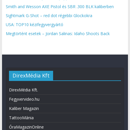
Smith and Wesson AXE Pistol és SBR .300 BLK kaliberben
Sightmark G-Shot – red dot régebbi Glockokra
USA: TOP10 kézifegyvergyártó
Megtörtént esetek – Jordan Salinas: Idaho Shoots Back
DirexMédia Kft
DirexMédia Kft.
Fegyvervideo.hu
Kaliber Magazin
TattooMánia
ÓraMagazinOnline