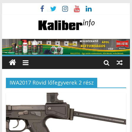
IWA2017 Rövid lőfegyverek 2 rész