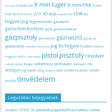
9 mm luger
9 mm PAK
5,56x45 mm
9 mm r
4,5 mm
ccw
45 acp
22 lr
eu
knall
9x19
9x19 mm
assault rifle
fegyverjog
gasalarm
fegyverviselés
gasschreckschuss
gumilövedékes
glock
gázpisztoly
gázriasztó
gázrevolver
gázspray
jog és fegyver
gépkarabély
kaliber
heckler und koch
Kaliber
pisztoly
pistol
revolver
magazin
non lethal
M1911
semiauto
selfdefence
Ruger
semiauto rifle
rubber bullet
shotgun
usa
sig sauer
smg
öntöltő karabély
öntöltő
umarex
önvédelem
pisztoly
Legutóbbi bejegyzések
Umarex TPX50 .50 paintball/pepperball/traumatikus marker