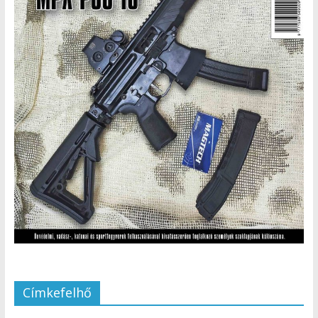
Címkefelhő