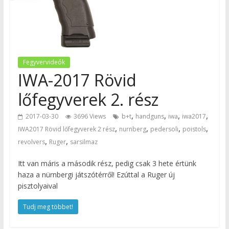
Fegyvervideók
IWA-2017 Rövid
lőfegyverek 2. rész
,
,
,
,
2017-03-30
3696 Views
b+t
handguns
iwa
iwa2017
,
,
,
,
IWA2017 Rövid lőfegyverek 2 rész
nurnberg
pedersoli
poistols
,
,
revolvers
Ruger
sarsilmaz
Itt van máris a második rész, pedig csak 3 hete értünk
haza a nürnbergi játszótérről! Ezúttal a Ruger új
pisztolyaival
Tudj meg többet!