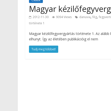
Cikkek
Magyar kézilőfegyverg
,
,
2012-11-30
9094 Views
danuvia
fég
fegyvert
története 1
Magyar kézilőfegyvergyártás története 1. Az alább
elhunyt. Így az életében publikációig el nem
Tudj meg többet!