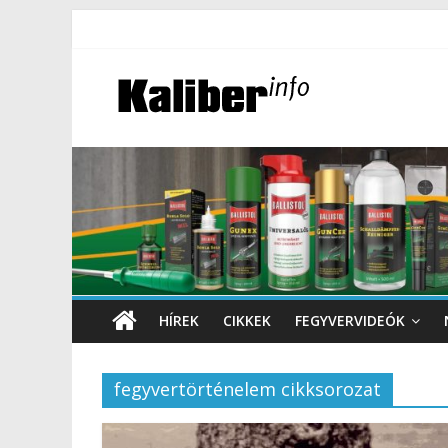
HÍREK
CIKKEK
FEGYVERVIDEÓK
fegyvertörténelem cikksorozat