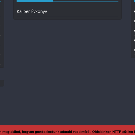
Kaliber Évkönyv
n megtalálod, hogyan gondoskodunk adataid védelméről. Oldalainkon HTTP-sütiket
Impresszum
Ada