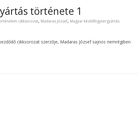
yártás története 1
,
,
örténelem cikksorozat
Madaras József
Magyar kézilőfegyvergyártás
 kezdődő cikksorozat szerzője, Madaras József sajnos nemrégiben