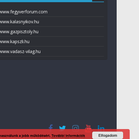
www.fegyverforum.com
www.kalasnyikov.hu
www.gazpisztoly.hu
www.kapszli.hu
www.vadasz-vilag.hu
Elfogadom
 használunk a jobb működésért.
További információk
tvédelmi tájékoztató
Média ajánlat
Előfizetés
Kapcsolat