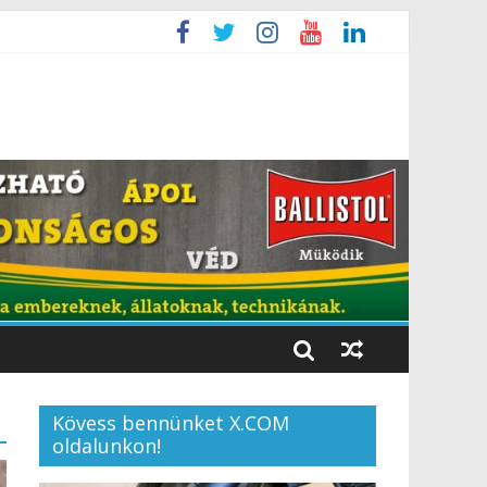
Kövess bennünket X.COM
oldalunkon!