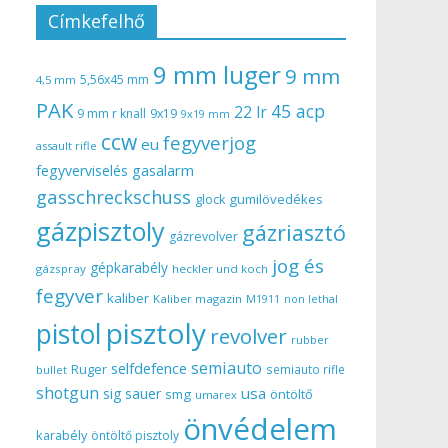
Címkefelhő
9 mm luger
9 mm
5,56x45 mm
4,5 mm
PAK
45 acp
22 lr
9 mm r knall
9x19
9x19 mm
ccw
fegyverjog
eu
assault rifle
gasalarm
fegyverviselés
gasschreckschuss
gumilövedékes
glock
gázpisztoly
gázriasztó
gázrevolver
jog és
gépkarabély
gázspray
heckler und koch
fegyver
kaliber
Kaliber magazin
non lethal
M1911
pisztoly
pistol
revolver
rubber
semiauto
selfdefence
Ruger
semiauto rifle
bullet
shotgun
usa
sig sauer
smg
öntöltő
umarex
önvédelem
karabély
öntöltő pisztoly