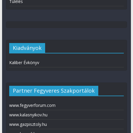
Túlélés
Kiadványok
Kaliber Évkönyv
Partner Fegyveres Szakportálok
www.fegyverforum.com
www.kalasnyikov.hu
www.gazpisztoly.hu