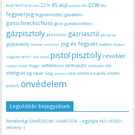
ccw
45 acp
22 lr
eu
knall
9x19
9x19 mm
assault rifle
fegyverjog
gasalarm
fegyverviselés
gasschreckschuss
gumilövedékes
glock
gázpisztoly
gázriasztó
gázrevolver
gázspray
jog és fegyver
gépkarabély
kaliber
heckler und koch
Kaliber
pisztoly
pistol
revolver
magazin
non lethal
M1911
semiauto
selfdefence
Ruger
semiauto rifle
rubber bullet
shotgun
usa
sig sauer
smg
öntöltő karabély
öntöltő
umarex
önvédelem
pisztoly
Legutóbbi bejegyzések
Rendőrségi ÖNVÉDELMI TANÁCSOK – egyfajta HÜLYESÉGI
verseny:-)