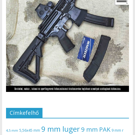
Címkefelhő
9 mm luger
9 mm PAK
5,56x45 mm
9 mm r
4,5 mm