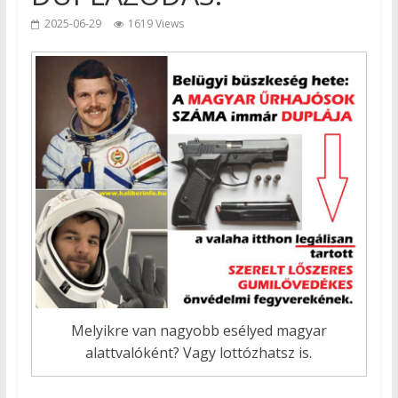
2025-06-29
1619 Views
Melyikre van nagyobb esélyed magyar
alattvalóként? Vagy lottózhatsz is.