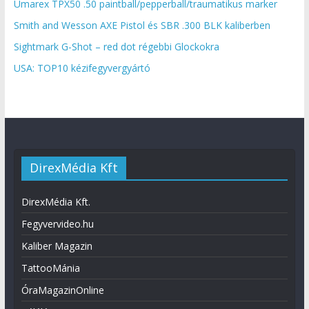
Umarex TPX50 .50 paintball/pepperball/traumatikus marker
Smith and Wesson AXE Pistol és SBR .300 BLK kaliberben
Sightmark G-Shot – red dot régebbi Glockokra
USA: TOP10 kézifegyvergyártó
DirexMédia Kft
DirexMédia Kft.
Fegyvervideo.hu
Kaliber Magazin
TattooMánia
ÓraMagazinOnline