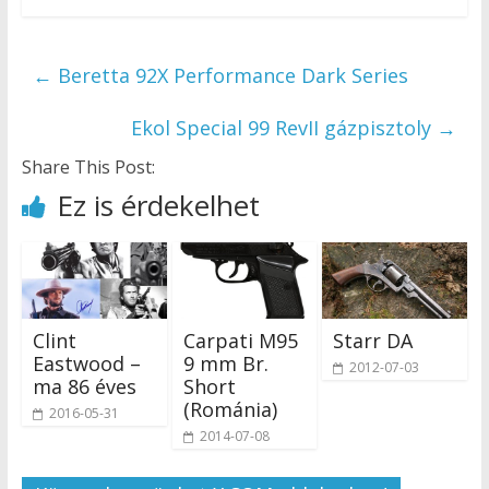
←
Beretta 92X Performance Dark Series
Ekol Special 99 RevII gázpisztoly
→
Share This Post:
Ez is érdekelhet
Clint
Carpati M95
Starr DA
Eastwood –
9 mm Br.
2012-07-03
ma 86 éves
Short
(Románia)
2016-05-31
2014-07-08