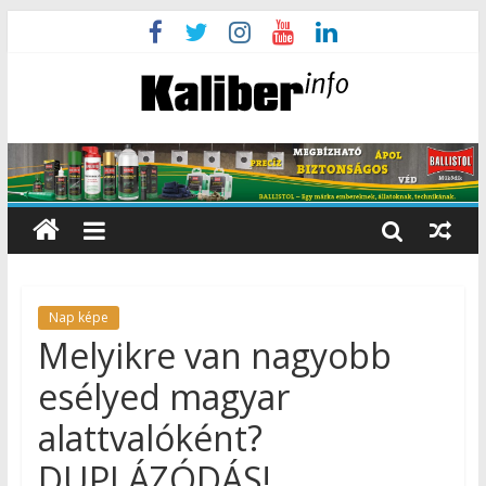
Nap képe
Melyikre van nagyobb
esélyed magyar
alattvalóként?
DUPLÁZÓDÁS!