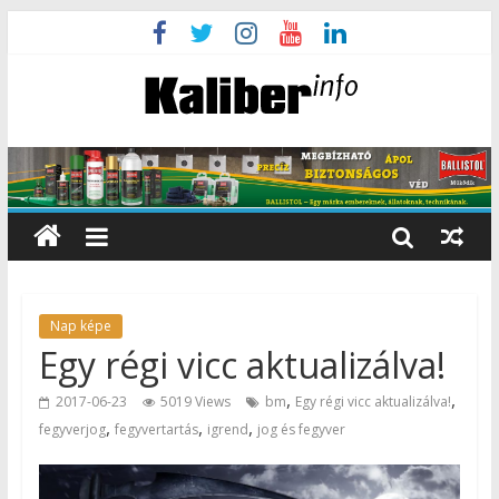
Nap képe
Egy régi vicc aktualizálva!
,
,
2017-06-23
5019 Views
bm
Egy régi vicc aktualizálva!
,
,
,
fegyverjog
fegyvertartás
igrend
jog és fegyver