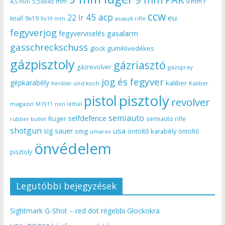
5,56x45 mm
9 mm r
4,5 mm
ccw
45 acp
22 lr
eu
knall
9x19
9x19 mm
assault rifle
fegyverjog
gasalarm
fegyverviselés
gasschreckschuss
gumilövedékes
glock
gázpisztoly
gázriasztó
gázrevolver
gázspray
jog és fegyver
gépkarabély
kaliber
heckler und koch
Kaliber
pisztoly
pistol
revolver
magazin
non lethal
M1911
semiauto
selfdefence
Ruger
semiauto rifle
rubber bullet
shotgun
usa
sig sauer
smg
öntöltő karabély
öntöltő
umarex
önvédelem
pisztoly
Legutóbbi bejegyzések
Sightmark G-Shot – red dot régebbi Glockokra