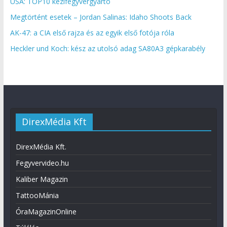
USA: TOP10 kézifegyvergyártó
Megtörtént esetek – Jordan Salinas: Idaho Shoots Back
AK-47: a CIA első rajza és az egyik első fotója róla
Heckler und Koch: kész az utolsó adag SA80A3 gépkarabély
DirexMédia Kft
DirexMédia Kft.
Fegyvervideo.hu
Kaliber Magazin
TattooMánia
ÓraMagazinOnline