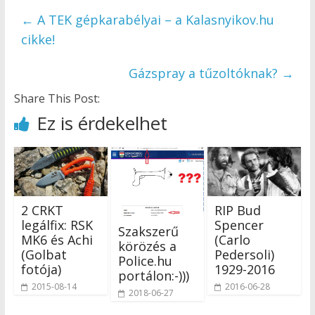
←
A TEK gépkarabélyai – a Kalasnyikov.hu
cikke!
Gázspray a tűzoltóknak?
→
Share This Post:
Ez is érdekelhet
2 CRKT
RIP Bud
legálfix: RSK
Spencer
Szakszerű
MK6 és Achi
(Carlo
körözés a
(Golbat
Pedersoli)
Police.hu
fotója)
1929-2016
portálon:-)))
2015-08-14
2016-06-28
2018-06-27