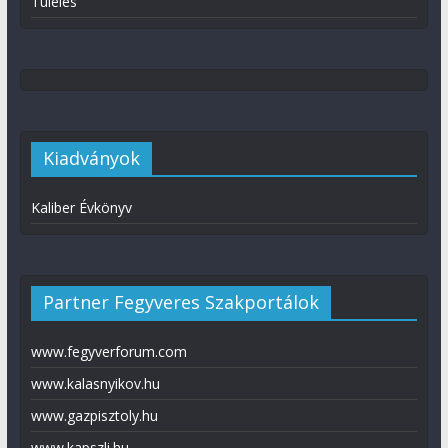
Túlélés
Kiadványok
Kaliber Évkönyv
Partner Fegyveres Szakportálok
www.fegyverforum.com
www.kalasnyikov.hu
www.gazpisztoly.hu
www.kapszli.hu