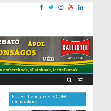
Kövess bennünket X.COM
oldalunkon!