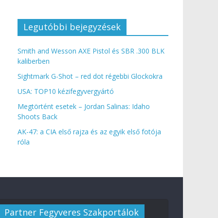
Legutóbbi bejegyzések
Smith and Wesson AXE Pistol és SBR .300 BLK
kaliberben
Sightmark G-Shot – red dot régebbi Glockokra
USA: TOP10 kézifegyvergyártó
Megtörtént esetek – Jordan Salinas: Idaho
Shoots Back
AK-47: a CIA első rajza és az egyik első fotója
róla
Partner Fegyveres Szakportálok