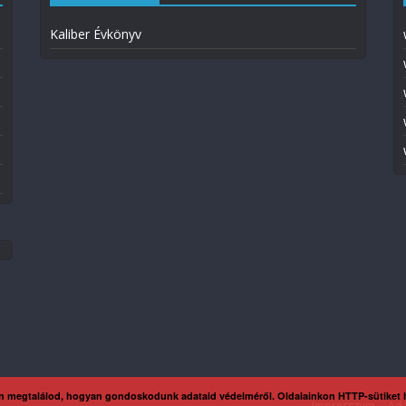
Kaliber Évkönyv
n megtalálod, hogyan gondoskodunk adataid védelméről. Oldalainkon HTTP-sütiket
Impresszum
Ada