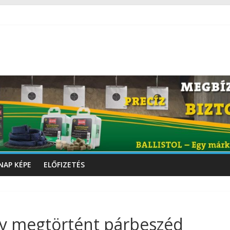
NAP KÉPE
ELŐFIZETÉS
gy megtörtént párbeszéd