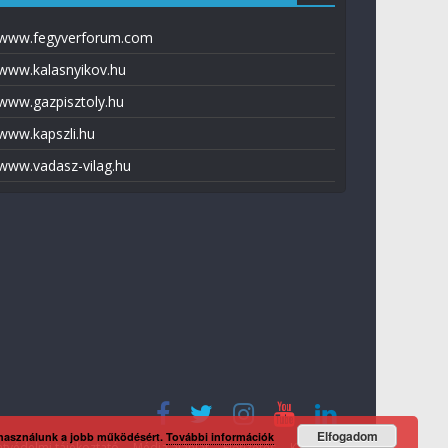
www.fegyverforum.com
www.kalasnyikov.hu
www.gazpisztoly.hu
www.kapszli.hu
www.vadasz-vilag.hu
Elfogadom
 használunk a jobb működésért.
További információk
tvédelmi tájékoztató
Média ajánlat
Előfizetés
Kapcsolat