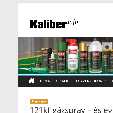
HÍREK
CIKKEK
FEGYVERVIDEÓK
Nap képe
121kf gázspray – és e