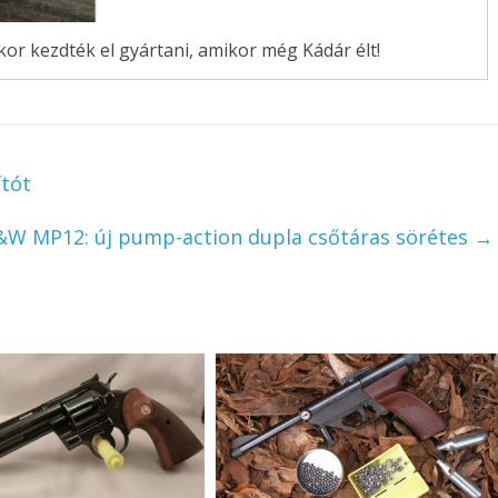
kor kezdték el gyártani, amikor még Kádár élt!
ítót
&W MP12: új pump-action dupla csőtáras sörétes
→