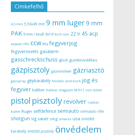
Címkefelhő
9 mm luger
9 mm
5,56x45 mm
4,5 mm
PAK
45 acp
22 lr
9 mm r knall
9x19
9x19 mm
ccw
fegyverjog
eu
assault rifle
gasalarm
fegyverviselés
gasschreckschuss
gumilövedékes
glock
gázpisztoly
gázriasztó
gázrevolver
jog és
gépkarabély
gázspray
heckler und koch
fegyver
kaliber
Kaliber magazin
non lethal
M1911
pisztoly
pistol
revolver
rubber
semiauto
selfdefence
Ruger
semiauto rifle
bullet
shotgun
usa
sig sauer
smg
öntöltő
umarex
önvédelem
karabély
öntöltő pisztoly