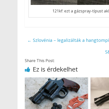
121kf: ezt a gázspray-típust ak
←
Szlovénia – legalizálták a hangtomp
S
Share This Post:
Ez is érdekelhet