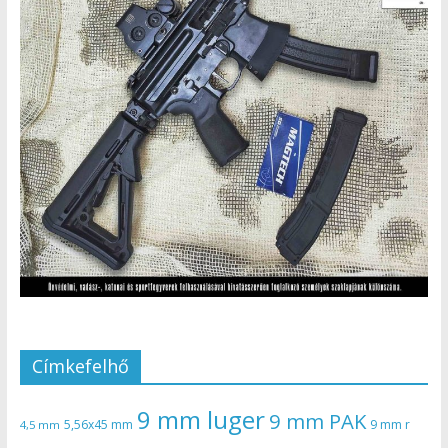
Címkefelhő
9 mm luger
9 mm PAK
5,56x45 mm
9 mm r
4,5 mm