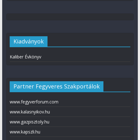
Kiadványok
Kaliber Évkönyv
Partner Fegyveres Szakportálok
www.fegyverforum.com
www.kalasnyikov.hu
www.gazpisztoly.hu
www.kapszli.hu