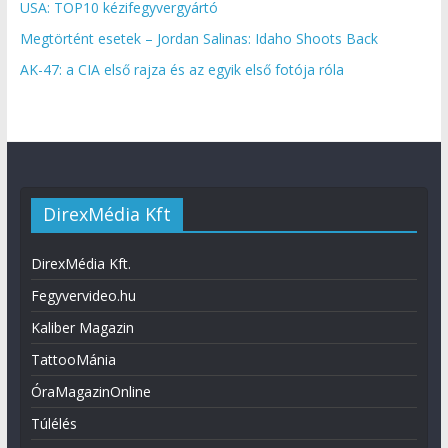
USA: TOP10 kézifegyvergyártó
Megtörtént esetek – Jordan Salinas: Idaho Shoots Back
AK-47: a CIA első rajza és az egyik első fotója róla
DirexMédia Kft
DirexMédia Kft.
Fegyvervideo.hu
Kaliber Magazin
TattooMánia
ÓraMagazinOnline
Túlélés