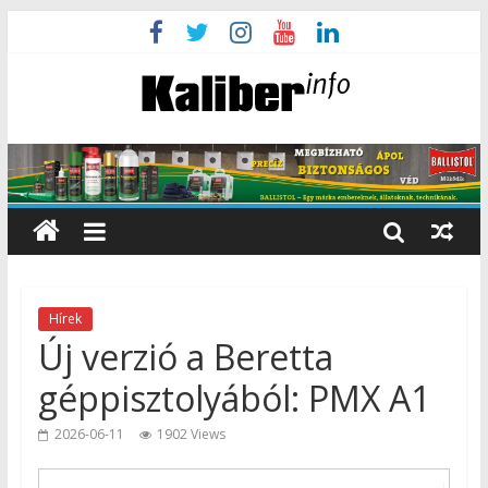
Hírek
Új verzió a Beretta
géppisztolyából: PMX A1
2026-06-11
1902 Views