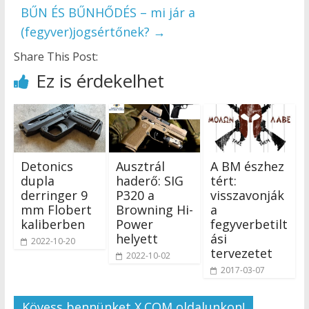
BŰN ÉS BŰNHŐDÉS – mi jár a
(fegyver)jogsértőnek?
→
Share This Post:
Ez is érdekelhet
Detonics
Ausztrál
A BM észhez
dupla
haderő: SIG
tért:
derringer 9
P320 a
visszavonják
mm Flobert
Browning Hi-
a
kaliberben
Power
fegyverbetilt
helyett
ási
2022-10-20
tervezetet
2022-10-02
2017-03-07
Kövess bennünket X.COM oldalunkon!