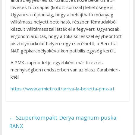
ahol az egyes- és sorozatlövés közé bekerült a 3-
lövéses tűzcsapás (kötött sorozat) lehetősége is.
Ugyancsak újdonság, hogy a behajtható műanyag
válltámasz helyett betolható, részben fémrudakból
készült válltámasszal látták el a fegyvert. Ugyancsak
ergonómiai újítás, hogy a tokalsórésszel egybeöntött
pisztolymarkolat helyére egy cserélhető, a Beretta
NAP gépkarabélyokéval kompatibilis egység került.
A PMX alapmodellje egyébként már tízezres
mennyiségben rendszerben van az olasz Carabinieri-
knél.
https://www.armietiro.it/arriva-la-beretta-pmx-a1
←
Szuperkompakt Derya magnum-puska:
RANX