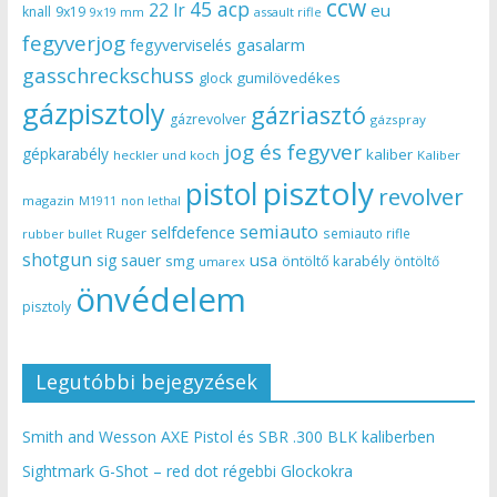
ccw
45 acp
22 lr
eu
knall
9x19
9x19 mm
assault rifle
fegyverjog
gasalarm
fegyverviselés
gasschreckschuss
gumilövedékes
glock
gázpisztoly
gázriasztó
gázrevolver
gázspray
jog és fegyver
gépkarabély
kaliber
heckler und koch
Kaliber
pisztoly
pistol
revolver
magazin
non lethal
M1911
semiauto
selfdefence
Ruger
semiauto rifle
rubber bullet
shotgun
usa
sig sauer
smg
öntöltő karabély
öntöltő
umarex
önvédelem
pisztoly
Legutóbbi bejegyzések
Smith and Wesson AXE Pistol és SBR .300 BLK kaliberben
Sightmark G-Shot – red dot régebbi Glockokra