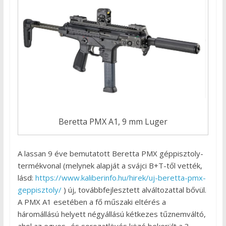
Beretta PMX A1, 9 mm Luger
A lassan 9 éve bemutatott Beretta PMX géppisztoly-
termékvonal (melynek alapját a svájci B+T-től vették,
lásd:
https://www.kaliberinfo.hu/hirek/uj-beretta-pmx-
geppisztoly/
) új, továbbfejlesztett alváltozattal bővül.
A PMX A1 esetében a fő műszaki eltérés a
háromállású helyett négyállású kétkezes tűznemváltó,