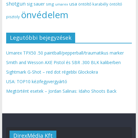
shotgun
usa
sig sauer
smg
öntöltő karabély
öntöltő
umarex
önvédelem
pisztoly
Legutóbbi bejegyzések
Umarex TPX50 .50 paintball/pepperball/traumatikus marker
Smith and Wesson AXE Pistol és SBR .300 BLK kaliberben
Sightmark G-Shot – red dot régebbi Glockokra
USA: TOP10 kézifegyvergyártó
Megtörtént esetek – Jordan Salinas: Idaho Shoots Back
DirexMédia Kft