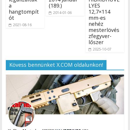
a
(189.)
LYES
hangtompít
12,7×114
2014-01-06
ót
mm-es
nehéz
2021-08-16
mesterlövés
zfegyver-
lőszer
2025-10-07
Kövess bennünket X.COM oldalunkon!