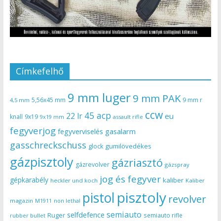
Címkefelhő
9 mm luger
9 mm PAK
5,56x45 mm
9 mm r
4,5 mm
ccw
45 acp
22 lr
eu
knall
9x19
9x19 mm
assault rifle
fegyverjog
gasalarm
fegyverviselés
gasschreckschuss
gumilövedékes
glock
gázpisztoly
gázriasztó
gázrevolver
gázspray
jog és fegyver
gépkarabély
kaliber
heckler und koch
Kaliber
pisztoly
pistol
revolver
magazin
non lethal
M1911
semiauto
selfdefence
Ruger
semiauto rifle
rubber bullet