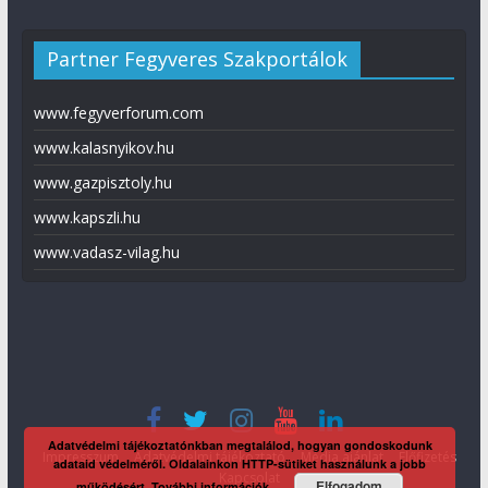
Partner Fegyveres Szakportálok
www.fegyverforum.com
www.kalasnyikov.hu
www.gazpisztoly.hu
www.kapszli.hu
www.vadasz-vilag.hu
Adatvédelmi tájékoztatónkban megtalálod, hogyan gondoskodunk
Impresszum
Adatvédelmi tájékoztató
Média ajánlat
Előfizetés
adataid védelméről. Oldalainkon HTTP-sütiket használunk a jobb
Kapcsolat
Elfogadom
működésért.
További információk