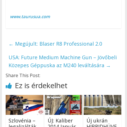
www.taurusua.com
←
Megújult: Blaser R8 Professional 2.0
USA: Future Medium Machine Gun – Jövőbeli
Közepes Géppuska az M240 leváltására
→
Share This Post:
Ez is érdekelhet
Szlovénia –
ÚJ: Kaliber
Új ukrán
legalizálták
2014 Január
HIBRIDHÜVE