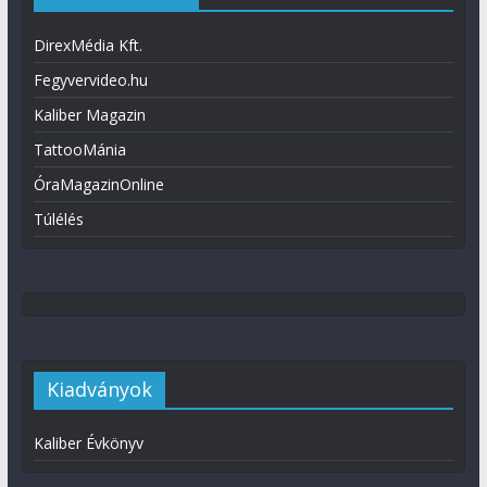
DirexMédia Kft.
Fegyvervideo.hu
Kaliber Magazin
TattooMánia
ÓraMagazinOnline
Túlélés
Kiadványok
Kaliber Évkönyv