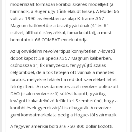
modernizált formában korábbi sikeres modelljeit (a
harmadik, a Ruger úgy tűnik elaludt kissé). A Model 66
volt az 1990-as években az alap K-frame .357
Magnum hatlövetűje a brazil gyártónak (4″ és 6″
csővel, állítható irányzékkal, famarkolattal), a most
bemutatott 66 COMBAT ennek utódja.
Az új önvédelmi revolvertípus könnyítetlen 7-lövetű
dobot kapott .38 Special/.357 Magnum kaliberben,
csőhossza 3″, fix irányzékos, fénygyűjtő szálas
célgömbbel, de a tok tetején ott vannak a menetes
furatok, melyekre felárért a red dot szereléket lehet
felrögzíteni. A rozsdamentes acél revolver polírozott
DAO (csak revolverező) sütést kapott, gyárilag
levágott kakasfelhúzó felülettel. Szembetűnő, hogy a
korábbi évek gyerekzárját is elhagyták. A revolver
gumi kombatmarkolata pedig a Hogue-tól származik.
A fegyver amerikai bolti ára 750-800 dollár közötti.