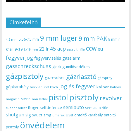
Címkefelhő
9 mm luger
9 mm PAK
5,56x45 mm
9 mm r
4,5 mm
ccw
45 acp
22 lr
eu
knall
9x19
9x19 mm
assault rifle
fegyverjog
gasalarm
fegyverviselés
gasschreckschuss
gumilövedékes
glock
gázpisztoly
gázriasztó
gázrevolver
gázspray
jog és fegyver
gépkarabély
kaliber
heckler und koch
Kaliber
pisztoly
pistol
revolver
magazin
non lethal
M1911
semiauto
selfdefence
Ruger
semiauto rifle
rubber bullet
shotgun
usa
sig sauer
smg
öntöltő karabély
öntöltő
umarex
önvédelem
pisztoly