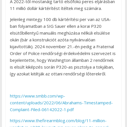
A 2022-től mostanáig tartó elsőfokú peres eljárásban
11 millió dollár kártérítést ítéltek meg számára.
Jelenleg mintegy 100 db kártérítési per van az USA-
ban folyamatban a SIG Sauer ellen a korai P320
elsütőbillentyű manuális meghúzása nélküli elsülése
okán (bár a konstrukciót azóta nyilvánvalóan
kijavították). 2024 november 21.-én pedig a Fraternal
Order of Police rendőrségi érdekvédelmi szervezet is
bejelentette, hogy Washington államban 2 rendőrnek
is elsült kiképzés során P320-as pisztolya a tokjában,
így azokat kitiltják az ottani rendőrségi lőterekről.
https://www.smbb.com/wp-
content/uploads/2022/06/Abrahams-Timestamped-
Complaint-Filed-06142022-1.pdf
https://www.thefirearmblog.com/blog/11-million-