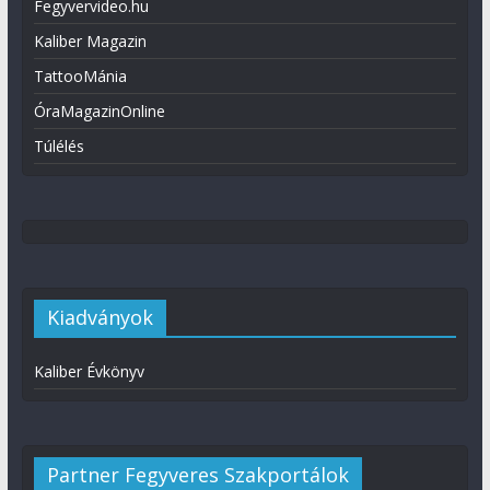
Fegyvervideo.hu
Kaliber Magazin
TattooMánia
ÓraMagazinOnline
Túlélés
Kiadványok
Kaliber Évkönyv
Partner Fegyveres Szakportálok