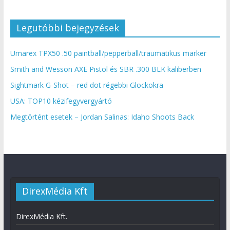
Legutóbbi bejegyzések
Umarex TPX50 .50 paintball/pepperball/traumatikus marker
Smith and Wesson AXE Pistol és SBR .300 BLK kaliberben
Sightmark G-Shot – red dot régebbi Glockokra
USA: TOP10 kézifegyvergyártó
Megtörtént esetek – Jordan Salinas: Idaho Shoots Back
DirexMédia Kft
DirexMédia Kft.