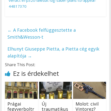
verdict-in-p320-lawsuit-sig-sauer-plans-to-appeal-
44817370
←
A Facebook felfüggesztette a
Smith&Wesson-t
Elhunyt Giuseppe Pietta, a Pietta cég egyik
alapítója
→
Share This Post:
Ez is érdekelhet
Prágai
Új
Molot: civil
fegyverboltr
traumatikus
Vintorez?