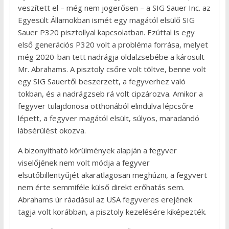
veszített el – még nem jogerősen – a SIG Sauer Inc. az
Egyesült Államokban ismét egy magától elsülő SIG
Sauer P320 pisztollyal kapcsolatban. Ezúttal is egy
első generációs P320 volt a probléma forrása, melyet
még 2020-ban tett nadrágja oldalzsebébe a károsult
Mr. Abrahams. A pisztoly csőre volt töltve, benne volt
egy SIG Sauertől beszerzett, a fegyverhez való
tokban, és a nadrágzseb rá volt cipzározva. Amikor a
fegyver tulajdonosa otthonából elindulva lépcsőre
lépett, a fegyver magától elsült, súlyos, maradandó
lábsérülést okozva.
A bizonyítható körülmények alapján a fegyver
viselőjének nem volt módja a fegyver
elsütőbillentyűjét akaratlagosan meghúzni, a fegyvert
nem érte semmiféle külső direkt erőhatás sem.
Abrahams úr ráadásul az USA fegyveres erejének
tagja volt korábban, a pisztoly kezelésére kiképezték.