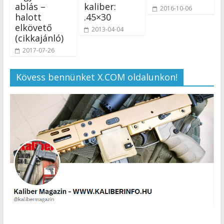
ablás –
kaliber:
2016-10-06
halott
.45×30
elkövető
2013-04-04
(cikkajánló)
2017-07-26
Kövess bennünket X.COM oldalunkon!