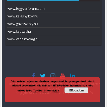
www.fegyverforum.com
www.kalasnyikov.hu
www.gazpisztoly.hu
www.kapszli.hu
www.vadasz-vilag.hu
Adatvédelmi tájékoztatónkban megtalálod, hogyan gondoskodunk
Impresszum
Adatvédelmi tájékoztató
Média ajánlat
Előfizetés
adataid védelméről. Oldalainkon HTTP-sütiket használunk a jobb
Kapcsolat
Elfogadom
működésért.
További információk
Copyright © Direx Média Kft. 2012-2026
KaliberInfo
.