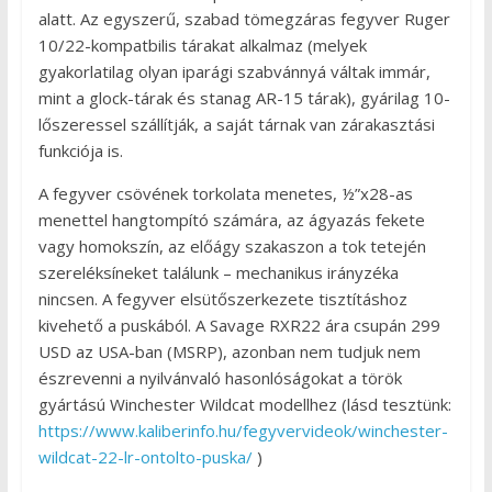
alatt. Az egyszerű, szabad tömegzáras fegyver Ruger
10/22-kompatbilis tárakat alkalmaz (melyek
gyakorlatilag olyan iparági szabvánnyá váltak immár,
mint a glock-tárak és stanag AR-15 tárak), gyárilag 10-
lőszeressel szállítják, a saját tárnak van zárakasztási
funkciója is.
A fegyver csövének torkolata menetes, ½”x28-as
menettel hangtompító számára, az ágyazás fekete
vagy homokszín, az előágy szakaszon a tok tetején
szereléksíneket találunk – mechanikus irányzéka
nincsen. A fegyver elsütőszerkezete tisztításhoz
kivehető a puskából. A Savage RXR22 ára csupán 299
USD az USA-ban (MSRP), azonban nem tudjuk nem
észrevenni a nyilvánvaló hasonlóságokat a török
gyártású Winchester Wildcat modellhez (lásd tesztünk:
https://www.kaliberinfo.hu/fegyvervideok/winchester-
wildcat-22-lr-ontolto-puska/
)