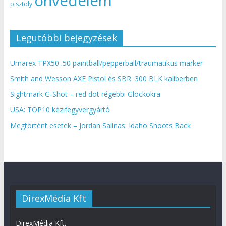
önvédelem
pisztoly
Legutóbbi bejegyzések
Umarex TPX50 .50 paintball/pepperball/traumatikus marker
Smith and Wesson AXE Pistol és SBR .300 BLK kaliberben
Sightmark G-Shot – red dot régebbi Glockokra
USA: TOP10 kézifegyvergyártó
Megtörtént esetek – Jordan Salinas: Idaho Shoots Back
DirexMédia Kft
DirexMédia Kft.