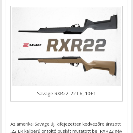
Savage RXR22 .22 LR, 10+1
Az amerikai Savage új, kifejezetten kedvezőre árazott
.22 LR kaliberű öntöltő puskát mutatott be, RXR22 név