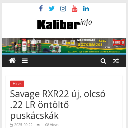
Hírek
Savage RXR22 új, olcsó
.22 LR öntöltő
puskácskák
2025-09-22
1108 Views