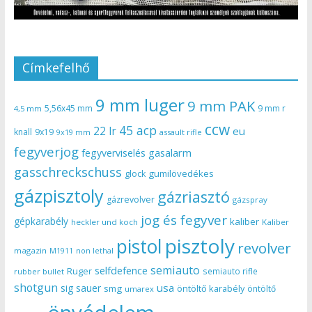
Címkefelhő
9 mm luger
9 mm PAK
5,56x45 mm
9 mm r
4,5 mm
ccw
45 acp
22 lr
eu
knall
9x19
9x19 mm
assault rifle
fegyverjog
gasalarm
fegyverviselés
gasschreckschuss
gumilövedékes
glock
gázpisztoly
gázriasztó
gázrevolver
gázspray
jog és fegyver
gépkarabély
kaliber
heckler und koch
Kaliber
pisztoly
pistol
revolver
magazin
non lethal
M1911
semiauto
selfdefence
Ruger
semiauto rifle
rubber bullet
shotgun
usa
sig sauer
smg
öntöltő karabély
öntöltő
umarex