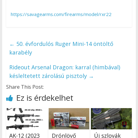
https://savagearms.com/firearms/model/rxr22
←
50. évfordulós Ruger Mini-14 öntöltő
karabély
Rideout Arsenal Dragon: karral (himbával)
késleltetett zárolású pisztoly
→
Share This Post:
Ez is érdekelhet
AK-12 (2023
Drónlövő
Új szlovák