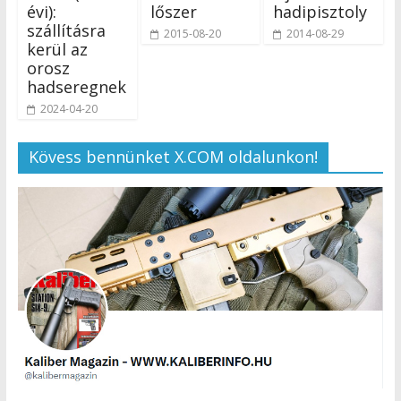
évi):
lőszer
hadipisztoly
szállításra
2015-08-20
2014-08-29
kerül az
orosz
hadseregnek
2024-04-20
Kövess bennünket X.COM oldalunkon!