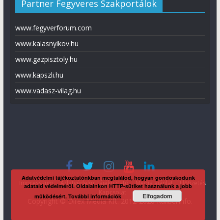
Partner Fegyveres Szakportálok
www.fegyverforum.com
www.kalasnyikov.hu
www.gazpisztoly.hu
www.kapszli.hu
www.vadasz-vilag.hu
Adatvédelmi tájékoztatónkban megtalálod, hogyan gondoskodunk
Impresszum
Adatvédelmi tájékoztató
Média ajánlat
Előfizetés
adataid védelméről. Oldalainkon HTTP-sütiket használunk a jobb
Kapcsolat
Elfogadom
működésért.
További információk
Copyright © Direx Média Kft. 2012-2026
KaliberInfo
.