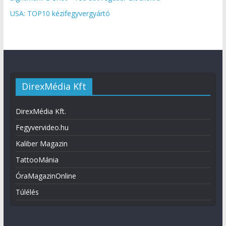
USA: TOP10 kézifegyvergyártó
DirexMédia Kft
DirexMédia Kft.
Fegyvervideo.hu
Kaliber Magazin
TattooMánia
ÓraMagazinOnline
Túlélés