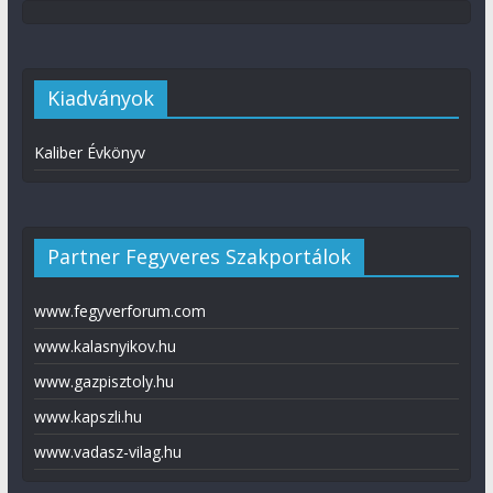
Kiadványok
Kaliber Évkönyv
Partner Fegyveres Szakportálok
www.fegyverforum.com
www.kalasnyikov.hu
www.gazpisztoly.hu
www.kapszli.hu
www.vadasz-vilag.hu