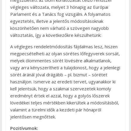
megszületett az ólom korlátozását célzó rendszer
végleges változata, melyet 3 hónapig az Európai
Parlament és a Tanács fog vizsgálni. A folyamatos
egyeztetés, illetve a jelentős módosításoknak
köszönhetően nem várható a szövegen nagyobb
változtatás, így a következőkre készülhetünk:
A végleges rendeletmódosítás fájdalmas lesz, hiszen
megpecsételheti az olyan sörétes lőfegyverek sorsát,
melyek ólommentes sörét lövésére alkalmatlanok,
vagy arra kényszerítheti a tulajdonost, hogy a jelenlegi
sörét áránál jóval drágább – pl. bizmut – sörétet
használjon. Ismerve az eredeti tervet, ugyanakkor ki
kell jelentsük, hogy a szakmai szervezetek komoly
eredményt értek el azzal, hogy a golyós lőszerek
lövedékei teljes mértékben kikerültek a módosításból,
valamint a türelmi idők a kezdeti pár hónapról
jelentősen megnőttek.
Pozitívumok: