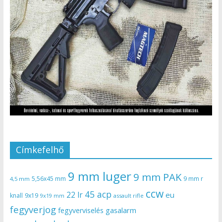
Címkefelhő
9 mm luger
9 mm PAK
5,56x45 mm
9 mm r
4,5 mm
ccw
45 acp
22 lr
eu
knall
9x19
9x19 mm
assault rifle
fegyverjog
gasalarm
fegyverviselés