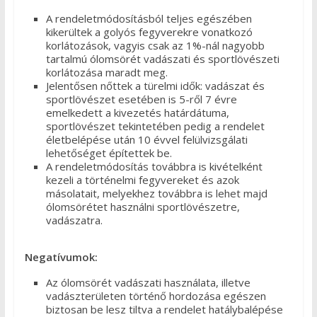
A rendeletmódosításból teljes egészében
kikerültek a golyós fegyverekre vonatkozó
korlátozások, vagyis csak az 1%-nál nagyobb
tartalmú ólomsörét vadászati és sportlövészeti
korlátozása maradt meg.
Jelentősen nőttek a türelmi idők: vadászat és
sportlövészet esetében is 5-ről 7 évre
emelkedett a kivezetés határdátuma,
sportlövészet tekintetében pedig a rendelet
életbelépése után 10 évvel felülvizsgálati
lehetőséget építettek be.
A rendeletmódosítás továbbra is kivételként
kezeli a történelmi fegyvereket és azok
másolatait, melyekhez továbbra is lehet majd
ólomsörétet használni sportlövészetre,
vadászatra.
Negatívumok:
Az ólomsörét vadászati használata, illetve
vadászterületen történő hordozása egészen
biztosan be lesz tiltva a rendelet hatálybalépése