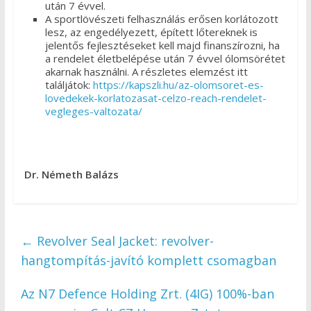
után 7 évvel.
A sportlövészeti felhasználás erősen korlátozott
lesz, az engedélyezett, épített lőtereknek is
jelentős fejlesztéseket kell majd finanszírozni, ha
a rendelet életbelépése után 7 évvel ólomsörétet
akarnak használni. A részletes elemzést itt
találjátok:
https://kapszli.hu/az-olomsoret-es-
lovedekek-korlatozasat-celzo-reach-rendelet-
vegleges-valtozata/
Dr. Németh Balázs
←
Revolver Seal Jacket: revolver-
hangtompítás-javító komplett csomagban
Az N7 Defence Holding Zrt. (4IG) 100%-ban