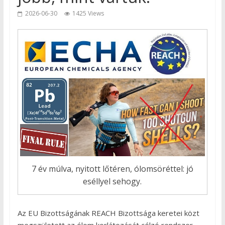
2026-06-30
1425 Views
7 év múlva, nyitott lőtéren, ólomsöréttel: jó
eséllyel sehogy.
Az EU Bizottságának REACH Bizottsága keretei közt