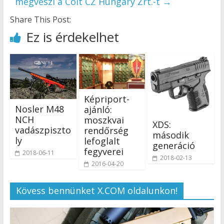
megveszi a Colt CZ Hungary Zrt.-t
→
Share This Post:
Ez is érdekelhet
Képriport-
Nosler M48
ajánló:
NCH
moszkvai
XDS:
vadászpiszto
rendőrség
második
ly
lefoglalt
generáció
fegyverei
2018-06-11
2018-02-13
2016-04-20
Kövess bennünket X.COM oldalunkon!