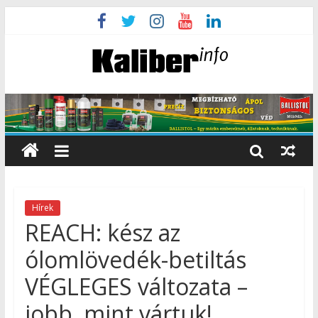
Hírek
REACH: kész az
ólomlövedék-betiltás
VÉGLEGES változata –
jobb, mint vártuk!