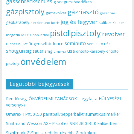
gasschreckschuss
gumilövedékes
glock
gázpisztoly
gázriasztó
gázrevolver
gázspray
jog és fegyver
gépkarabély
kaliber
heckler und koch
Kaliber
pisztoly
pistol
revolver
magazin
non lethal
M1911
semiauto
selfdefence
Ruger
semiauto rifle
rubber bullet
shotgun
usa
sig sauer
smg
öntöltő karabély
öntöltő
umarex
önvédelem
pisztoly
Legutóbbi bejegyzések
Rendőrségi ÖNVÉDELMI TANÁCSOK – egyfajta HÜLYESÉGI
verseny:-)
Umarex TPX50 .50 paintball/pepperball/traumatikus marker
Smith and Wesson AXE Pistol és SBR .300 BLK kaliberben
Sightmark G-Shot – red dot régebbi Glockokra